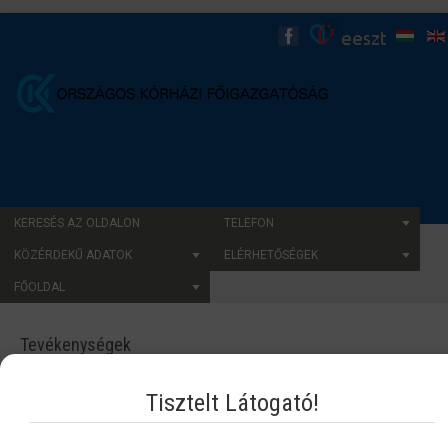
KERESÉS AZ OLDALON
TELEFON
KÖZÉRDEKŰ ADATOK
ELÉRHETŐSÉGEK
FŐOLDAL
Tevékenységek
Tisztelt Látogató!
Főigazgató-helyettesi Titkárság
Elismerés és hatósági bizonyítványok