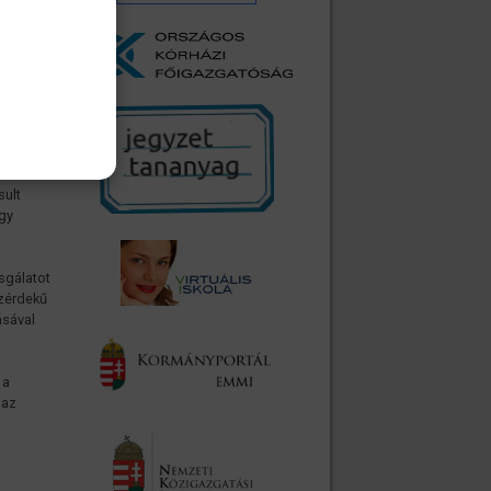
intett
rintettel
 köteles
tén járó
mdíj
lyiségi
l
sult
agy
sgálatot
özérdekű
ásával
 a
 az