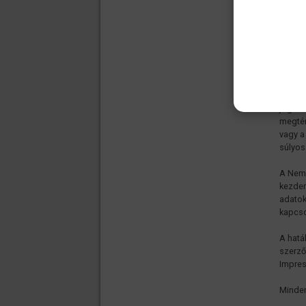
Ha az 
követe
személ
szembe
megfiz
sérele
megfiz
jogána
megtér
vagy a
súlyos
A Nemz
kezdem
adatok
kapcso
A hatá
szerző
Impres
Minden