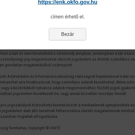
https://enk.okfo.gov.hu
adatkezelő az érintett adatainak jogellenes kezelésével vagy az adatbiztonság
lményeinek megszegésével másnak kárt okoz, köteles azt megtéríteni, ha az ér
címen érhető el.
yiségi jogát megsérti, az érintett az adatkezelőtől sérelemdíjat követelhet. Az é
n az adatkezelő felel az adatfeldolgozó által okozott kárért és az adatkezelő
etni az érintettnek az adatfeldolgozó által okozott személyiségi jogsértés ese
Bezár
mdíjat is. Az adatkezelő mentesül az okozott kárért való felelősség és a sérele
etésének kötelezettsége alól, ha bizonyítja, hogy a kárt vagy az érintett szemé
k sérelmét az adatkezelés körén kívül eső elháríthatatlan ok idézte elő. Nem kel
íteni a kárt és nem követelhető a sérelemdíj annyiban, amennyiben a kár a káro
 személyiségi jog megsértésével okozott jogsérelem az érintett szándékos v
an gondatlan magatartásából származott.
eti Adatvédelmi és Információszabadság Hatóságnál bejelentéssel bárki viz
ényezhet arra hivatkozással, hogy személyes adatok kezelésével, illetve a k
 vagy a közérdekből nyilvános adatok megismeréséhez fűződő jogok gyakorl
latban jogsérelem következett be, vagy annak közvetlen veszélye fennáll.
lyos jogszabályok biztosította keretek között a médiaelemek igénybevétele és
i jogvédelem alatt álló tartalmak felhasználása ráutaló magatartásnak minősül
szumban foglaltak elfogadására.
 jog fenntartva, Copyright © OKFŐ