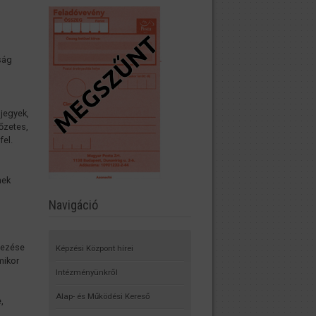
ság
jegyek,
őzetes,
fel.
nek
Navigáció
yezése
Képzési Központ hírei
mikor
Intézményünkről
Alap- és Működési Kereső
,