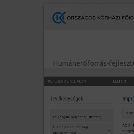
KERESÉS AZ OLDALON
TELEFON
Impr
Tevékenységek
Kész
Főigazgató-helyettesi Titkárság
Az Áll
Elismerés és hatósági
megelő
bizonyítványok