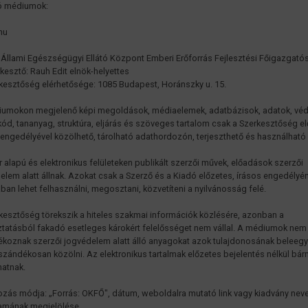
ó médiumok:
.hu
 Állami Egészségügyi Ellátó Központ Emberi Erőforrás Fejlesztési Főigazgató
kesztő: Rauh Edit elnök-helyettes
kesztőség elérhetősége: 1085 Budapest, Horánszky u. 15.
umokon megjelenő képi megoldások, médiaelemek, adatbázisok, adatok, véd
kód, tananyag, struktúra, eljárás és szöveges tartalom csak a Szerkesztőség el
 engedélyével közölhető, tárolható adathordozón, terjeszthető és használható 
r alapú és elektronikus felületeken publikált szerzői művek, előadások szerzői
elem alatt állnak. Azokat csak a Szerző és a Kiadó előzetes, írásos engedélyé
ában lehet felhasználni, megosztani, közvetíteni a nyilvánosság felé.
kesztőség törekszik a hiteles szakmai információk közlésére, azonban a
ztatásból fakadó esetleges károkért felelősséget nem vállal. A médiumok nem
koznak szerzői jogvédelem alatt álló anyagokat azok tulajdonosának beleeg
 szándékosan közölni. Az elektronikus tartalmak előzetes bejelentés nélkül bár
hatnak.
ozás módja: „Forrás: OKFŐ", dátum, weboldalra mutató link vagy kiadvány neve
amának megjelölése