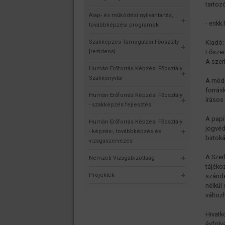
tartoz
Alap- és működési nyilvántartás,
- enkk
továbbképzési programok
Szakképzés Támogatási Főosztály
Kiadó:
[rezidens]
Főszer
A szer
Humán Erőforrás Képzési Főosztály
Szakkönyvtár
A médi
forrás
Humán Erőforrás Képzési Főosztály
írásos
- szakképzés fejlesztés
A papí
Humán Erőforrás Képzési Főosztály
jogvéd
- képzés-, továbbképzés és
birtok
vizsgaszervezés
A Szer
Nemzeti Vizsgabizottság
tájéko
Projektek
szándé
nélkül
változ
Hivatk
évfoly