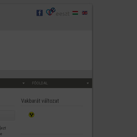
FŐOLDAL
Vakbarát változat
[ezt
be