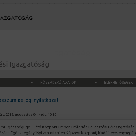
KÖZÉRDEKŰ ADATOK
ELÉRHETŐSÉGEK
esszum és jogi nyilatkozat
ült: 2015. augusztus 04. kedd, 10:10
ami Egészségügyi Ellátó Központ Emberi Erőforrás Fejlesztési Főigazgatóság 
zően Egészségügyi Nyilvántartási és Képzési Központ] kiadói tevékenységé