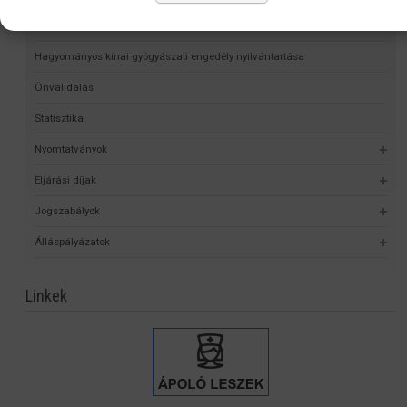
Elektronikus nyilvántartási formanyomtatvány
Hagyományos kínai gyógyászati engedély nyilvántartása
Önvalidálás
Statisztika
Nyomtatványok
Eljárási díjak
Jogszabályok
Álláspályázatok
Linkek