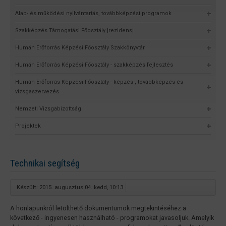
Alap- és működési nyilvántartás, továbbképzési programok
Szakképzés Támogatási Főosztály [rezidens]
Humán Erőforrás Képzési Főosztály Szakkönyvtár
Humán Erőforrás Képzési Főosztály - szakképzés fejlesztés
Humán Erőforrás Képzési Főosztály - képzés-, továbbképzés és
vizsgaszervezés
Nemzeti Vizsgabizottság
Projektek
Technikai segítség
Készült: 2015. augusztus 04. kedd, 10:13
A honlapunkról letölthető dokumentumok megtekintéséhez a
következő - ingyenesen használható - programokat javasoljuk. Amelyik