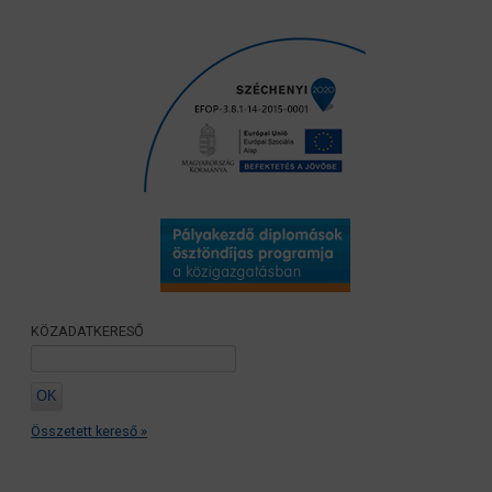
KÖZADATKERESŐ
Összetett kereső »