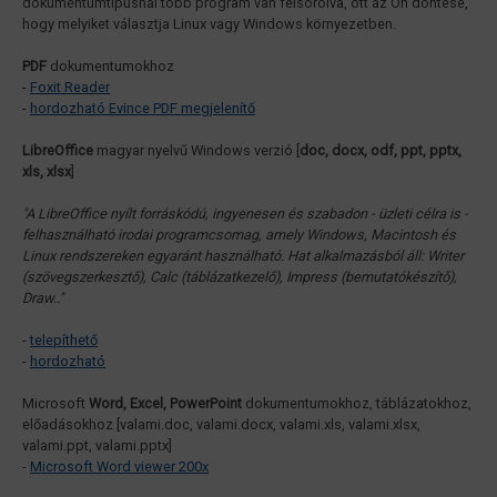
dokumentumtípusnál több program van felsorolva, ott az Ön döntése,
hogy melyiket választja Linux vagy Windows környezetben.
PDF
dokumentumokhoz
-
Foxit Reader
-
hordozható Evince PDF megjelenítő
LibreOffice
magyar nyelvű Windows verzió [
doc, docx, odf, ppt, pptx,
xls, xlsx
]
"A LibreOffice nyílt forráskódú, ingyenesen és szabadon - üzleti célra is -
felhasználható irodai programcsomag, amely Windows, Macintosh és
Linux rendszereken egyaránt használható. Hat alkalmazásból áll: Writer
(szövegszerkesztő), Calc (táblázatkezelő), Impress (bemutatókészítő),
Draw.."
-
telepíthető
-
hordozható
Microsoft
Word, Excel, PowerPoint
dokumentumokhoz, táblázatokhoz,
előadásokhoz [valami.doc, valami.docx, valami.xls, valami.xlsx,
valami.ppt, valami.pptx]
-
Microsoft Word viewer 200x