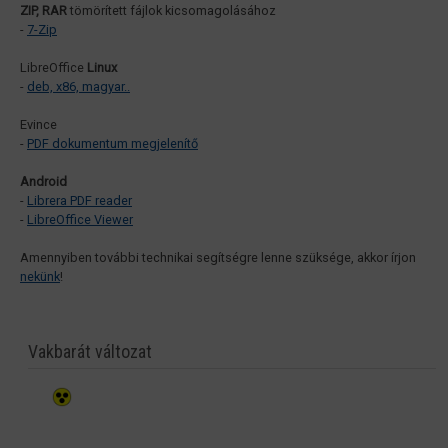
ZIP, RAR
tömörített fájlok kicsomagolásához
-
7-Zip
LibreOffice
Linux
-
deb, x86, magyar..
Evince
-
PDF dokumentum megjelenítő
Android
-
Librera PDF reader
-
LibreOffice Viewer
Amennyiben további technikai segítségre lenne szüksége, akkor írjon
nekünk
!
Vakbarát változat