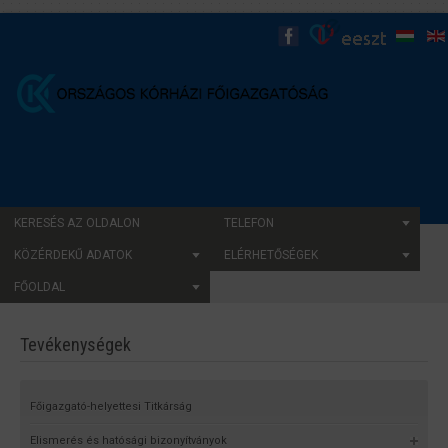
KERESÉS AZ OLDALON
TELEFON
KÖZÉRDEKŰ ADATOK
ELÉRHETŐSÉGEK
FŐOLDAL
Tevékenységek
Főigazgató-helyettesi Titkárság
Elismerés és hatósági bizonyítványok