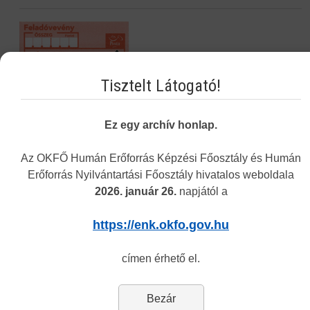
Tisztelt Látogató!
Ez egy archív honlap.
Az OKFŐ Humán Erőforrás Képzési Főosztály és Humán
Erőforrás Nyilvántartási Főosztály hivatalos weboldala
2026. január 26.
napjától a
Navigáció
https://enk.okfo.gov.hu
címen érhető el.
Képzési Központ hírei
Intézményünkről
Bezár
Alap- és Működési Kereső