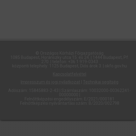
© Országos Kórházi Főigazgatóság​
1085 Budapest, Horánszky utca 15. és 24. | 1444 Budapest, Pf.
270. | telefon: +36 1 919-0343
központi telephely: 1125 Budapest, Diós árok 3. | okfo.gov.hu
Kapcsolatfelvétel
Impresszum és jogi nyilatkozat
|
Technikai segítség
Adószám: 15845883-2-43 | Számlaszám: 10032000-00362241-
00000000 |
Felnőttképzési engedélyszám: E/2021/000181
Felnőttképzési nyilvántartási szám: B/2020/002798