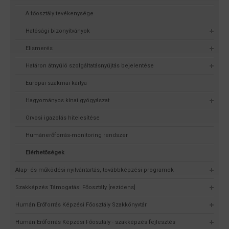
A főosztály tevékenysége
Hatósági bizonyítványok
Elismerés
Határon átnyúló szolgáltatásnyújtás bejelentése
Európai szakmai kártya
Hagyományos kínai gyógyászat
Orvosi igazolás hitelesítése
Humánerőforrás-monitoring rendszer
Elérhetőségek
Alap- és működési nyilvántartás, továbbképzési programok
Szakképzés Támogatási Főosztály [rezidens]
Humán Erőforrás Képzési Főosztály Szakkönyvtár
Humán Erőforrás Képzési Főosztály - szakképzés fejlesztés