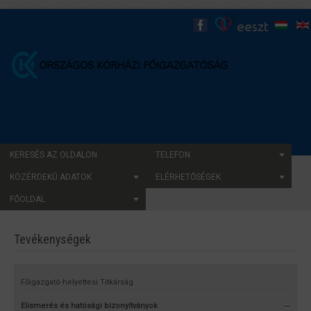
KERESÉS AZ OLDALON
TELEFON
KÖZÉRDEKŰ ADATOK
ELÉRHETŐSÉGEK
FŐOLDAL
Tevékenységek
Főigazgató-helyettesi Titkárság
Elismerés és hatósági bizonyítványok