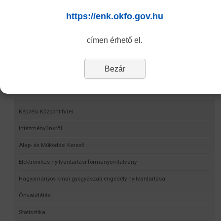
https://enk.okfo.gov.hu
címen érhető el.
Bezár
Navigáció
Képzési Központ hírei
Intézményünkről
Alap- és Működési Kereső
Elektronikus nyilvántartási formanyomtatvány
Hagyományos kínai gyógyászati engedély nyilvántartása
Önvalidálás
Statisztika