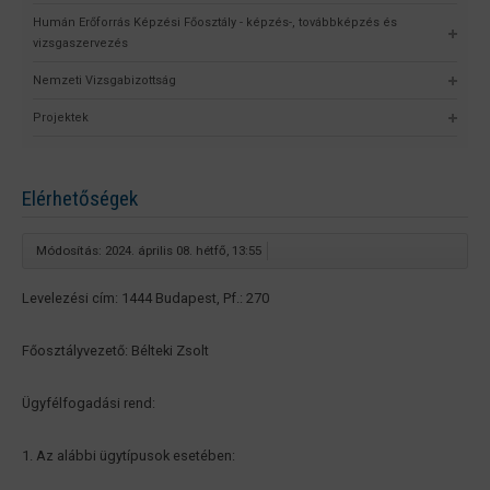
Humán Erőforrás Képzési Főosztály - képzés-, továbbképzés és
vizsgaszervezés
Nemzeti Vizsgabizottság
Projektek
Elérhetőségek
Módosítás: 2024. április 08. hétfő, 13:55
Levelezési cím: 1444 Budapest, Pf.: 270
Főosztályvezető: Bélteki Zsolt
Ügyfélfogadási rend:
1. Az alábbi ügytípusok esetében: