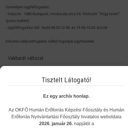
Személyes ügyfélfogadás:
- helyszín: 1085 Budapest, Horánszky utca 24. földszint "Tölgy terem"
(porta mellett)
- ügyfélfogadási idő: kedd 08.30-12.00. és 13.00-15.30. között
Előzetes időpontfoglalás nélkül fogadjuk ügyfeleinket.
Vakbarát változat
Tisztelt Látogató!
Ez egy archív honlap.
Az OKFŐ Humán Erőforrás Képzési Főosztály és Humán
Erőforrás Nyilvántartási Főosztály hivatalos weboldala
2026. január 26.
napjától a