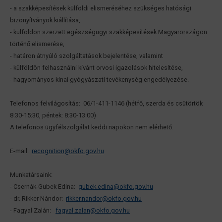
- a szakképesítések külföldi elismeréséhez szükséges hatósági
bizonyítványok kiállítása,
- külföldön szerzett egészségügyi szakképesítések Magyarországon
történő elismerése,
- határon átnyúló szolgáltatások bejelentése, valamint
- külföldön felhasználni kívánt orvosi igazolások hitelesítése,
- hagyományos kínai gyógyászati tevékenység engedélyezése.
Telefonos felvilágosítás: 06/1-411-1146 (hétfő, szerda és csütörtök
8:30-15:30, péntek: 8:30-13:00)
A telefonos ügyfélszolgálat keddi napokon nem elérhető.
E-mail:
recognition@okfo.gov.hu
Munkatársaink:
- Csernák-Gubek Edina:
gubek.edina@okfo.gov.hu
- dr. Rikker Nándor:
rikker.nandor@okfo.gov.hu
- Fagyal Zalán:
fagyal.zalan@okfo.gov.hu