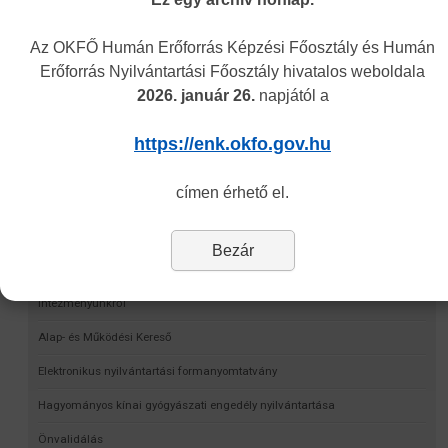
Az OKFŐ Humán Erőforrás Képzési Főosztály és Humán
Erőforrás Nyilvántartási Főosztály hivatalos weboldala
2026. január 26.
napjától a
https://enk.okfo.gov.hu
címen érhető el.
Navigáció
Bezár
Képzési Központ hírei
Intézményünkről
Alap- és Működési Kereső
Elektronikus nyilvántartási formanyomtatvány
Hagyományos kínai gyógyászati engedély nyilvántartása
Önvalidálás