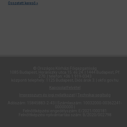
Összetett kereső »
© Országos Kórházi Főigazgatóság​
1085 Budapest, Horánszky utca 15. és 24. | 1444 Budapest, Pf.
270. | telefon: +36 1 919-0343
központi telephely: 1125 Budapest, Diós árok 3. | okfo.gov.hu
Kapcsolatfelvétel
Impresszum és jogi nyilatkozat
|
Technikai segítség
Adószám: 15845883-2-43 | Számlaszám: 10032000-00362241-
00000000 |
Felnőttképzési engedélyszám: E/2021/000181
Felnőttképzési nyilvántartási szám: B/2020/002798