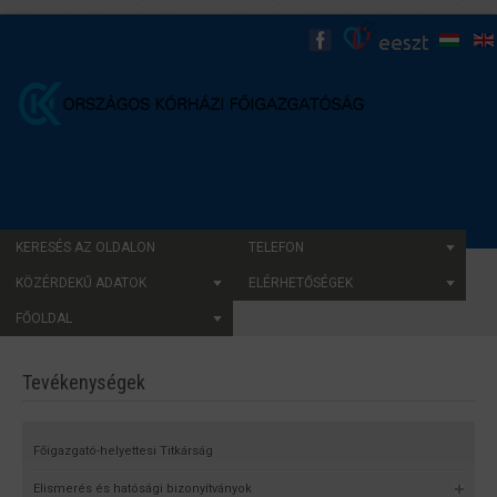
KERESÉS AZ OLDALON
TELEFON
KÖZÉRDEKŰ ADATOK
ELÉRHETŐSÉGEK
FŐOLDAL
Tevékenységek
Főigazgató-helyettesi Titkárság
Elismerés és hatósági bizonyítványok