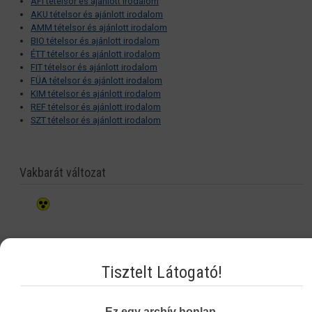
AFI tételsor és ajánlott irodalom
AKU tételsor és ajánlott irodalom
AMM tételsor és ajánlott irodalom
BIO tételsor és ajánlott irodalom
ÉTT tételsor és ajánlott irodalom
FIT tételsor és ajánlott irodalom
FÜA tételsor és ajánlott irodalom
KIM tételsor és ajánlott irodalom
REF tételsor és ajánlott irodalom
SZT tételsor és ajánlott irodalom
Vakbarát változat
Tisztelt Látogató!
Ez egy archív honlap.