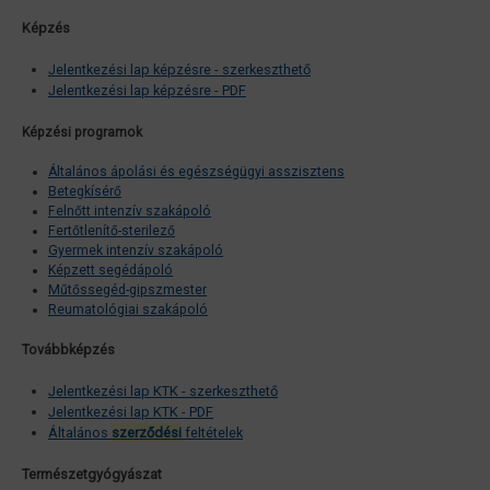
Képzés
Jelentkezési lap képzésre - szerkeszthető
Jelentkezési lap képzésre - PDF
Képzési programok
Általános ápolási és egészségügyi asszisztens
Betegkísérő
Felnőtt intenzív szakápoló
Fertőtlenítő-sterilező
Gyermek intenzív szakápoló
Képzett segédápoló
Műtőssegéd-gipszmester
Reumatológiai szakápoló
Továbbképzés
Jelentkezési lap KTK - szerkeszthető
Jelentkezési lap KTK - PDF
Általános
szerződési
feltételek
Természetgyógyászat