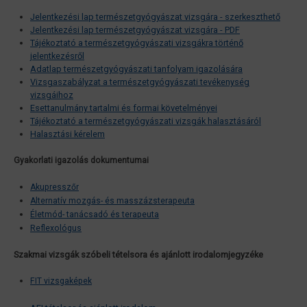
Jelentkezési lap természetgyógyászat vizsgára - szerkeszthető
Jelentkezési lap természetgyógyászat vizsgára - PDF
Tájékoztató a természetgyógyászati vizsgákra történő
jelentkezésről
Adatlap természetgyógyászati tanfolyam igazolására
Vizsgaszabályzat a természetgyógyászati tevékenység
vizsgáihoz
Esettanulmány tartalmi és formai követelményei
Tájékoztató a természetgyógyászati vizsgák halasztásáról
Halasztási kérelem
Gyakorlati igazolás dokumentumai
Akupresszőr
Alternatív mozgás- és masszázsterapeuta
Életmód- tanácsadó és terapeuta
Reflexológus
Szakmai vizsgák szóbeli tételsora és ajánlott irodalomjegyzéke
FIT vizsgaképek