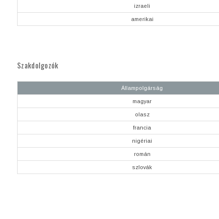
izraeli
amerikai
Szakdolgozók
Állampolgárság
magyar
olasz
francia
nigériai
román
szlovák