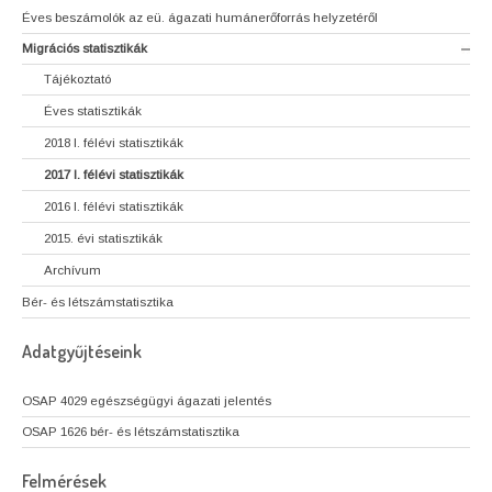
Éves beszámolók az eü. ágazati humánerőforrás helyzetéről
Migrációs statisztikák
Tájékoztató
Éves statisztikák
2018 I. félévi statisztikák
2017 I. félévi statisztikák
2016 I. félévi statisztikák
2015. évi statisztikák
Archívum
Bér- és létszámstatisztika
Adatgyűjtéseink
OSAP 4029 egészségügyi ágazati jelentés
OSAP 1626 bér- és létszámstatisztika
Felmérések