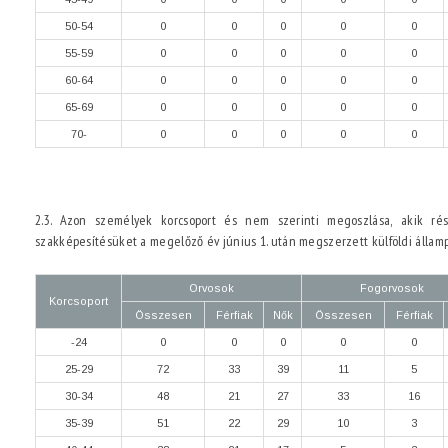
50-54
0
0
0
0
0
55-59
0
0
0
0
0
60-64
0
0
0
0
0
65-69
0
0
0
0
0
70-
0
0
0
0
0
2.3. Azon személyek korcsoport és nem szerinti megoszlása, akik rész
szakképesítésüket a megelőző év június 1. után megszerzett külföldi állam
Orvosok
Fogorvosok
Korcsoport
Összesen
Férfiak
Nők
Összesen
Férfiak
-24
0
0
0
0
0
25-29
72
33
39
11
5
30-34
48
21
27
33
16
35-39
51
22
29
10
3