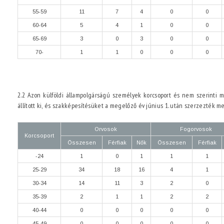
55-59
11
7
4
0
0
60-64
5
4
1
0
0
65-69
3
0
3
0
0
70-
1
1
0
0
0
2.2 Azon külföldi állampolgárságú személyek korcsoport és nem szerinti me
állított ki, és szakképesítésüket a megelőző év június 1. után szerzezték m
Orvosok
Fogorvosok
Korcsoport
Összesen
Férfiak
Nők
Összesen
Férfiak
-24
1
0
1
1
1
25-29
34
18
16
4
1
30-34
14
11
3
2
0
35-39
2
1
1
2
2
40-44
0
0
0
0
0
45-49
0
0
0
0
0