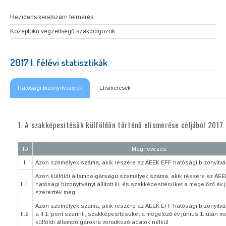
Rezidens keretszám felmérés
Középfokú végzettségű szakdolgozók
2017 I. félévi statisztikák
Hatósági bizonyítványok
Elismerések
1. A szakképesítésük külföldön történő elismerése céljából 2017.
ID
Megnevezés
I.
Azon személyek száma, akik részére az ÁEEK EFF hatósági bizonyítványt
Azon külföldi állampolgárságú személyek száma, akik részére az ÁE
II.1.
hatósági bizonyítványt állított ki, és szakképesítésüket a megelőző év 
szerezték meg
Azon személyek száma, akik részére az ÁEEK EFF hatósági bizonyítványt 
II.2.
a II.1. pont szerinti, szakképesítésüket a megelőző év június 1. után m
külföldi állampolgárokra vonatkozó adatok nélkül