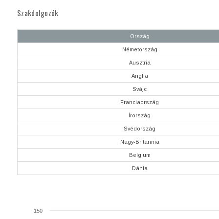
Szakdolgozók
Ország
Németország
Ausztria
Anglia
Svájc
Franciaország
Írország
Svédország
Nagy-Britannia
Belgium
Dánia
150