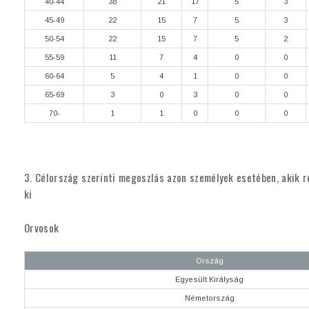
40-44
38
21
17
5
3
45-49
22
15
7
5
3
50-54
22
15
7
5
2
55-59
11
7
4
0
0
60-64
5
4
1
0
0
65-69
3
0
3
0
0
70-
1
1
0
0
0
3. Célország szerinti megoszlás azon személyek esetében, akik ré
ki
Orvosok
Ország
Egyesült Királyság
Németország