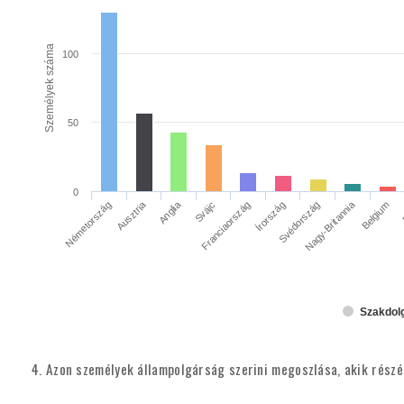
Személyek száma
100
50
0
Ausztria
Anglia
Írország
Nagy-Britannia
Németország
Svájc
Franciaország
Svédország
Belgium
Szakdolg
4. Azon személyek állampolgárság szerini megoszlása, akik részére