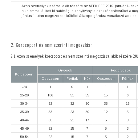
Azon személyek száma, akik részére az ÁEEK EFF 2010. január 1-jét k
III.
alkalommal állított ki hatósági bizonyítványt a szakképesítésüket a me
június 1. után megszerzett külföldi állampolgárokra vonatkozó adatok 
2. Korcsoport és nem szerinti megoszlás:
2.1. Azon személyek korcsoport és nem szerinti megoszlása, akik részére 2017.
Orvosok
Fogorvosok
Korcsoport
Összesen
Férfiak
Nők
Összesen
Férfiak
-24
1
0
1
1
1
25-29
106
51
55
15
6
30-34
62
32
30
35
16
35-39
53
23
30
12
5
40-44
38
21
17
5
3
45-49
22
15
7
5
3
50-54
22
15
7
5
2