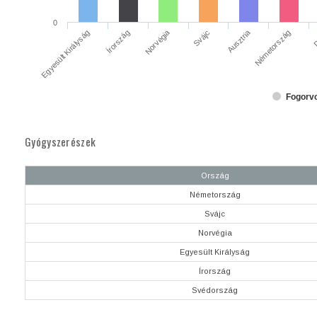
0
Írország
Norvégia
Ausztria
D
Egyesült Királyság
Svájc
Németország
Fogorvo
Gyógyszerészek
Ország
Németország
Svájc
Norvégia
Egyesült Királyság
Írország
Svédország