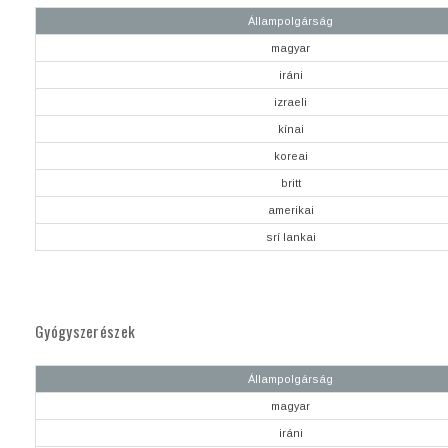
Állampolgárság
magyar
iráni
izraeli
kínai
koreai
britt
amerikai
srí lankai
Gyógyszerészek
Állampolgárság
magyar
iráni