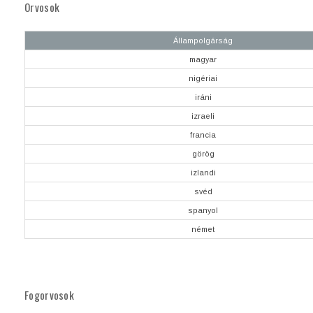
Orvosok
Állampolgárság
magyar
nigériai
iráni
izraeli
francia
görög
izlandi
svéd
spanyol
német
Fogorvosok