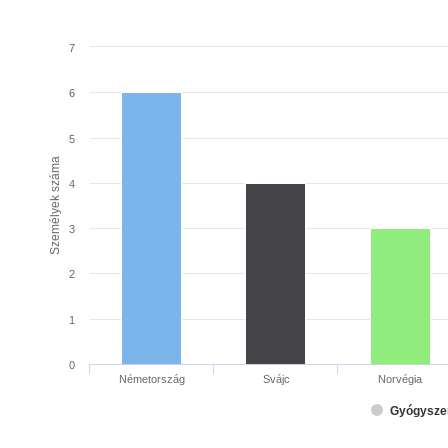
7
6
5
Személyek száma
4
3
2
1
0
Németország
Svájc
Norvégia
Gyógyszer