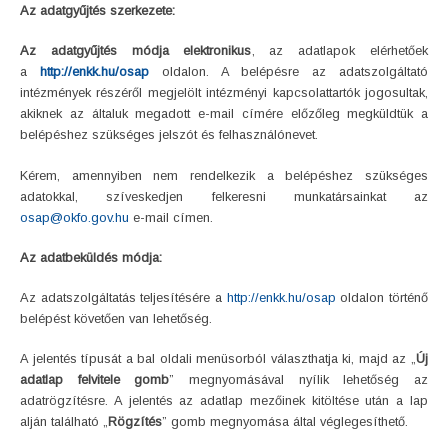
Az adatgyűjtés szerkezete:
Az adatgyűjtés módja elektronikus
, az adatlapok elérhetőek
a
http://enkk.hu/osap
oldalon. A belépésre az adatszolgáltató
intézmények részéről megjelölt intézményi kapcsolattartók jogosultak,
akiknek az általuk megadott e-mail címére előzőleg megküldtük a
belépéshez szükséges jelszót és felhasználónevet.
Kérem, amennyiben nem rendelkezik a belépéshez szükséges
adatokkal, szíveskedjen felkeresni munkatársainkat az
osap@okfo.gov.hu
e-mail címen.
Az adatbeküldés módja:
Az adatszolgáltatás teljesítésére a
http://enkk.hu/osap
oldalon történő
belépést követően van lehetőség.
A jelentés típusát a bal oldali menüsorból választhatja ki, majd az „
Új
adatlap felvitele gomb
” megnyomásával nyílik lehetőség az
adatrögzítésre. A jelentés az adatlap mezőinek kitöltése után a lap
alján található „
Rögzítés
” gomb megnyomása által véglegesíthető.