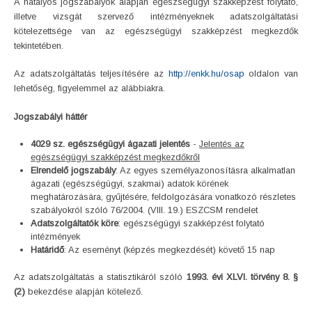
A hatályos jogszabályok alapján egészségügyi szakképzést folytató,
illetve vizsgát szervező intézményeknek adatszolgáltatási
kötelezettsége van az egészségügyi szakképzést megkezdők
tekintetében.
Az adatszolgáltatás teljesítésére az
http://enkk.hu/osap
oldalon van
lehetőség, figyelemmel az alábbiakra.
Jogszabályi háttér
4029 sz. egészségügyi ágazati jelentés
-
Jelentés az
egészségügyi szakképzést megkezdőkről
Elrendelő jogszabály
: Az egyes személyazonosításra alkalmatlan
ágazati (egészségügyi, szakmai) adatok körének
meghatározására, gyűjtésére, feldolgozására vonatkozó részletes
szabályokról szóló 76/2004. (VIII. 19.) ESZCSM rendelet
Adatszolgáltatók köre
: egészségügyi szakképzést folytató
intézmények
Határidő
: Az eseményt (képzés megkezdését) követő 15 nap
Az adatszolgáltatás a statisztikáról szóló
1993. évi XLVI. törvény 8. §
(2)
bekezdése alapján kötelező.