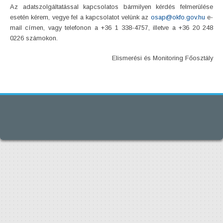
Az adatszolgáltatással kapcsolatos bármilyen kérdés felmerülése
esetén kérem, vegye fel a kapcsolatot velünk az
osap@okfo.gov.hu
e-
mail címen, vagy telefonon a +36 1 338-4757, illetve a +36 20 248
0226 számokon.
Elismerési és Monitoring Főosztály