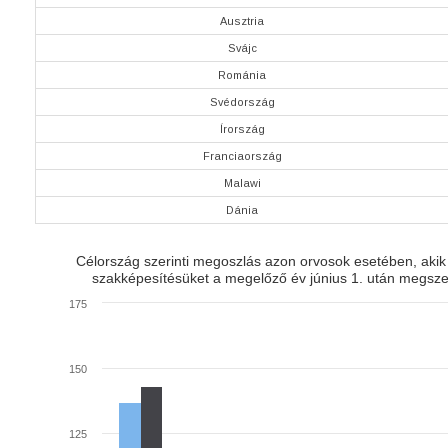
Ausztria
Svájc
Románia
Svédország
Írország
Franciaország
Malawi
Dánia
Célország szerinti megoszlás azon orvosok esetében, akik r
szakképesítésüket a megelőző év június 1. után megszer
175
150
125