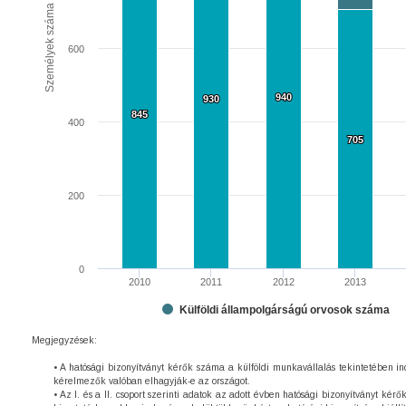
Személyek száma
600
940
940
930
930
845
845
400
705
705
200
0
2010
2011
2012
2013
Külföldi állampolgárságú orvosok száma
Megjegyzések:
• A hatósági bizonyítványt kérők száma a külföldi munkavállalás tekintetében in
kérelmezők valóban elhagyják-e az országot.
• Az I. és a II. csoport szerinti adatok az adott évben hatósági bizonyítványt 