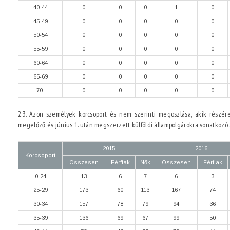
40-44
0
0
0
1
0
45-49
0
0
0
0
0
50-54
0
0
0
0
0
55-59
0
0
0
0
0
60-64
0
0
0
0
0
65-69
0
0
0
0
0
70-
0
0
0
0
0
2.3. Azon személyek korcsoport és nem szerinti megoszlása, akik részére
megelőző év június 1. után megszerzett külföldi állampolgárokra vonatkozó
2015
2016
Korcsoport
Összesen
Férfiak
Nők
Összesen
Férfiak
0-24
13
6
7
6
3
25-29
173
60
113
167
74
30-34
157
78
79
94
36
35-39
136
69
67
99
50