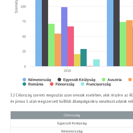
100
75
50
25
0
2016
Németország
Egyesült Királyság
Ausztria
Románia
Finnország
Franciaország
3.2 Célország szerinti megoszlás azon orvosok esetében, akik részére az ÁE
év június 1. után megszerzett külföldi állampolgárokra vonatkozó adatok né
Célország
Egyesült Királyság
Németország