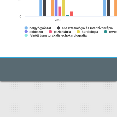
10
0
2016
belgyógyászat
aneszteziológia és intenzív terápia
sebészet
pszichiátria
kardiológia
orvos
felnőtt transtorakális echokardiográfia