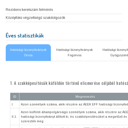
Rezidens keretszám felmérés
Középfokú végzettségű szakdolgozók
Éves statisztikák
Hatósági bizonyítványok
Hatósági bizonyítványok
Hatósági bizony
Orvos
Fogorvos
Gyógyszeré
1. A szakképesítésük küföldön történő elismerése céljából hatós
ID
Megnevezés
I.
Azon személyek száma, akik részére az ÁEEK EFF hatósági bizonyítványt
Azon külföldi állampolgárságú személyek száma, akik részére az ÁE
II.1.
hatósági bizonyítványt állított ki, és szakképesítésüket a megelőző év 
szerezték meg