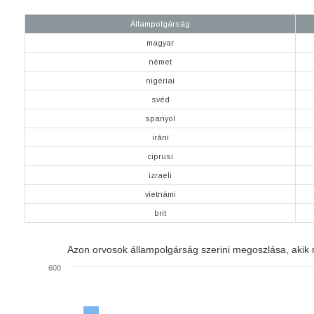
Állampolgárság
magyar
német
nigériai
svéd
spanyol
iráni
ciprusi
izraeli
vietnámi
brit
Azon orvosok állampolgárság szerini megoszlása, akik r
600