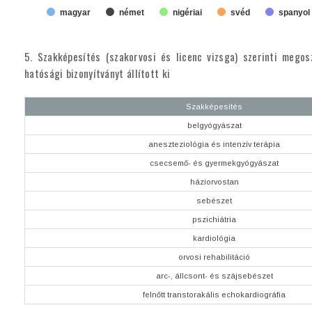
magyar
német
nigériai
svéd
spanyol
5. Szakképesítés (szakorvosi és licenc vizsga) szerinti mego
hatósági bizonyítványt állított ki
Szakképesítés
belgyógyászat
aneszteziológia és intenzív terápia
csecsemő- és gyermekgyógyászat
háziorvostan
sebészet
pszichiátria
kardiológia
orvosi rehabilitáció
arc-, állcsont- és szájsebészet
felnőtt transtorakális echokardiográfia