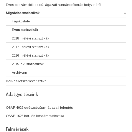
Éves beszámolók az eü. ágazati humánerőforrás helyzetéről
Migrációs statisztikák
Tájékoztató
Éves statisztikák
2018 I. félévi statisztikák
2017 I. félévi statisztikák
2016 I. félévi statisztikák
2015. évi statisztikák
Archívum
Bér- és létszámstatisztika
Adatgyűjtéseink
OSAP 4029 egészségügyi ágazati jelentés
OSAP 1626 bér- és létszámstatisztika
Felmérések