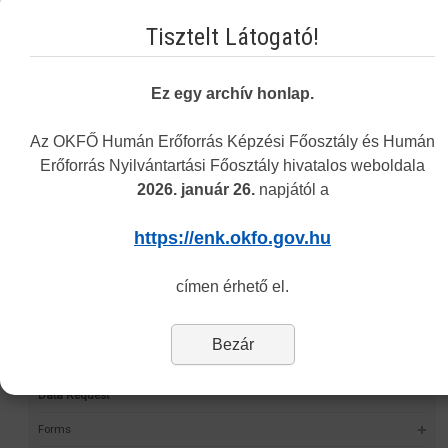
National Directorate General for Hospitals​
Tisztelt Látogató!
Ez egy archív honlap.
Vakbarát változat
Az OKFŐ Humán Erőforrás Képzési Főosztály és Humán
Erőforrás Nyilvántartási Főosztály hivatalos weboldala
2026. január 26.
napjától a
Navigation
https://enk.okfo.gov.hu
Permit Finder
címen érhető el.
Self-validation project
HMR
Bezár
Statistics
Data Request
Forms