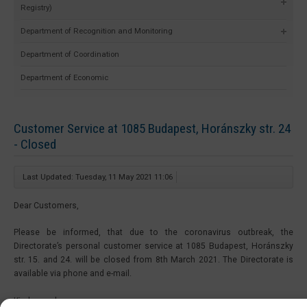
Registry)
Department of Recognition and Monitoring
Department of Coordination
Department of Economic
Customer Service at 1085 Budapest, Horánszky str. 24
- Closed
Last Updated: Tuesday, 11 May 2021 11:06
Dear Customers,
Please be informed, that due to the coronavirus outbreak, the
Directorate’s personal customer service at 1085 Budapest, Horánszky
str. 15. and 24. will be closed from 8th March 2021. The Directorate is
available via phone and e-mail.
Kind regards,