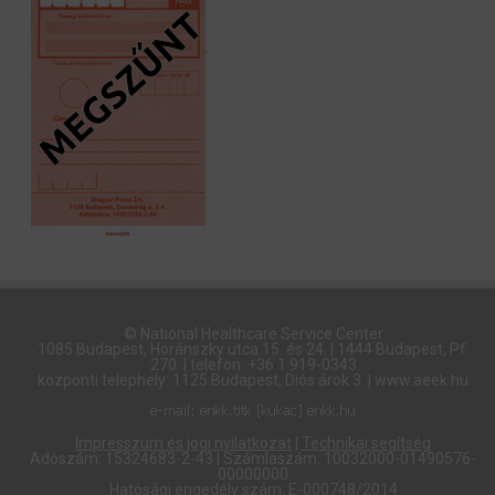
© National Healthcare Service Center
1085 Budapest, Horánszky utca 15. és 24. | 1444 Budapest, Pf.
270. | telefon: +36 1 919-0343
központi telephely: 1125 Budapest, Diós árok 3. | www.aeek.hu
Impresszum és jogi nyilatkozat
|
Technikai segítség
Adószám: 15324683-2-43 | Számlaszám: 10032000-01490576-
00000000
Hatósági engedély szám: E-000748/2014