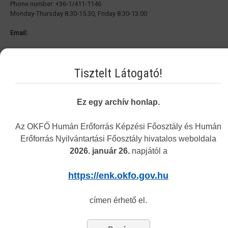
Phone number: +36-1/411-1146
Monday-Thursday 8.30-15.30, Friday 8.30-13.00
Email:
omn@okfo.gov.hu
Tisztelt Látogató!
Personally:
Tuesday and Thursday 8.30-15.30
Address: 1085 Budapest, Horánszky street 24. ground floor 010
Ez egy archív honlap.
The personal customer service is closed on Monday, Wednesday and
Friday.
Az OKFŐ Humán Erőforrás Képzési Főosztály és Humán
Erőforrás Nyilvántartási Főosztály hivatalos weboldala
2026. január 26.
napjától a
Vakbarát változat
https://enk.okfo.gov.hu
címen érhető el.
Navigation