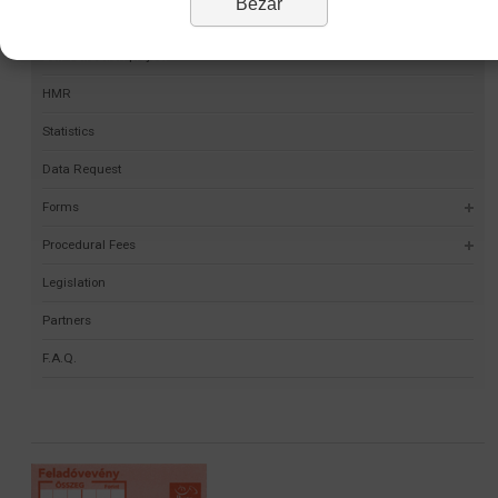
Bezár
Permit Finder
Self-validation project
HMR
Statistics
Data Request
Forms
Procedural Fees
Legislation
Partners
F.A.Q.