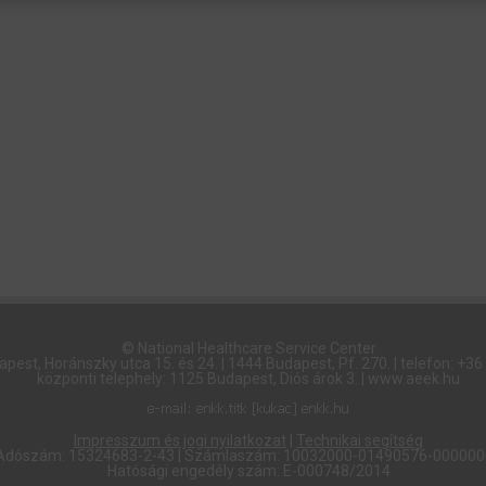
© National Healthcare Service Center
pest, Horánszky utca 15. és 24. | 1444 Budapest, Pf. 270. | telefon: +3
központi telephely: 1125 Budapest, Diós árok 3. | www.aeek.hu
Impresszum és jogi nyilatkozat
|
Technikai segítség
Adószám: 15324683-2-43 | Számlaszám: 10032000-01490576-00000
Hatósági engedély szám: E-000748/2014