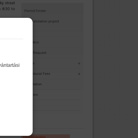
ky street
 8:30 to
Permit Finder
Self-validation project
HMR
Statistics
Data Request
Forms
ántartási
Procedural Fees
Legislation
Partners
F.A.Q.