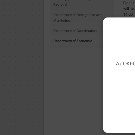
Please
Registry)
will b
11:00.
Department of Recognition and
Monitoring
Yours 
Department of Coordination
Nation
Direct
Department of Economic
Az OKFŐ 