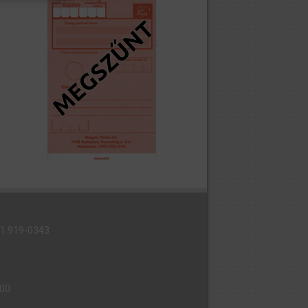
6 1 919-0343
000