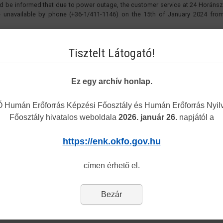
d be informed that due to power outage, the customer service at 24 Horánsz
e unavailable by phone (+36-1/411-1146) on the 15th of January 2024 from
sincerely,
Tisztelt Látogató!
al Directorate General for Hospitals
orate of Human Resources Development
Ez egy archív honlap.
Humán Erőforrás Képzési Főosztály és Humán Erőforrás Nyilv
Főosztály hivatalos weboldala
2026. január 26.
napjától a
https://enk.okfo.gov.hu
címen érhető el.
Bezár