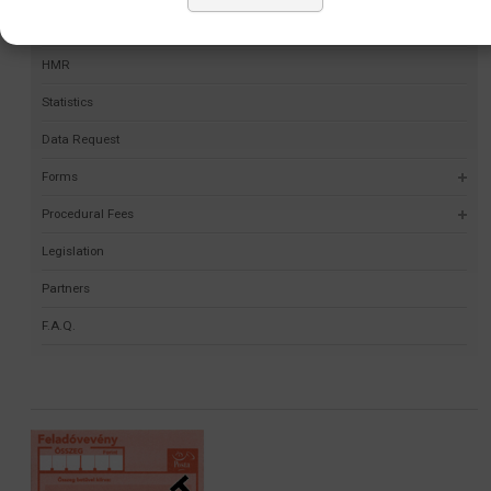
Self-validation project
HMR
Statistics
Data Request
Forms
Procedural Fees
Legislation
Partners
F.A.Q.