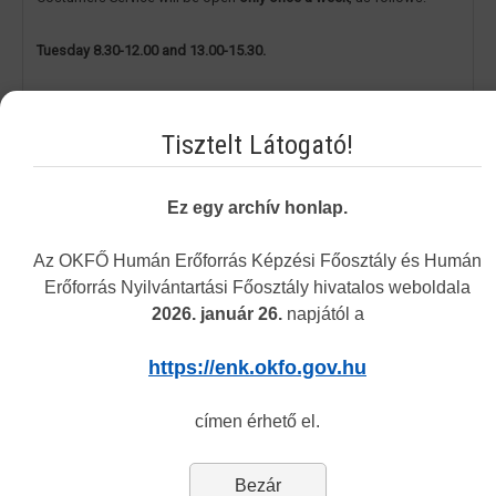
Tuesday 8.30-12.00 and 13.00-15.30.
The address of the customers service remains the same
: 1085
Budapest, Horánszky utca 24. (ground floor, room Tölgy)
Tisztelt Látogató!
Thank you for your understading.
Ez egy archív honlap.
Department of Recognition
Az OKFŐ Humán Erőforrás Képzési Főosztály és Humán
Erőforrás Nyilvántartási Főosztály hivatalos weboldala
2026. január 26.
napjától a
Vakbarát változat
https://enk.okfo.gov.hu
Navigation
címen érhető el.
Bezár
Permit Finder