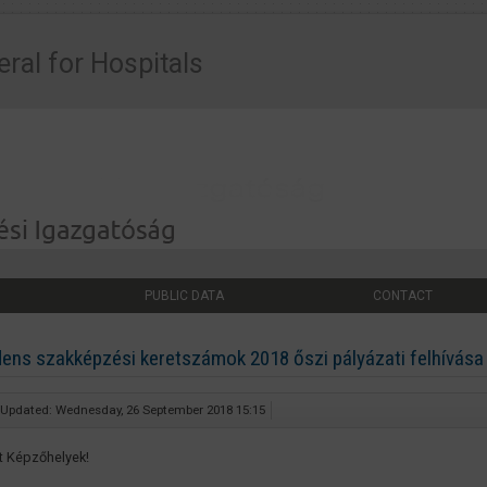
eral for Hospitals
PUBLIC DATA
CONTACT
dens szakképzési keretszámok 2018 őszi pályázati felhívása
 Updated: Wednesday, 26 September 2018 15:15
lt Képzőhelyek!