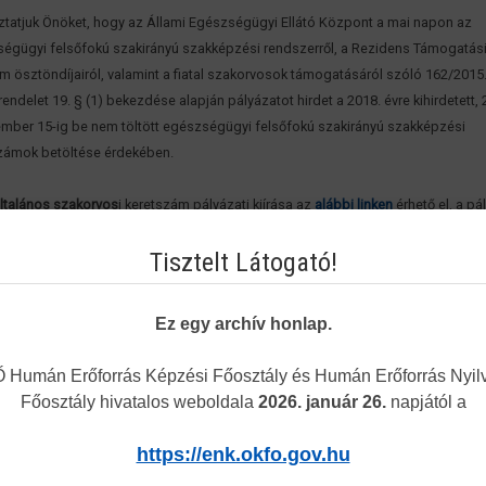
ztatjuk Önöket, hogy az Állami Egészségügyi Ellátó Központ a mai napon az
égügyi felsőfokú szakirányú szakképzési rendszerről, a Rezidens Támogatás
m ösztöndíjairól, valamint a fiatal szakorvosok támogatásáról szóló 162/2015. 
rendelet 19. § (1) bekezdése alapján pályázatot hirdet a 2018. évre kihirdetett, 
mber 15-ig be nem töltött egészségügyi felsőfokú szakirányú szakképzési
zámok betöltése érdekében.
ltalános szakorvos
i keretszám pályázati kiírása az
alábbi linken
érhető el, a pá
tásához szükséges pályázati adatlap a
következő helyről
tölthető le.
Tisztelt Látogató!
emelt szakorvos
i szakmák (idegsebészet, honvéd-, katasztrófa- és rendvédel
an) pályázati kiírása az
alábbi linken
érhető el, a pályázat benyújtásához szük
ati adatlap a
következő helyről
tölthető le.
Ez egy archív honlap.
zi gyermekorvos
i utánpótlás célját szolgáló keretszám pályázati kiírása az
alá
érhető el, a pályázat benyújtásához szükséges pályázati adatlap a
következő h
Humán Erőforrás Képzési Főosztály és Humán Erőforrás Nyilv
ő le.
Főosztály hivatalos weboldala
2026. január 26.
napjától a
rházi-klinikai
szakgyógyszerész
i képzés keretszámának pályázati kiírása az
al
érhető el, a pályázat benyújtásához szükséges pályázati adatlap a
következő h
https://enk.okfo.gov.hu
ő le.