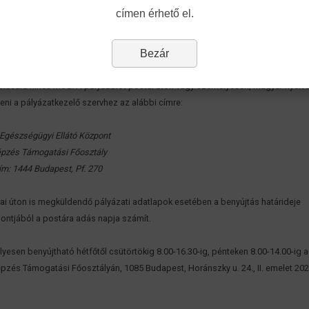
akfogorvos
i képzés keretszámának pályázati kiírása az
alábbi linken
érhető el,
címen érhető el.
at benyújtásához szükséges pályázati adatlap a
következő helyről
tölthető le.
Bezár
ázatok beadási határideje:
2018. október 19.
A határidő jogvesztő, a leteltét k
tott pályázatok elfogadására, a késedelem igazolására, vagy méltányossági e
tatására nincs mód. A pályázatot postai úton vagy személyesen, magyar nyelve
eni a pályázatkezelő szervhez az alábbi címre:
 Egészségügyi Ellátó Központ
pzés Támogatási Főosztály
ím: 1444 Budapest, Pf. 270
ai úton is megküldendő pályázati adatlapok esetében a benyújtás határideje
ntjából a postára adás napja számít.
yesen benyújtható hétfőtől csütörtökig 8.00-16.30-ig, pénteken 8.00-14.00-ig 
pzés Támogatási Főosztályán, 1085 Budapest, Horánszky u. 24., II. emelet 20