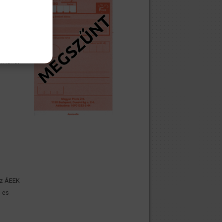
 a
övetően
ljárás
n lehet
az ÁEEK
2-es