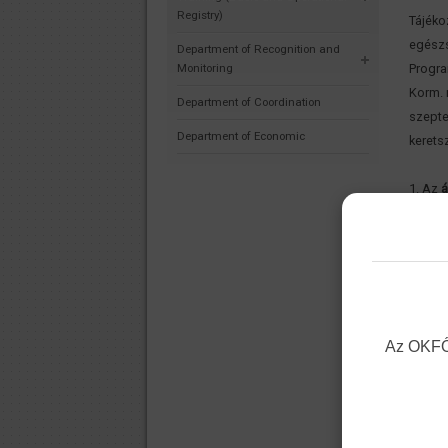
Registry)
Tájéko
egészs
Department of Recognition and
Monitoring
Progra
Korm. 
Department of Coordination
szepte
Department of Economic
kerets
1. Az
á
benyúj
2. A
ki
orvost
pályáz
3. A
há
linken
Az OKFŐ 
tölthet
4. A kó
linken
tölthet