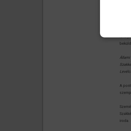
5. A
sz
pályáz
A pály
benyúj
lefoly
beküld
Állami
Szakké
Levélc
A post
szempo
Személ
Szakké
iroda.