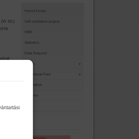
Permit Finder
i
(VI. 30.)
Self-validation project
2018.
HMR
Statistics
Data Request
lyázat
Forms
em-
Procedural Fees
séges
Legislation
Partners
bbi
elyről
F.A.Q.
ántartási
ábbi
elyről