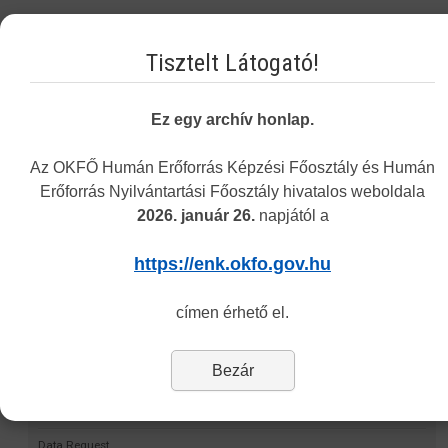
A 2019. évi keretszámokról szóló tájékoztató ezen a
linken
érhető el.
Tisztelt Látogató!
Tisztelettel:
Állami Egészségügyi Ellátó Központ
Ez egy archív honlap.
Vakbarát változat
Az OKFŐ Humán Erőforrás Képzési Főosztály és Humán
Erőforrás Nyilvántartási Főosztály hivatalos weboldala
2026. január 26.
napjától a
Navigation
https://enk.okfo.gov.hu
Permit Finder
címen érhető el.
Self-validation project
Bezár
HMR
Statistics
Data Request