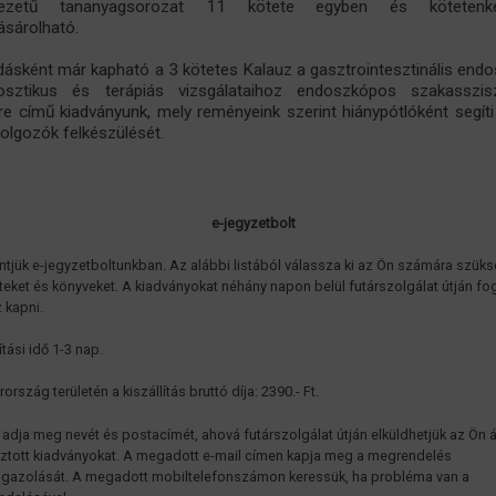
kezetű tananyagsorozat 11 kötete egyben és kötetenk
sárolható.
adásként már kapható a 3 kötetes Kalauz a gasztrointesztinális end
osztikus és terápiás vizsgálataihoz endoszkópos szakasszis
re című kiadványunk, mely reményeink szerint hiánypótlóként segít
olgozók felkészülését.
e-jegyzetbolt
tjük e-jegyzetboltunkban. Az alábbi listából válassza ki az Ön számára szük
teket és könyveket. A kiadványokat néhány napon belül futárszolgálat útján fo
 kapni.
ítási idő 1-3 nap.
rszág területén a kiszállítás bruttó díja: 2390.- Ft.
, adja meg nevét és postacímét, ahová futárszolgálat útján elküldhetjük az Ön á
sztott kiadványokat. A megadott e-mail címen kapja meg a megrendelés
igazolását. A megadott mobiltelefonszámon keressük, ha probléma van a