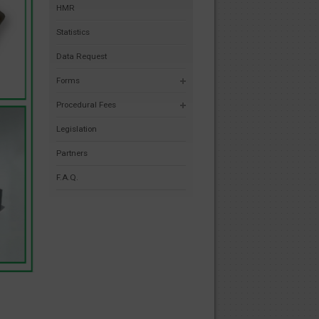
HMR
Statistics
Data Request
Forms
Procedural Fees
Legislation
Partners
F.A.Q.