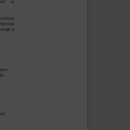
ént is
oszkópia
ztensek
i majd a
séges
gja
ltal