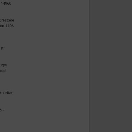
: 14960
 részére
szám-1196
st:
ügyi
pest:
st: ENKK,
ó -