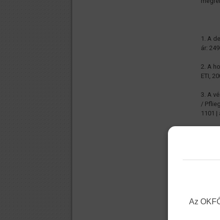
megren
1. A d
ár: 249
2. A h
ETI, 20
3. A v
/ Pfli
1101 | 
4. Ala
Adrien
5. Als
Tovább
cikksz
6. Alt
Az OKFŐ 
2008. |