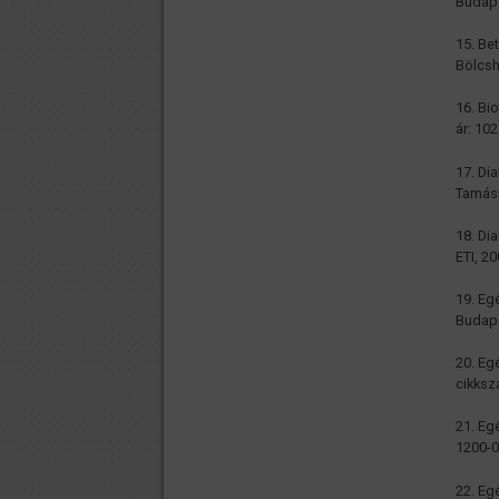
Budape
15. Be
Bölcsh
16. Bi
ár: 102
17. Di
Tamásn
18. Di
ETI, 20
19. Eg
Budape
20. Eg
cikksz
21. Eg
1200-00
22. Eg