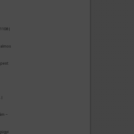
1108 |
 Halmos
apest:
 |
zám –
gügyi