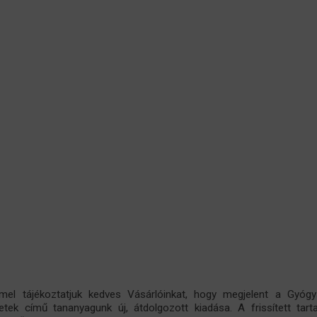
el tájékoztatjuk kedves Vásárlóinkat, hogy megjelent a Gyógys
etek című tananyagunk új, átdolgozott kiadása. A frissített tart