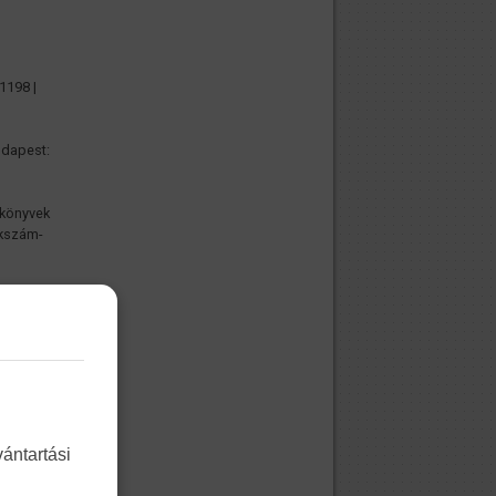
1198 |
udapest:
nkönyvek
kkszám-
né Siket
szerrel.
 |
st: ETI,
ántartási