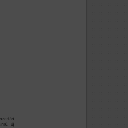
zertári
almú, új