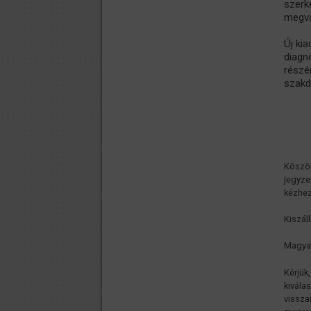
szer
megvá
Új ki
diagn
részé
szakd
Köszön
jegyze
kézhez
Kiszáll
Magyaro
Kérjük
kivála
vissza