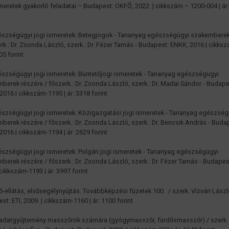
meretek gyakorló feladatai – Budapest: OKFŐ, 2022. | cikkszám – 1200-004 | ár
észségügyi jogi ismeretek: Betegjogok - Tananyag egészségügyi szakemberek
erk.: Dr. Zsonda László, szerk.: Dr. Fézer Tamás - Budapest: ENKK, 2016 | cikk
105 forint
észségügyi jogi ismeretek: Büntetőjogi ismeretek - Tananyag egészségügyi
berek részére / főszerk.: Dr. Zsonda László, szerk.: Dr. Madai Sándor - Budape
2016 | cikkszám-1195 | ár: 3318 forint
észségügyi jogi ismeretek: Közigazgatási jogi ismeretek - Tananyag egészség
berek részére / főszerk.: Dr. Zsonda László, szerk.: Dr. Bencsik András - Buda
2016 | cikkszám-1194 | ár: 2629 forint
észségügyi jogi ismeretek: Polgári jogi ismeretek - Tananyag egészségügyi
berek részére / főszerk.: Dr. Zsonda László, szerk.: Dr. Fézer Tamás - Budape
 cikkszám-1193 | ár: 3997 forint
ső-ellátás, elsősegélynyújtás. Továbbképzési füzetek 100. / szerk. Vízvári Lászl
st: ETI, 2009. | cikkszám-1160 | ár: 1100 forint
ladatgyűjtemény masszőrök számára (gyógymasszőr, fürdősmasszőr) / szerk.