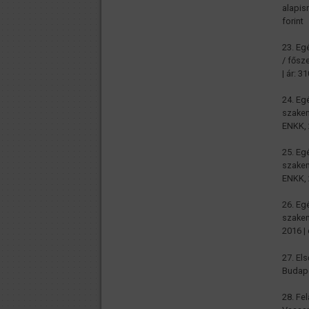
alapis
forint
23. Eg
/ fősz
| ár: 3
24. Eg
szakem
ENKK, 
25. Eg
szakem
ENKK, 
26. Eg
szakem
2016 |
27. El
Budape
28. Fe