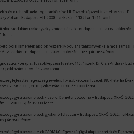
st: ETI, 2009. | cikkszám-1166 | ár: 1938 forint
tekintés a rehabilitáció fogalomköreibe I-II. Továbbképzési füzetek /szerk.: Dr.
ázy Zoltán - Budapest: ETI, 2008. | cikkszám-1139 | ár: 1511 forint
ofizika: Moduláris tankönyvek / Zsúdel László - Budapest: ETI, 2006. | cikkszám-
1 forint
abetológiai ismeretek ápolók részére: Moduláris tankönyvek / Halmos Tamás,
é - 2. kiadás - Budapest: ETI, 2008. | cikkszám-1099 | ár: 1664 forint
agnosztika - terápia. Továbbképzési füzetek 113. / szerk. Dr. Oláh András - Bud
09. | cikkszám-1165 | ár: 2065 forint
észségfejlesztés, egészségnevelés. Továbbképzési füzetek 99. /Péterfia Éva -
st: GYEMSZI EFF, 2013. | cikkszám-1190 | ár: 1000 forint
észségügyi alapismeretek / szerk.: Demeter Józsefné – Budapest: OKFŐ, 2022.
ám – 1200-005 | ár: 12980 forint
észségügyi alapismeretek gyakorló feladatai – Budapest: OKFŐ, 2022. | cikks
3 | ár: 3980 forint
észségügyi alapismeretek CSOMAG. Egészségügyi alapismeretek és Egészsé