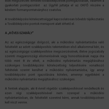
előtt megszerzett elméleti továbbképzések pontigazolásait, valamint a
gyakorlati pontigazolást az Ügyfél juttatja el az OKFŐ részére a
kérelem formanyomtatványhoz csatolva.
A továbbképzési kötelezettséggel kapcsolatosan bővebb tájékoztatás
a Továbbképzési pontok menüpont alatt érhető el.
A „8 ÉVES SZABÁLY”
Az az egészségügyi dolgozó, aki a működési nyilvántartásba való
felvételét az adott szakképesítés tekintetében első alkalommal kéri, és
az egészségügyi szakképesítése megszerzésének, illetve jogszabály
szerinti magyarországi elismerésének vagy honosításának napja óta
több mint 8 év eltelt, a működési nyilvántartás megújításához
szükséges továbbképzési kötelezettség teljesítésére vonatkozó
feltételek szerint kerülhet a működési nyilvántartásba, így annyi
továbbképzési pont igazolására köteles, amennyi egyébként a
működési nyilvántartás megújításához szükséges.
A fentiek alapján, aki 8 évnél régebbi szakképesítéssel rendelkezik és
ezen régi szakképesítésével nem szerepel a működési
nyilvántartásban, de felvételét szeretné kérni, annak továbbképzésen
kell részt vennie.