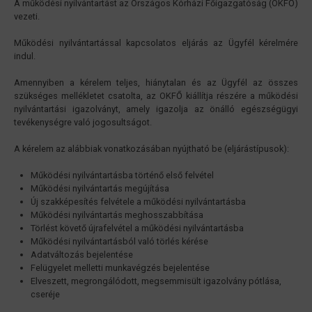
A működési nyilvántartást az Országos Kórházi Főigazgatóság (OKFŐ)
vezeti.
Működési nyilvántartással kapcsolatos eljárás az Ügyfél kérelmére
indul.
Amennyiben a kérelem teljes, hiánytalan és az Ügyfél az összes
szükséges mellékletet csatolta, az OKFŐ kiállítja részére a működési
nyilvántartási igazolványt, amely igazolja az önálló egészségügyi
tevékenységre való jogosultságot.
A kérelem az alábbiak vonatkozásában nyújtható be (eljárástípusok):
Működési nyilvántartásba történő első felvétel
Működési nyilvántartás megújítása
Új szakképesítés felvétele a működési nyilvántartásba
Működési nyilvántartás meghosszabbítása
Törlést követő újrafelvétel a működési nyilvántartásba
Működési nyilvántartásból való törlés kérése
Adatváltozás bejelentése
Felügyelet melletti munkavégzés bejelentése
Elveszett, megrongálódott, megsemmisült igazolvány pótlása,
cseréje