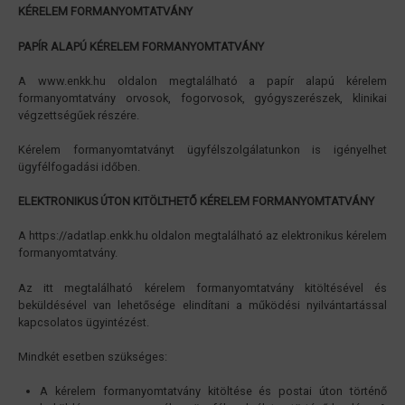
KÉRELEM FORMANYOMTATVÁNY
PAPÍR ALAPÚ KÉRELEM FORMANYOMTATVÁNY
A www.enkk.hu oldalon megtalálható a papír alapú kérelem
formanyomtatvány orvosok, fogorvosok, gyógyszerészek, klinikai
végzettségűek részére.
Kérelem formanyomtatványt ügyfélszolgálatunkon is igényelhet
ügyfélfogadási időben.
ELEKTRONIKUS ÚTON KITÖLTHETŐ KÉRELEM FORMANYOMTATVÁNY
A https://adatlap.enkk.hu oldalon megtalálható az elektronikus kérelem
formanyomtatvány.
Az itt megtalálható kérelem formanyomtatvány kitöltésével és
beküldésével van lehetősége elindítani a működési nyilvántartással
kapcsolatos ügyintézést.
Mindkét esetben szükséges:
A kérelem formanyomtatvány kitöltése és postai úton történő