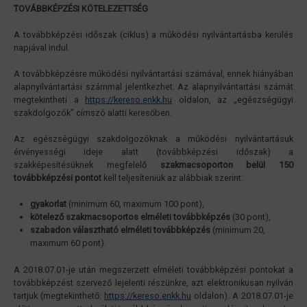
TOVÁBBKÉPZÉSI KÖTELEZETTSÉG
A továbbképzési időszak (ciklus) a működési nyilvántartásba kerülés
napjával indul.
A továbbképzésre működési nyilvántartási számával, ennek hiányában
alapnyilvántartási számmal jelentkezhet. Az alapnyilvántartási számát
megtekintheti a
https://kereso.enkk.hu
oldalon, az „egészségügyi
szakdolgozók” címszó alatti keresőben.
Az egészségügyi szakdolgozóknak a működési nyilvántartásuk
érvényességi ideje alatt (továbbképzési időszak) a
szakképesítésüknek megfelelő
szakmacsoporton belül 150
továbbképzési pontot
kell teljesíteniük az alábbiak szerint:
gyakorlat
(minimum 60, maximum 100 pont),
kötelező szakmacsoportos elméleti továbbképzés
(30 pont),
szabadon választható elméleti továbbképzés
(minimum 20,
maximum 60 pont).
A 2018.07.01-je után megszerzett elméleti továbbképzési pontokat a
továbbképzést szervező lejelenti részünkre, azt elektronikusan nyilván
tartjuk (megtekinthető:
https://kereso.enkk.hu
oldalon). A 2018.07.01-je