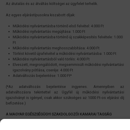
Az átutalás és az átváltás költségei az ügyfelet terhelik.
Az egyes eljárástípusokra kiszabott díjak:
Működési nyilvántartásba történő első felvétel: 4.000 Ft
Működési nyilvántartás megújítása: 1.000 Ft
Működési nyilvántartásba történő új szakképesítés felvétele: 1.000
Ft
Működési nyilvántartás meghosszabbítása: 4.000 Ft
Törlést követő újrafelvétel a működési nyilvántartásba: 1.000 Ft
Működési nyilvántartásból való törlés: 4.000 Ft
Elveszett, megrongálódott, megsemmisült működési nyilvántartási
igazolvány pótlása, cseréje: 4.000 Ft
Adatváltozás bejelentése: 1.000 Ft*
(*Az adatváltozás bejelentése ingyenes. Amennyiben az
adatváltozásra tekintettel az Ügyfél új működési nyilvántartási
igazolványt is igényel, csak akkor szükséges az 1000 Ft-os eljárási díj
befizetése.)
A MAGYAR EGÉSZSÉGÜGYI SZAKDOLGOZÓI KAMARAI TAGSÁG
A működési nyilvántartásba történő felvétel feltétele a szakmai kamarai