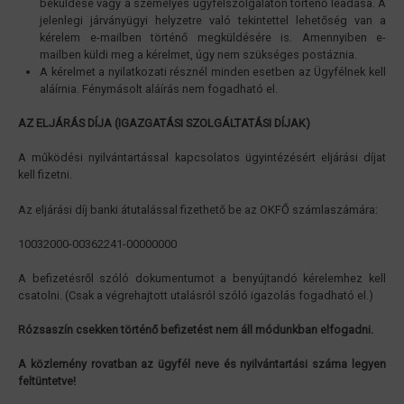
beküldése vagy a személyes ügyfélszolgálaton történő leadása. A
jelenlegi járványügyi helyzetre való tekintettel lehetőség van a
kérelem e-mailben történő megküldésére is. Amennyiben e-
mailben küldi meg a kérelmet, úgy nem szükséges postáznia.
A kérelmet a nyilatkozati résznél minden esetben az Ügyfélnek kell
aláírnia. Fénymásolt aláírás nem fogadható el.
AZ ELJÁRÁS DÍJA (IGAZGATÁSI SZOLGÁLTATÁSI DÍJAK)
A működési nyilvántartással kapcsolatos ügyintézésért eljárási díjat
kell fizetni.
Az eljárási díj banki átutalással fizethető be az OKFŐ számlaszámára:
10032000-00362241-00000000
A befizetésről szóló dokumentumot a benyújtandó kérelemhez kell
csatolni. (Csak a végrehajtott utalásról szóló igazolás fogadható el.)
Rózsaszín csekken történő befizetést nem áll módunkban elfogadni.
A közlemény rovatban az ügyfél neve és nyilvántartási száma legyen
feltüntetve!