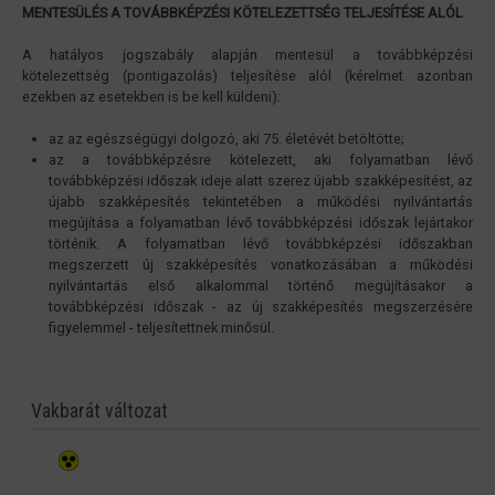
MENTESÜLÉS A TOVÁBBKÉPZÉSI KÖTELEZETTSÉG TELJESÍTÉSE ALÓL
A hatályos jogszabály alapján mentesül a továbbképzési
kötelezettség (pontigazolás) teljesítése alól (kérelmet azonban
ezekben az esetekben is be kell küldeni):
az az egészségügyi dolgozó, aki 75. életévét betöltötte;
az a továbbképzésre kötelezett, aki folyamatban lévő
továbbképzési időszak ideje alatt szerez újabb szakképesítést, az
újabb szakképesítés tekintetében a működési nyilvántartás
megújítása a folyamatban lévő továbbképzési időszak lejártakor
történik. A folyamatban lévő továbbképzési időszakban
megszerzett új szakképesítés vonatkozásában a működési
nyilvántartás első alkalommal történő megújításakor a
továbbképzési időszak - az új szakképesítés megszerzésére
figyelemmel - teljesítettnek minősül.
Vakbarát változat