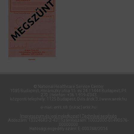
© National Healthcare Service Center
1085 Budapest, Horánszky utca 15. és 24. | 1444 Budapest, Pf.
270. | telefon: +36 1 919-0343
központi telephely: 1125 Budapest, Diós árok 3. | www.aeek.hu
Impresszum és jogi nyilatkozat
|
Technikai segítség
Adószám: 15324683-2-43 | Számlaszám: 10032000-01490576-
00000000
Hatósági engedély szám: E-000748/2014