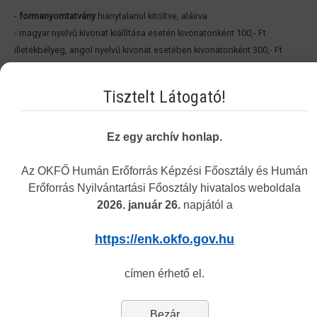
-
formanyomtatvány
hiánytalanul kitöltve, aláírva
- magyar nyelvű kivonat kiállítása esetén kivonatonként 100,- Ft
illetékbélyeg, angol nyelvű kivonat esetében kivonatonként 300,- Ft
illetékbélyeg csatolása
Tisztelt Látogató!
A kérelem benyújtható:
- postai úton a 1444 Budapest, Pf.: 270-as postafiókcímre, vagy
Ez egy archív honlap.
- személyesen ügyfélfogadási időben a 1085 Budapest, Horánszky
utca 24. szám alatti Tölgy teremben.
Az OKFŐ Humán Erőforrás Képzési Főosztály és Humán
Erőforrás Nyilvántartási Főosztály hivatalos weboldala
2026. január 26.
napjától a
Vakbarát változat
https://enk.okfo.gov.hu
címen érhető el.
Navigation
Bezár