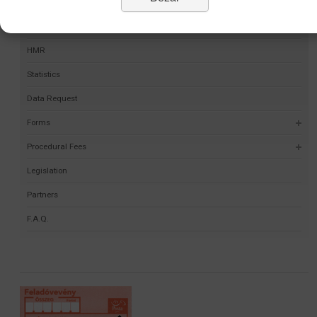
Permit Finder
Self-validation project
HMR
Statistics
Data Request
Forms
Procedural Fees
Legislation
Partners
F.A.Q.