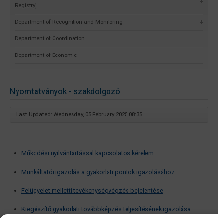
Registry)
Department of Recognition and Monitoring
Department of Coordination
Department of Economic
Nyomtatványok - szakdolgozó
Last Updated: Wednesday, 05 February 2025 08:35
Működési nyilvántartással kapcsolatos kérelem
Munkáltatói igazolás a gyakorlati pontok igazolásához
Felügyelet melletti tevékenységvégzés bejelentése
Kiegészítő gyakorlati továbbképzés teljesítésének igazolása