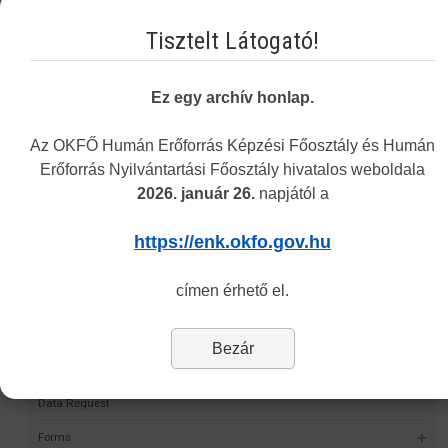
Felügyeletet ellátó személy szabadon választható elméleti
Tisztelt Látogató!
pontjainak igazolása
Ez egy archív honlap.
Vakbarát változat
Az OKFŐ Humán Erőforrás Képzési Főosztály és Humán
Erőforrás Nyilvántartási Főosztály hivatalos weboldala
2026. január 26.
napjától a
Navigation
https://enk.okfo.gov.hu
Permit Finder
címen érhető el.
Self-validation project
HMR
Bezár
Statistics
Data Request
Forms