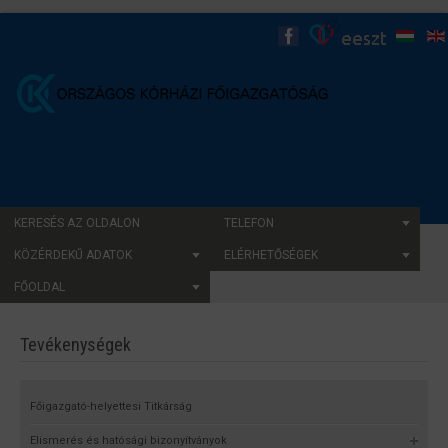
KERESÉS AZ OLDALON
TELEFON
KÖZÉRDEKŰ ADATOK
ELÉRHETŐSÉGEK
FŐOLDAL
Tevékenységek
Főigazgató-helyettesi Titkárság
Elismerés és hatósági bizonyítványok