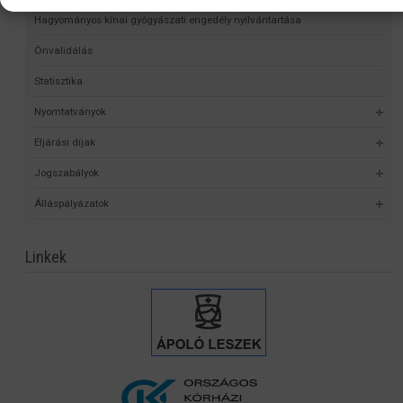
Hagyományos kínai gyógyászati engedély nyilvántartása
Önvalidálás
Statisztika
Nyomtatványok
Eljárási díjak
Jogszabályok
Álláspályázatok
Linkek