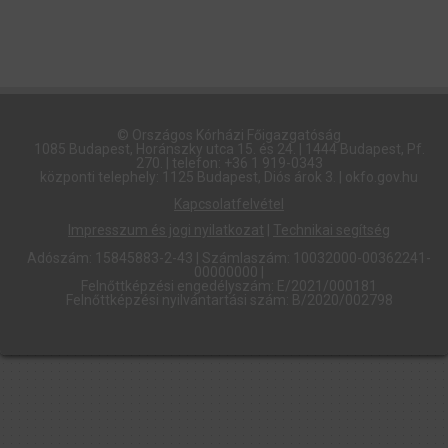
© Országos Kórházi Főigazgatóság​
1085 Budapest, Horánszky utca 15. és 24. | 1444 Budapest, Pf.
270. | telefon: +36 1 919-0343
központi telephely: 1125 Budapest, Diós árok 3. | okfo.gov.hu
Kapcsolatfelvétel
Impresszum és jogi nyilatkozat
|
Technikai segítség
Adószám: 15845883-2-43 | Számlaszám: 10032000-00362241-
00000000 |
Felnőttképzési engedélyszám: E/2021/000181
Felnőttképzési nyilvántartási szám: B/2020/002798