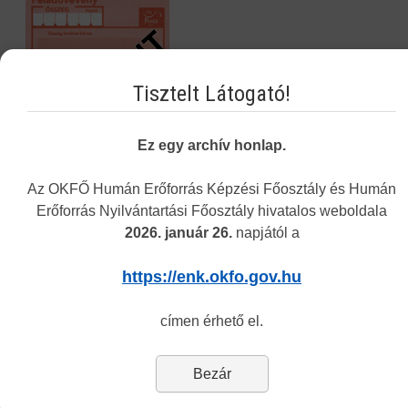
Tisztelt Látogató!
Ez egy archív honlap.
Az OKFŐ Humán Erőforrás Képzési Főosztály és Humán
Erőforrás Nyilvántartási Főosztály hivatalos weboldala
2026. január 26.
napjától a
Navigáció
https://enk.okfo.gov.hu
Képzési Központ hírei
címen érhető el.
Intézményünkről
Alap- és Működési Kereső
Bezár
Elektronikus nyilvántartási formanyomtatvány