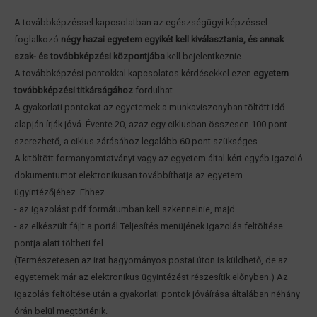
A továbbképzéssel kapcsolatban az egészségügyi képzéssel
foglalkozó
négy hazai egyetem egyikét kell kiválasztania, és annak
szak- és továbbképzési központjába
kell bejelentkeznie.
A továbbképzési pontokkal kapcsolatos kérdésekkel ezen
egyetem
továbbképzési titkárságához
fordulhat.
A gyakorlati pontokat az egyetemek a munkaviszonyban töltött idő
alapján írják jóvá. Évente 20, azaz egy ciklusban összesen 100 pont
szerezhető, a ciklus zárásához legalább 60 pont szükséges.
A kitöltött formanyomtatványt vagy az egyetem által kért egyéb igazoló
dokumentumot elektronikusan továbbíthatja az egyetem
ügyintézőjéhez. Ehhez
- az igazolást pdf formátumban kell szkennelnie, majd
- az elkészült fájlt a portál Teljesítés menüjének Igazolás feltöltése
pontja alatt töltheti fel.
(Természetesen az irat hagyományos postai úton is küldhető, de az
egyetemek már az elektronikus ügyintézést részesítik előnyben.) Az
igazolás feltöltése után a gyakorlati pontok jóváírása általában néhány
órán belül megtörténik.