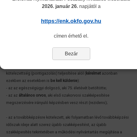
2026. január 26.
napjától a
ezen régi szakképesítésével nem szerepel a működési
nyilvántartásban, de
felvételét szeretné kérni
, annak
továbbképzésen
https://enk.okfo.gov.hu
kell részt vennie
. Ebben az esetben, mivel az Ügyfél továbbképzési
ciklussal nem rendelkezik, továbbképzésre az alapnyilvántartási
címen érhető el.
számával jelentkezhet.
Bezár
MENTESÜLÉS A TOVÁBBKÉPZÉSI KÖTELEZETTSÉG TELJESÍTÉSE ALÓL
A hatályos jogszabály alapján
mentesül
a továbbképzési
kötelezettség (pontigazolás) teljesítése alól (
kérelmet
azonban
ezekben az esetekben is
be kell küldenie
):
- az az egészségügyi dolgozó, aki 75. életévét betöltötte;
- az az
általános orvos
, aki első szakorvosi szakképesítése
megszerzésére irányuló képzésben vesz részt (rezidens);
- az a továbbképzésre kötelezett, aki folyamatban lévő továbbképzési
időszak ideje alatt szerez újabb szakképesítést, az újabb
szakképesítés tekintetében a működési nyilvántartás megújítása a