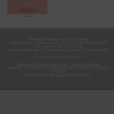
© National Healthcare Service Center
1085 Budapest, Horánszky utca 15. és 24. | 1444 Budapest, Pf.
270. | telefon: +36 1 919-0343
központi telephely: 1125 Budapest, Diós árok 3. | www.aeek.hu
Impresszum és jogi nyilatkozat
|
Technikai segítség
Adószám: 15324683-2-43 | Számlaszám: 10032000-01490576-
00000000
Hatósági engedély szám: E-000748/2014