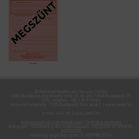
© National Healthcare Service Center
1085 Budapest, Horánszky utca 15. és 24. | 1444 Budapest, Pf.
270. | telefon: +36 1 919-0343
központi telephely: 1125 Budapest, Diós árok 3. | www.aeek.hu
Impresszum és jogi nyilatkozat
|
Technikai segítség
Adószám: 15324683-2-43 | Számlaszám: 10032000-01490576-
00000000
Hatósági engedély szám: E-000748/2014