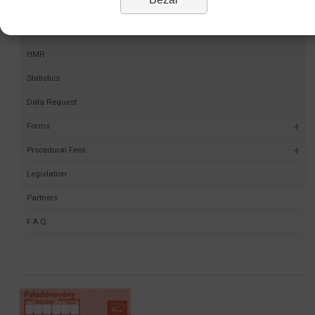
Permit Finder
Self-validation project
HMR
Statistics
Data Request
Forms
Procedural Fees
Legislation
Partners
F.A.Q.