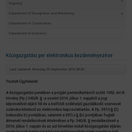
Registry)
Department of Recognition and Monitoring
Department of Coordination
Department of Economic
Közigazgatási per elektronikus kezdeményezése
Last Updated: Monday, 05 September 2016 08:50
Tisztelt Ügyfeleink!
A közigazgatási perekben a polgári perrendtartásról szóló 1952. évi III.
törvény (Pp.) 340/B. § -a szerint 2016. július 1. napjától a jogi
képviselővel eljáró fél és a belföldi székhelyű gazdálkodó szervezet
számára kötelező az elektronikus kapcsolattartás. A Pp. 397/I.§ (2)
bekezdés b) pontjában, valamint a 397/J.§ (b) pontjában foglalt
átmeneti rendelkezések értelmében a Pp. 340/B. § rendelkezéseit a
2016. július 1. napján és az azt követően indult közigazgatási eljárás
során hozott határozat bírósági felülvizsgálata iránti perekben kell