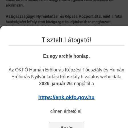
alkalmazni.
Az Egészségügyi, Nyilvántartási és Képzési Központ által, mint I. fokú
hatóságként lefolytatott közigazgatási eljárásokban meghozott
határozatok bírósági felülvizsgálata iránti keresetlevelet és
mellékleteit elektronikus úton, az elsőfokú közigazgatási határozatot
hozó szervnél kell benyújtani.
Tisztelt Látogató!
Az eljárás megindításához szükséges formanyomtatvány elérhető és
letölthető, az alábbi honlapról:
Ez egy archív honlap.
http://birosag.hu/ugyfelkapcsolati-portal/formanyomtatvanyok
Az OKFŐ Humán Erőforrás Képzési Főosztály és Humán
Erőforrás Nyilvántartási Főosztály hivatalos weboldala
2026. január 26.
napjától a
Vakbarát változat
https://enk.okfo.gov.hu
címen érhető el.
Navigation
Bezár