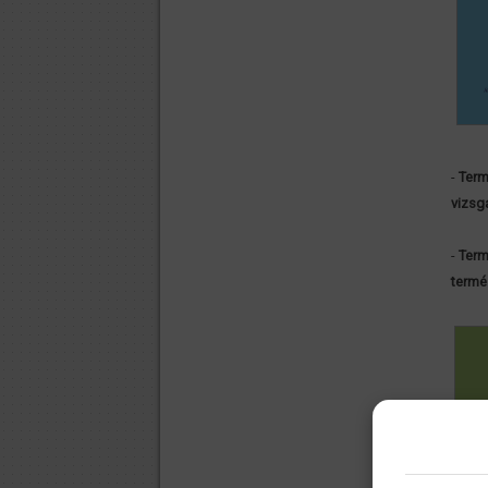
-
Term
vizsg
-
Term
termé