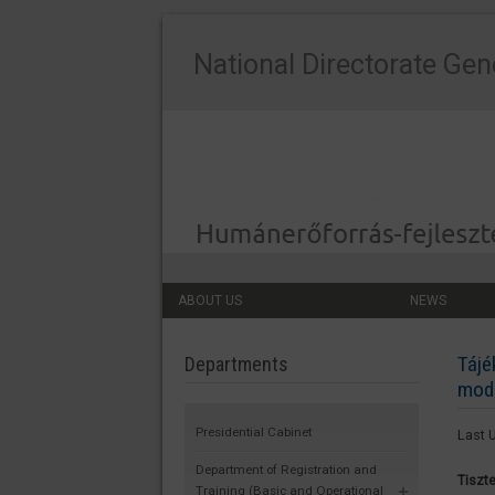
National Directorate Gen
ABOUT US
NEWS
Tájé
Departments
modu
Presidential Cabinet
Last 
Department of Registration and
Tiszt
Training (Basic and Operational