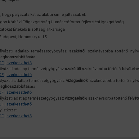
, hogy pályázataikat az alábbi címre juttassák el:
gos Kórházi Főigazgatóság Humánerőforrás-fejlesztési Igazgatóság
zatokat Értékelő Bizottság Titkársága
Budapest, Horánszky u. 15.
ályázati adatlap természetgyógyász
szakértő
i szaknévsorba történő nyilv
eghosszabbítás
ára
DF
|
szerkeszthető
ályázati adatlap természetgyógyász
szakértő
i szaknévsorba történő
felvétel
h
DF
|
szerkeszthető
ályázati adatlap természetgyógyász
vizsgaelnök
i szaknévsorba történő nyilv
eghosszabbítás
ára
DF
|
szerkeszthető
ályázati adatlap természetgyógyász
vizsgaelnök
i szaknévsorba történő
felvét
DF
|
szerkeszthető
yilatkozat
DF
|
szerkeszthető