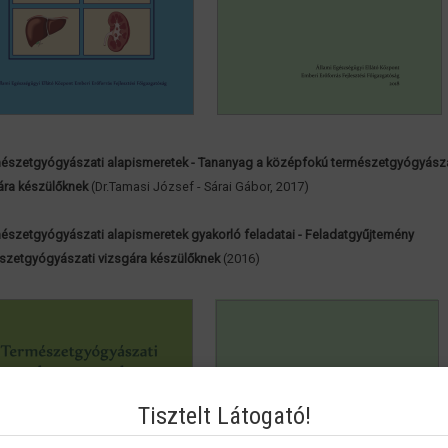
észetgyógyászati alapismeretek - Tananyag a középfokú természetgyógyásza
ára készülőknek
(Dr.Tamasi József - Sárai Gábor, 2017)
észetgyógyászati alapismeretek gyakorló feladatai - Feladatgyűjtemény
szetgyógyászati vizsgára készülőknek
(2016)
Tisztelt Látogató!