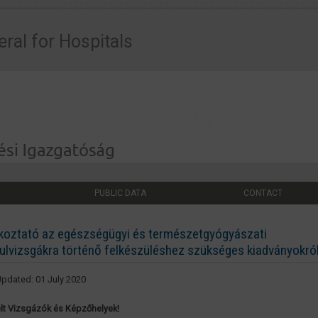
eral for Hospitals
PUBLIC DATA
CONTACT
koztató az egészségügyi és természetgyógyászati
lvizsgákra történő felkészüléshez szükséges kiadványokró
Updated: 01 July 2020
elt Vizsgázók és Képzőhelyek!