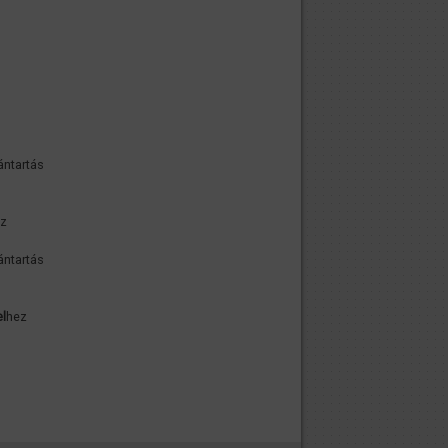
ántartás
ez
ántartás
el
hez