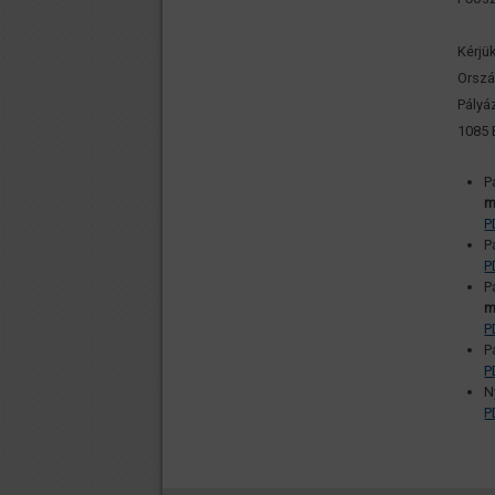
Kérjük
Orszá
Pályá
1085 
P
m
P
P
P
P
m
P
P
P
N
P