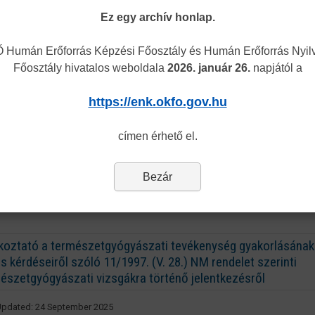
Ez egy archív honlap.
Humán Erőforrás Képzési Főosztály és Humán Erőforrás Nyilv
Főosztály hivatalos weboldala
2026. január 26.
napjától a
https://enk.okfo.gov.hu
címen érhető el.
ányaink megvásárolhatók:
egyzetbolt - online kiadványrendelés:
https://www.enkk.hu/index.php/hun/309
Bezár
ccus Kiadó:
https://www.flaccus.hu/az-allami-egeszsegugyi-ellato-kozpont-
nyvei-97
koztató a természetgyógyászati tevékenység gyakorlásának
s kérdéseiről szóló 11/1997. (V. 28.) NM rendelet szerinti
észetgyógyászati vizsgákra történő jelentkezésről
Updated: 24 September 2025