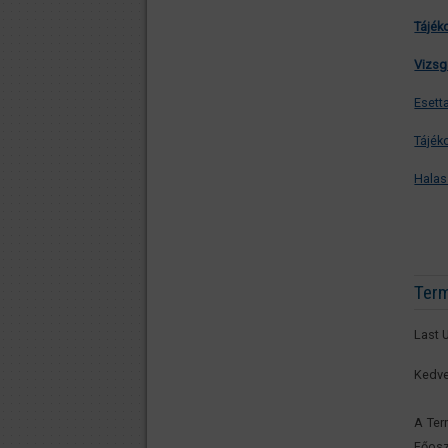
Tájék
Vizsg
Esett
Tájék
Halas
Term
Last 
Kedve
A Ter
Főoszt