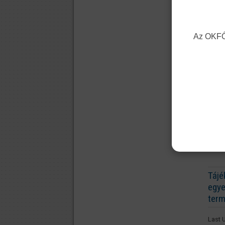
Az OKFŐ 
Kiadv
- e-j
- Fla
tanko
Tájé
egye
term
Last 