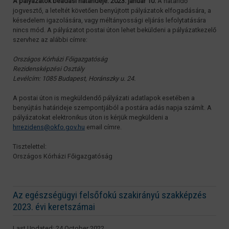
A pályázatok beadási határideje: 2023. január 10.
A határidő
jogvesztő, a leteltét követően benyújtott pályázatok elfogadására, a
késedelem igazolására, vagy méltányossági eljárás lefolytatására
nincs mód. A pályázatot postai úton lehet beküldeni a pályázatkezelő
szervhez az alábbi címre:
Országos Kórházi Főigazgatóság
Rezidensképzési Osztály
Levélcím: 1085 Budapest, Horánszky u. 24.
A postai úton is megküldendő pályázati adatlapok esetében a
benyújtás határideje szempontjából a postára adás napja számít. A
pályázatokat elektronikus úton is kérjük megküldeni a
hrrezidens@okfo.gov.hu
email címre.
Tisztelettel:
Országos Kórházi Főigazgatóság
Az egészségügyi felsőfokú szakirányú szakképzés
2023. évi keretszámai
Last Updated: 24 October 2022