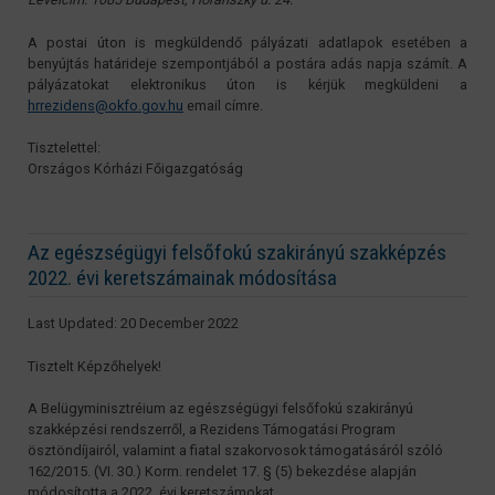
A postai úton is megküldendő pályázati adatlapok esetében a
benyújtás határideje szempontjából a postára adás napja számít. A
pályázatokat elektronikus úton is kérjük megküldeni a
hrrezidens@okfo.gov.hu
email címre.
Tisztelettel:
Országos Kórházi Főigazgatóság
Az egészségügyi felsőfokú szakirányú szakképzés
2022. évi keretszámainak módosítása
Last Updated: 20 December 2022
Tisztelt Képzőhelyek!
A Belügyminisztréium az egészségügyi felsőfokú szakirányú
szakképzési rendszerről, a Rezidens Támogatási Program
ösztöndíjairól, valamint a fiatal szakorvosok támogatásáról szóló
162/2015. (VI. 30.) Korm. rendelet 17. § (5) bekezdése alapján
módosította a 2022. évi keretszámokat.