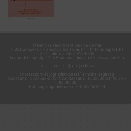
© National Healthcare Service Center
1085 Budapest, Horánszky utca 15. és 24. | 1444 Budapest, Pf.
270. | telefon: +36 1 919-0343
központi telephely: 1125 Budapest, Diós árok 3. | www.aeek.hu
Impresszum és jogi nyilatkozat
|
Technikai segítség
Adószám: 15324683-2-43 | Számlaszám: 10032000-01490576-
00000000
Hatósági engedély szám: E-000748/2014