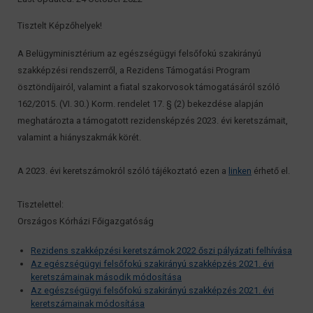
Tisztelt Képzőhelyek!
A Belügyminisztérium az egészségügyi felsőfokú szakirányú
szakképzési rendszerről, a Rezidens Támogatási Program
ösztöndíjairól, valamint a fiatal szakorvosok támogatásáról szóló
162/2015. (VI. 30.) Korm. rendelet 17. § (2) bekezdése alapján
meghatározta a támogatott rezidensképzés 2023. évi keretszámait,
valamint a hiányszakmák körét.
A 2023. évi keretszámokról szóló tájékoztató ezen a
linken
érhető el.
Tisztelettel:
Országos Kórházi Főigazgatóság
Rezidens szakképzési keretszámok 2022 őszi pályázati felhívása
Az egészségügyi felsőfokú szakirányú szakképzés 2021. évi
keretszámainak második módosítása
Az egészségügyi felsőfokú szakirányú szakképzés 2021. évi
keretszámainak módosítása