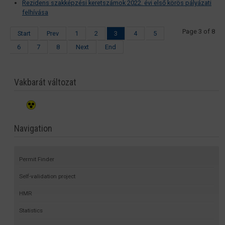
Rezidens szakképzési keretszámok 2022. évi első körös pályázati
felhívása
Page 3 of 8
Start
Prev
1
2
3
4
5
6
7
8
Next
End
Vakbarát változat
Navigation
Permit Finder
Self-validation project
HMR
Statistics