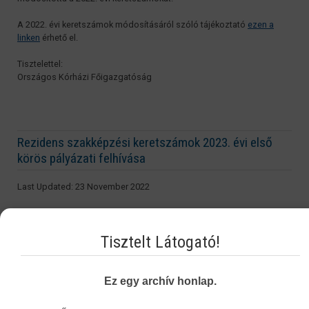
A 2022. évi keretszámok módosításáról szóló tájékoztató
ezen a
linken
érhető el.
Tisztelettel:
Országos Kórházi Főigazgatóság
Rezidens szakképzési keretszámok 2023. évi első
körös pályázati felhívása
Last Updated: 23 November 2022
Tisztelt Képzőhelyek!
Tisztelt Látogató!
Tájékoztatjuk Önöket, hogy az Országos Kórházi Főigazgatóság a
mai napon az egészségügyi felsőfokú szakirányú szakképzési
rendszerről, a Rezidens Támogatási Program ösztöndíjairól, valamint
a fiatal szakorvosok támogatásáról szóló 162/2015. (VI. 30.) Korm.
Ez egy archív honlap.
rendelet 18. § (2) bekezdése alapján pályázatot hirdet a 2023. évre
kihirdetett, egészségügyi felsőfokú szakirányú szakképzési