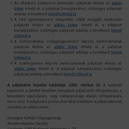
Az általános szakorvosi keretszám pályázati kiírása az
alábbi
linken
érhető el, a pályázat benyújtásához szükséges pályázati
adatlap a következő
helyről tölthető le
.
A házi gyermekorvosi utánpótlás célját szolgáló keretszám
pályázati kiírása az
alábbi linken
érhető el, a pályázat
benyújtásához szükséges pályázati adatlap a következő
helyről
tölthető le
.
A kórházi-klinikai szakgyógyszerészi képzés keretszámának
pályázati kiírása az
alábbi linken
érhető el, a pályázat
benyújtásához szükséges pályázati adatlap a következő
helyről
tölthető le.
A szakfogorvosi képzés keretszámának pályázati kiírása az
alábbi linken
érhető el, a pályázat benyújtásához szükséges
pályázati adatlap a következő
helyről tölthető le.
A pályázatok beadási határideje: 2023. október 20.
A határidő
jogvesztő, a leteltét követően benyújtott pályázatok elfogadására, a
késedelem igazolására, vagy méltányossági eljárás lefolytatására
nincs mód. A pályázatot postai úton lehet beküldeni a pályázatkezelő
szervhez az alábbi címre:
Országos Kórházi Főigazgatóság
Rezidensképzési Osztály
Levélcím: 1085 Budapest, Horánszky u. 24.