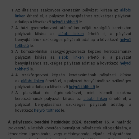
Az általános szakorvosi keretszám pályázati kiírása az
alábbi
linken
érhető el, a pályázat benyújtásához szükséges pályázati
adatlap a következő
helyről tölthető
le.
A házi gyermekorvosi utánpótlás célját szolgáló keretszám
pályázati kiírása az
alábbi linken
érhető el, a pályázat
benyújtásához szükséges pályázati adatlap a következő
helyről
tölthető
le.
A kórházi-klinikai szakgyógyszerészi képzés keretszámának
pályázati kiírása az
alábbi linken
érhető el, a pályázat
benyújtásához szükséges pályázati adatlap a következő
helyről
tölthető
le.
A szakfogorvosi képzés keretszámának pályázati kiírása
az
alábbi linken
érhető el, a pályázat benyújtásához szükséges
pályázati adatlap a következő
helyről tölthető
le.
A plasztikai és égés-sebészet, mint kiemelt szakma
keretszámának pályázati kiírása az
alábbi linken
érhető el, a
pályázat benyújtásához szükséges pályázati adatlap a
következő
helyről tölthető
le.
A pályázatok beadási határideje: 2024. december 16.
A határidő
jogvesztő, a leteltét követően benyújtott pályázatok elfogadására, a
késedelem igazolására, vagy méltányossági eljárás lefolytatására