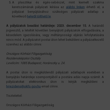
A plasztikai és égés-sebészet, mint kiemelt szakma
keretszámának pályázati kiírása az
alábbi linken
érhető el, a
pályázat benyújtásához szükséges pályázati adatlap a
következő
helyről tölthető le
.
A pályázatok beadási határideje: 2023. december 15.
A határidő
jogvesztő, a leteltét követően benyújtott pályázatok elfogadására, a
késedelem igazolására, vagy méltányossági eljárás lefolytatására
nincs mód. A pályázatot postai úton lehet beküldeni a pályázatkezelő
szervhez az alábbi címre:
Országos Kórházi Főigazgatóság
Rezidensképzési Osztály
Levélcím: 1085 Budapest, Horánszky u. 24.
A postai úton is megküldendő pályázati adatlapok esetében a
benyújtás határideje szempontjából a postára adás napja számít. A
pályázatokat elektronikus úton is kérjük megküldeni a
hrrezidens@okfo.gov.hu
email címre.
Tisztelettel:
Országos Kórházi Főigazgatóság