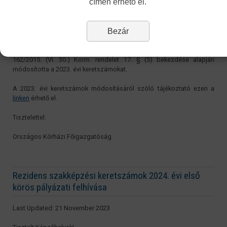
címen érhető el.
Tisztelt Képzőhelyek!
Bezár
A Belügyminisztérium az egészségügyi felsőfokú szakirányú
szakképzési rendszerről, a Rezidens Támogatási Program
ösztöndíjairól, valamint a fiatal szakorvosok támogatásáról szóló
162/2015. (VI. 30.) Korm. rendelet 17. § (5) bekezdése alapján
módosította a 2023. évi keretszámokat.
A 2023. évi keretszámok módosításáról szóló tájékoztató ezen a
linken
érhető el.
Tisztelettel:
Országos Kórházi Főigazgatóság
Rezidens szakképzési keretszámok 2024. évi első
körös pályázati felhívása
Last Updated: 21 November 2023