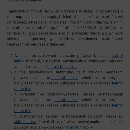
Tisztelt Képzőhelyek!
Tájékoztatjuk Önöket, hogy az Országos Kórházi Főigazgatóság a
mai napon az egészségügyi felsőfokú szakirányú szakképzési
rendszerről, a Rezidens Támogatási Program ösztöndíjairól, valamint
a fiatal szakorvosok támogatásáról szóló 162/2015. (VI. 30.) Korm.
rendelet 18. § (2) bekezdése alapján pályázatot hirdet a 2024. évre
kihirdetett, egészségügyi felsőfokú szakirányú szakképzési
keretszámok betöltése érdekében.
Az általános szakorvosi keretszám pályázati kiírása az
alábbi
linken
érhető el, a pályázat benyújtásához szükséges pályázati
adatlap a következő
helyről tölthető le
.
A házi gyermekorvosi utánpótlás célját szolgáló keretszám
pályázati kiírása az
alábbi linken
érhető el, a pályázat
benyújtásához szükséges pályázati adatlap a következő
helyről
tölthető le
.
A kórházi-klinikai szakgyógyszerészi képzés keretszámának
pályázati kiírása az
alábbi linken
érhető el, a pályázat
benyújtásához szükséges pályázati adatlap a következő
helyről
tölthető le
.
A szakfogorvosi képzés keretszámának pályázati kiírása az
alábbi linken
érhető el, a pályázat benyújtásához szükséges
pályázati adatlap a következő
helyről tölthető le
.