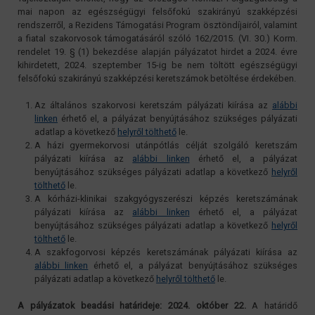
mai napon az egészségügyi felsőfokú szakirányú szakképzési
rendszerről, a Rezidens Támogatási Program ösztöndíjairól, valamint
a fiatal szakorvosok támogatásáról szóló 162/2015. (VI. 30.) Korm.
rendelet 19. § (1) bekezdése alapján pályázatot hirdet a 2024. évre
kihirdetett, 2024. szeptember 15-ig be nem töltött egészségügyi
felsőfokú szakirányú szakképzési keretszámok betöltése érdekében.
Az általános szakorvosi keretszám pályázati kiírása az
alábbi
linken
érhető el, a pályázat benyújtásához szükséges pályázati
adatlap a következő
helyről tölthető
le.
A házi gyermekorvosi utánpótlás célját szolgáló keretszám
pályázati kiírása az
alábbi linken
érhető el, a pályázat
benyújtásához szükséges pályázati adatlap a következő
helyről
tölthető
le.
A kórházi-klinikai szakgyógyszerészi képzés keretszámának
pályázati kiírása az
alábbi linken
érhető el, a pályázat
benyújtásához szükséges pályázati adatlap a következő
helyről
tölthető
le.
A szakfogorvosi képzés keretszámának pályázati kiírása az
alábbi linken
érhető el, a pályázat benyújtásához szükséges
pályázati adatlap a következő
helyről tölthető
le.
A pályázatok beadási határideje: 2024. október 22.
A határidő