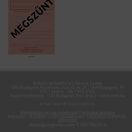
© National Healthcare Service Center
1085 Budapest, Horánszky utca 15. és 24. | 1444 Budapest, Pf.
270. | telefon: +36 1 919-0343
központi telephely: 1125 Budapest, Diós árok 3. | www.aeek.hu
Impresszum és jogi nyilatkozat
|
Technikai segítség
Adószám: 15324683-2-43 | Számlaszám: 10032000-01490576-
00000000
Hatósági engedély szám: E-000748/2014