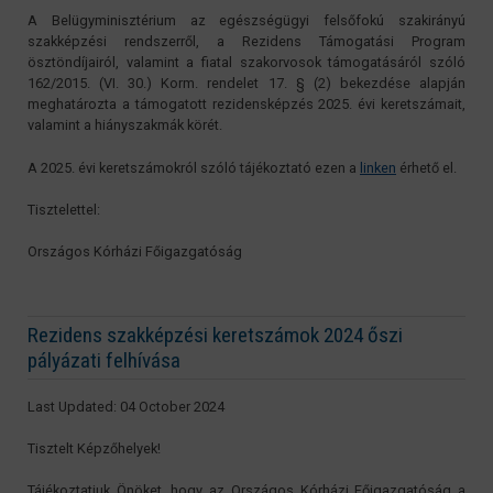
A Belügyminisztérium az egészségügyi felsőfokú szakirányú
szakképzési rendszerről, a Rezidens Támogatási Program
ösztöndíjairól, valamint a fiatal szakorvosok támogatásáról szóló
162/2015. (VI. 30.) Korm. rendelet 17. § (2) bekezdése alapján
meghatározta a támogatott rezidensképzés 2025. évi keretszámait,
valamint a hiányszakmák körét.
A 2025. évi keretszámokról szóló tájékoztató ezen a
linken
érhető el.
Tisztelettel:
Országos Kórházi Főigazgatóság
Rezidens szakképzési keretszámok 2024 őszi
pályázati felhívása
Last Updated: 04 October 2024
Tisztelt Képzőhelyek!
Tájékoztatjuk Önöket, hogy az Országos Kórházi Főigazgatóság a