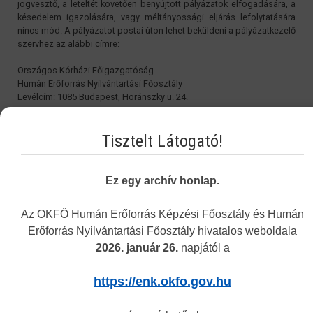
jogvesztő, a leteltét követően benyújtott pályázatok elfogadására, a
késedelem igazolására, vagy méltányossági eljárás lefolytatására
nincs mód. A pályázatot postai úton lehet beküldeni a pályázatkezelő
szervhez az alábbi címre:
Országos Kórházi Főigazgatóság
Humán Erőforrás Nyilvántartási Főosztály
Levélcím: 1085 Budapest, Horánszky u. 24.
A postai úton is megküldendő pályázati adatlapok esetében a
Tisztelt Látogató!
benyújtás határideje szempontjából a postára adás napja számít. A
pályázatokat elektronikus úton is kérjük megküldeni a
hrrezidens@okfo.gov.hu
email címre.
Ez egy archív honlap.
Tisztelettel:
Országos Kórházi Főigazgatóság
Az OKFŐ Humán Erőforrás Képzési Főosztály és Humán
Erőforrás Nyilvántartási Főosztály hivatalos weboldala
2026. január 26.
napjától a
Az egészségügyi felsőfokú szakirányú szakképzés
2023. évi keretszámainak átcsoportosítása
https://enk.okfo.gov.hu
Last Updated: 11 December 2023