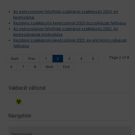
Az egészségügyi felsőfokú szakirányú szakképzés 2024. évi
keretszámai
Rezidens szakképzési keretszámok 2023 őszi pályázati felhívása
Az egészségügyi felsőfokú szakirányú szakképzés 2022. évi
keretszámainak módosítása
Rezidens szakképzési keretszámok 2023. évi első körös pályázati
felhívása
Page 2 of 8
Start
Prev
1
2
3
4
5
6
7
8
Next
End
Vakbarát változat
Navigation
Permit Finder