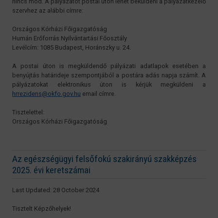
nincs mód. A pályázatot postai úton lehet beküldeni a pályázatkezelő
szervhez az alábbi címre:
Országos Kórházi Főigazgatóság
Humán Erőforrás Nyilvántartási Főosztály
Levélcím: 1085 Budapest, Horánszky u. 24.
A postai úton is megküldendő pályázati adatlapok esetében a
benyújtás határideje szempontjából a postára adás napja számít. A
pályázatokat elektronikus úton is kérjük megküldeni a
hrrezidens@okfo.gov.hu
email címre.
Tisztelettel:
Országos Kórházi Főigazgatóság
Az egészségügyi felsőfokú szakirányú szakképzés
2025. évi keretszámai
Last Updated: 28 October 2024
Tisztelt Képzőhelyek!