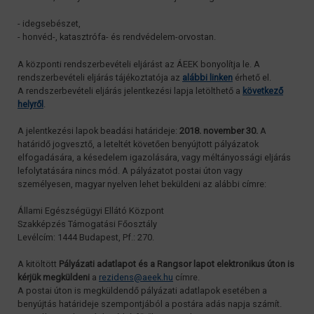
- idegsebészet,
- honvéd-, katasztrófa- és rendvédelem-orvostan.
A központi rendszerbevételi eljárást az ÁEEK bonyolítja le. A
rendszerbevételi eljárás tájékoztatója az
alábbi linken
érhető el.
A rendszerbevételi eljárás jelentkezési lapja letölthető a
következő
helyről
.
A jelentkezési lapok beadási határideje:
2018. november 30.
A
határidő jogvesztő, a leteltét követően benyújtott pályázatok
elfogadására, a késedelem igazolására, vagy méltányossági eljárás
lefolytatására nincs mód. A pályázatot postai úton vagy
személyesen, magyar nyelven lehet beküldeni az alábbi címre:
Állami Egészségügyi Ellátó Központ
Szakképzés Támogatási Főosztály
Levélcím: 1444 Budapest, Pf.: 270.
A kitöltött
Pályázati adatlapot és a Rangsor lapot elektronikus úton is
kérjük megküldeni
a
rezidens@aeek.hu
címre.
A postai úton is megküldendő pályázati adatlapok esetében a
benyújtás határideje szempontjából a postára adás napja számít.