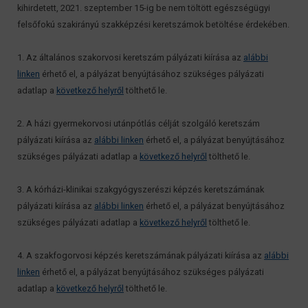
kihirdetett, 2021. szeptember 15-ig be nem töltött egészségügyi
felsőfokú szakirányú szakképzési keretszámok betöltése érdekében.
1. Az általános szakorvosi keretszám pályázati kiírása az
alábbi
linken
érhető el, a pályázat benyújtásához szükséges pályázati
adatlap a
következő helyről
tölthető le.
2. A házi gyermekorvosi utánpótlás célját szolgáló keretszám
pályázati kiírása az
alábbi linken
érhető el, a pályázat benyújtásához
szükséges pályázati adatlap a
következő helyről
tölthető le.
3. A kórházi-klinikai szakgyógyszerészi képzés keretszámának
pályázati kiírása az
alábbi linken
érhető el, a pályázat benyújtásához
szükséges pályázati adatlap a
következő helyről
tölthető le.
4. A szakfogorvosi képzés keretszámának pályázati kiírása az
alábbi
linken
érhető el, a pályázat benyújtásához szükséges pályázati
adatlap a
következő helyről
tölthető le.