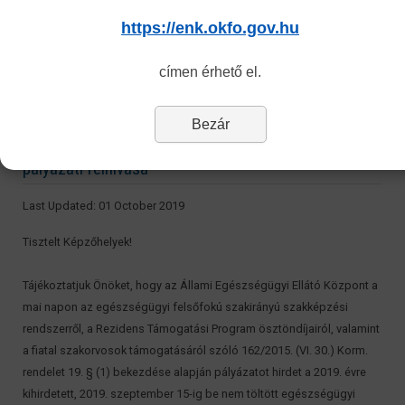
16.30-ig, pénteken 8.00-14.00-ig az ÁEEK Szakképzés Támogatási
https://enk.okfo.gov.hu
Főosztályán, 1085 Budapest, Horánszky u. 24., II. emelet 202-es iroda.
Tisztelettel:
címen érhető el.
Állami Egészségügyi Ellátó Központ
Bezár
Rezidens szakképzési keretszámok 2019 őszi
pályázati felhívása
Last Updated: 01 October 2019
Tisztelt Képzőhelyek!
Tájékoztatjuk Önöket, hogy az Állami Egészségügyi Ellátó Központ a
mai napon az egészségügyi felsőfokú szakirányú szakképzési
rendszerről, a Rezidens Támogatási Program ösztöndíjairól, valamint
a fiatal szakorvosok támogatásáról szóló 162/2015. (VI. 30.) Korm.
rendelet 19. § (1) bekezdése alapján pályázatot hirdet a 2019. évre
kihirdetett, 2019. szeptember 15-ig be nem töltött egészségügyi