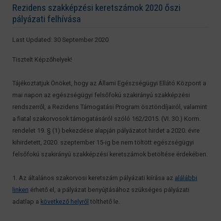
Rezidens szakképzési keretszámok 2020 őszi
pályázati felhívása
Last Updated: 30 September 2020
Tisztelt Képzőhelyek!
Tájékoztatjuk Önöket, hogy az Állami Egészségügyi Ellátó Központ a
mai napon az egészségügyi felsőfokú szakirányú szakképzési
rendszerről, a Rezidens Támogatási Program ösztöndíjairól, valamint
a fiatal szakorvosok támogatásáról szóló 162/2015. (VI. 30.) Korm.
rendelet 19. § (1) bekezdése alapján pályázatot hirdet a 2020. évre
kihirdetett, 2020. szeptember 15-ig be nem töltött egészségügyi
felsőfokú szakirányú szakképzési keretszámok betöltése érdekében.
1. Az általános szakorvosi keretszám pályázati kiírása az
alálábbi
linken
érhető el, a pályázat benyújtásához szükséges pályázati
adatlap a
következő helyről
tölthető le.