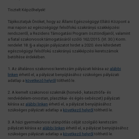
Tisztelt Képzőhelyek!
Tájékoztatjuk Önöket, hogy az Állami Egészségügyi Ellátó Központ a
mai napon az egészségügyi felsőfokú szakirányú szakképzési
rendszerről, a Rezidens Támogatási Program ösztöndíjairól, valamint
a fiatal szakorvosok támogatásáról szóló 162/2015. (VI. 30.) Korm.
rendelet 18. §-a alapján pályázatot hirdet a 2020. évre kihirdetett
egészségügyi felsőfokú szakirányú szakképzési keretszámok
betöltése érdekében.
1. Az általános szakorvosi keretszám pályázati kiírása az
alábbi
linken
érhető el, a pályázat benyújtásához szükséges pályázati
adatlap a
következő helyről
tölthető le.
2. A kiemelt szakorvosi szakmák (honvéd-, katasztrófa- és
rendvédelem-orvostan, plasztikai- és égés-sebészet) pályázati
kiírása az
alábbi linken
érhető el, a pályázat benyújtásához
szükséges pályázati adatlap a
következő helyről
tölthető le.
3. A házi gyermekorvosi utánpótlás célját szolgáló keretszám
pályázati kiírása az
alábbi linken
érhető el, a pályázat benyújtásához
szükséges pályázati adatlap a
következő helyről
tölthető le.