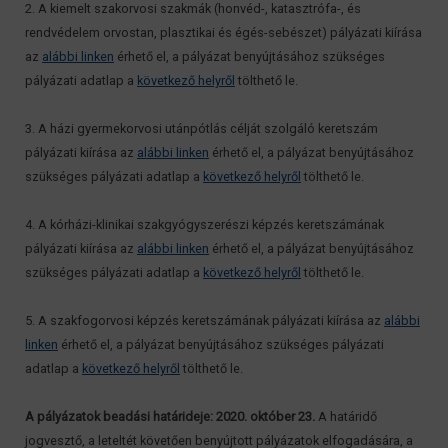
2. A kiemelt szakorvosi szakmák (honvéd-, katasztrófa-, és
rendvédelem orvostan, plasztikai és égés-sebészet) pályázati kiírása
az
alábbi linken
érhető el, a pályázat benyújtásához szükséges
pályázati adatlap a
következő helyről
tölthető le.
3. A házi gyermekorvosi utánpótlás célját szolgáló keretszám
pályázati kiírása az
alábbi linken
érhető el, a pályázat benyújtásához
szükséges pályázati adatlap a
következő helyről
tölthető le.
4. A kórházi-klinikai szakgyógyszerészi képzés keretszámának
pályázati kiírása az
alábbi linken
érhető el, a pályázat benyújtásához
szükséges pályázati adatlap a
következő helyről
tölthető le.
5. A szakfogorvosi képzés keretszámának pályázati kiírása az
alábbi
linken
érhető el, a pályázat benyújtásához szükséges pályázati
adatlap a
következő helyről
tölthető le.
A pályázatok beadási határideje: 2020. október 23.
A határidő
jogvesztő, a leteltét követően benyújtott pályázatok elfogadására, a