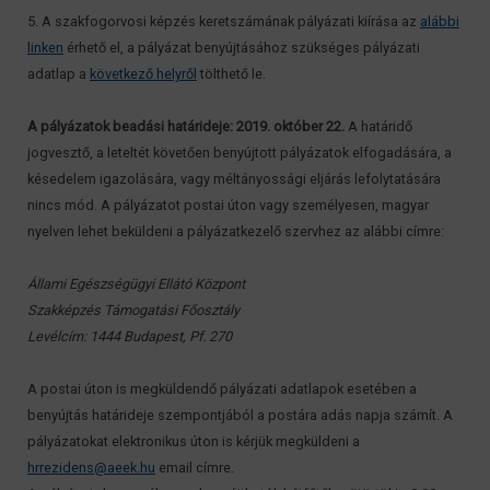
5. A szakfogorvosi képzés keretszámának pályázati kiírása az
alábbi
linken
érhető el, a pályázat benyújtásához szükséges pályázati
adatlap a
következő helyről
tölthető le.
A pályázatok beadási határideje: 2019. október 22.
A határidő
jogvesztő, a leteltét követően benyújtott pályázatok elfogadására, a
késedelem igazolására, vagy méltányossági eljárás lefolytatására
nincs mód. A pályázatot postai úton vagy személyesen, magyar
nyelven lehet beküldeni a pályázatkezelő szervhez az alábbi címre:
Állami Egészségügyi Ellátó Központ
Szakképzés Támogatási Főosztály
Levélcím: 1444 Budapest, Pf. 270
A postai úton is megküldendő pályázati adatlapok esetében a
benyújtás határideje szempontjából a postára adás napja számít. A
pályázatokat elektronikus úton is kérjük megküldeni a
hrrezidens@aeek.hu
email címre.