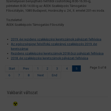
Személyesen benyújtható hétfőtől csütörtökig 8.00-16.30-ig,
pénteken 8.00-14.00-ig az ÁEEK Szakképzés Támogatási
Főosztályán, 1085 Budapest, Horánszky u. 24., II. emelet 201-es iroda.
Tisztelettel:
ÁEEK Szakképzés Támogatási Főosztály
2019. évi rezidens szakképzési keretszámok pályázati felhívása
Az egészségügyi felsőfokú szakirányú szakképzés 2019. évi
keretszámai
Rezidens szakképzési keretszámok 2018 őszi pályázati felhívása
2018. évi szakképzési keretszámok pályázati felhívása
Page 5 of 8
Start
Prev
1
2
3
4
5
6
7
8
Next
End
Vakbarát változat