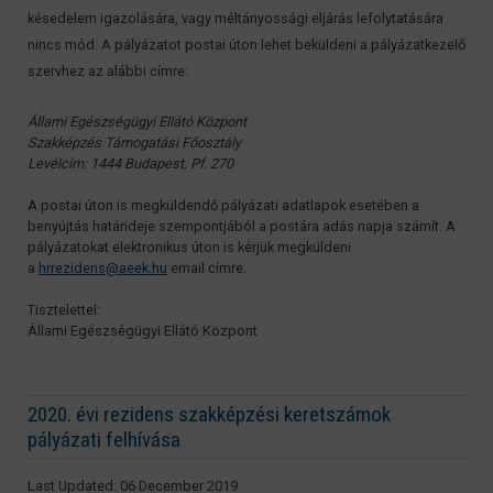
késedelem igazolására, vagy méltányossági eljárás lefolytatására
nincs mód. A pályázatot postai úton lehet beküldeni a pályázatkezelő
szervhez az alábbi címre:
Állami Egészségügyi Ellátó Központ
Szakképzés Támogatási Főosztály
Levélcím: 1444 Budapest, Pf. 270
A postai úton is megküldendő pályázati adatlapok esetében a
benyújtás határideje szempontjából a postára adás napja számít. A
pályázatokat elektronikus úton is kérjük megküldeni
a
hrrezidens@aeek.hu
email címre.
Tisztelettel:
Állami Egészségügyi Ellátó Központ
2020. évi rezidens szakképzési keretszámok
pályázati felhívása
Last Updated: 06 December 2019