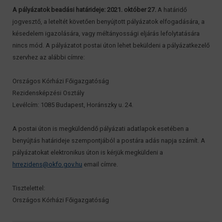
A pályázatok beadási határideje: 2021. október 27.
A határidő
jogvesztő, a leteltét követően benyújtott pályázatok elfogadására, a
késedelem igazolására, vagy méltányossági eljárás lefolytatására
nincs mód. A pályázatot postai úton lehet beküldeni a pályázatkezelő
szervhez az alábbi címre:
Országos Kórházi Főigazgatóság
Rezidensképzési Osztály
Levélcím: 1085 Budapest, Horánszky u. 24.
A postai úton is megküldendő pályázati adatlapok esetében a
benyújtás határideje szempontjából a postára adás napja számít. A
pályázatokat elektronikus úton is kérjük megküldeni a
hrrezidens@okfo.gov.hu
email címre.
Tisztelettel:
Országos Kórházi Főigazgatóság