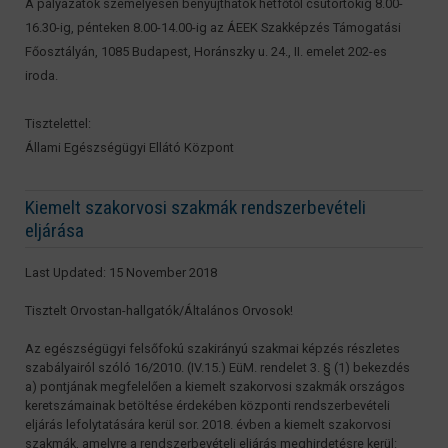
A pályázatok személyesen benyújthatók hétfőtől csütörtökig 8.00-
16.30-ig, pénteken 8.00-14.00-ig az ÁEEK Szakképzés Támogatási
Főosztályán, 1085 Budapest, Horánszky u. 24., II. emelet 202-es
iroda.
Tisztelettel:
Állami Egészségügyi Ellátó Központ
Kiemelt szakorvosi szakmák rendszerbevételi
eljárása
Last Updated: 15 November 2018
Tisztelt Orvostan-hallgatók/Általános Orvosok!
Az egészségügyi felsőfokú szakirányú szakmai képzés részletes
szabályairól szóló 16/2010. (IV.15.) EüM. rendelet 3. § (1) bekezdés
a) pontjának megfelelően a kiemelt szakorvosi szakmák országos
keretszámainak betöltése érdekében központi rendszerbevételi
eljárás lefolytatására kerül sor. 2018. évben a kiemelt szakorvosi
szakmák, amelyre a rendszerbevételi eljárás meghirdetésre kerül: