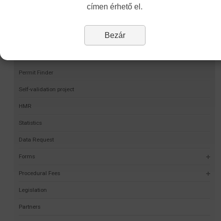
címen érhető el.
Bezár
Navigation
Permit Finder
Self-validation project
HMR
Statistics
Data Request
Forms
Procedural Fees
Legislation
Partners