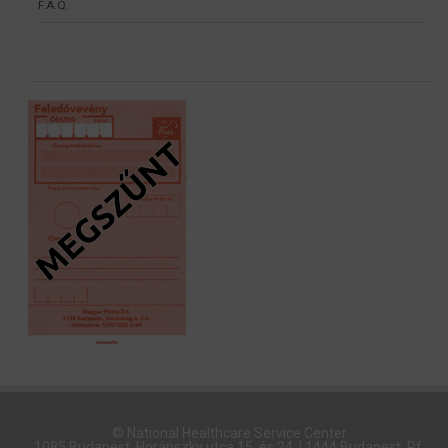
F.A.Q.
© National Healthcare Service Center
1085 Budapest, Horánszky utca 15. és 24. | 1444 Budapest, Pf.