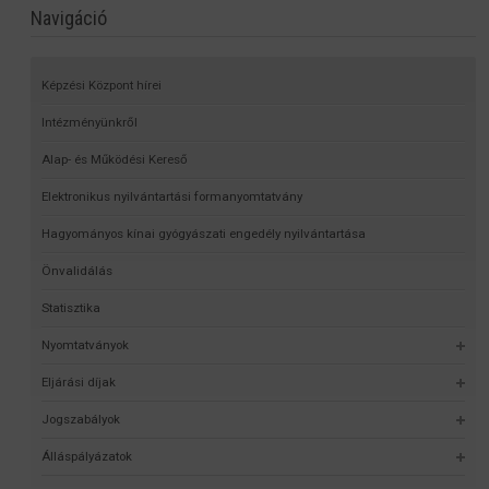
Navigáció
Képzési Központ hírei
Intézményünkről
Alap- és Működési Kereső
Elektronikus nyilvántartási formanyomtatvány
Hagyományos kínai gyógyászati engedély nyilvántartása
Önvalidálás
Statisztika
Nyomtatványok
Eljárási díjak
Jogszabályok
Álláspályázatok