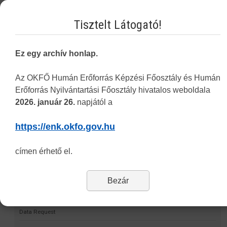
itt
)
Tisztelt Látogató!
-
Pontigazolás
(csak abban az esetben, ha az Ügyfél 8 évnél régebbi
szakképesítése felvételét kéri a működési nyilvántartásba).
Ez egy archív honlap.
Vakbarát változat
Az OKFŐ Humán Erőforrás Képzési Főosztály és Humán
Erőforrás Nyilvántartási Főosztály hivatalos weboldala
2026. január 26.
napjától a
Navigation
https://enk.okfo.gov.hu
Permit Finder
címen érhető el.
Self-validation project
HMR
Bezár
Statistics
Data Request