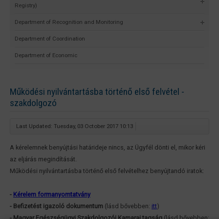
Registry)
Department of Recognition and Monitoring
Department of Coordination
Department of Economic
Működési nyilvántartásba történő első felvétel -
szakdolgozó
Last Updated: Tuesday, 03 October 2017 10:13
A kérelemnek benyújtási határideje nincs, az Ügyfél dönti el, mikor kéri
az eljárás megindítását.
Működési nyilvántartásba történő első felvételhez benyújtandó iratok:
-
Kérelem formanyomtatvány
- Befizetést igazoló dokumentum
(lásd bővebben:
itt
)
- Magyar Egészségügyi Szakdolgozói Kamarai tagság
(lásd bővebben: