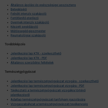
Általános ápolási és egészségügyi asszisztens
Betegkísérő
Felnőtt intenzív szakápoló
Fertőtlenítő-sterilező
Gyermek intenzív szakápoló
Képzett segédápoló
Műtőssegéd-gipszmester
Reumatológiai szakápoló
Továbbképzés
Jelentkezési lap KTK - szerkeszthető
Jelentkezési lap KTK - PDF
Általános szerződési feltételek
Természetgyógyászat
Jelentkezési lap természetgyógyászat vizsgára - szerkeszthető
Jelentkezési lap természetgyógyászat vizsgára - PDF
Tájékoztató a természetgyógyászati vizsgákra történő
jelentkezésről
Adatlap természetgyógyászati tanfolyam igazolására
Vizsgaszabályzat a természetgyógyászati tevékenység