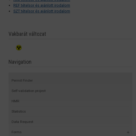
REF tételsor és ajánlott irodalom
SZT tételsor és ajánlott irodalom
Vakbarát változat
Navigation
Permit Finder
Self-validation project
HMR
Statistics
Data Request
Forms