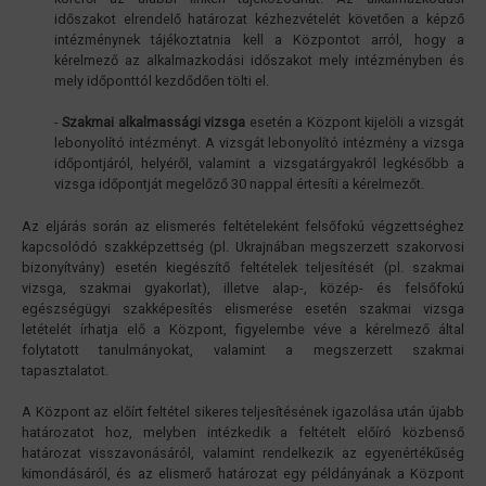
időszakot elrendelő határozat kézhezvételét követően a képző
intézménynek tájékoztatnia kell a Központot arról, hogy a
kérelmező az alkalmazkodási időszakot mely intézményben és
mely időponttól kezdődően tölti el.
-
Szakmai alkalmassági vizsga
esetén a Központ kijelöli a vizsgát
lebonyolító intézményt. A vizsgát lebonyolító intézmény a vizsga
időpontjáról, helyéről, valamint a vizsgatárgyakról legkésőbb a
vizsga időpontját megelőző 30 nappal értesíti a kérelmezőt.
Az eljárás során az elismerés feltételeként felsőfokú végzettséghez
kapcsolódó szakképzettség (pl. Ukrajnában megszerzett szakorvosi
bizonyítvány) esetén kiegészítő feltételek teljesítését (pl. szakmai
vizsga, szakmai gyakorlat), illetve alap-, közép- és felsőfokú
egészségügyi szakképesítés elismerése esetén szakmai vizsga
letételét írhatja elő a Központ, figyelembe véve a kérelmező által
folytatott tanulmányokat, valamint a megszerzett szakmai
tapasztalatot.
A Központ az előírt feltétel sikeres teljesítésének igazolása után újabb
határozatot hoz, melyben intézkedik a feltételt előíró közbenső
határozat visszavonásáról, valamint rendelkezik az egyenértékűség
kimondásáról, és az elismerő határozat egy példányának a Központ