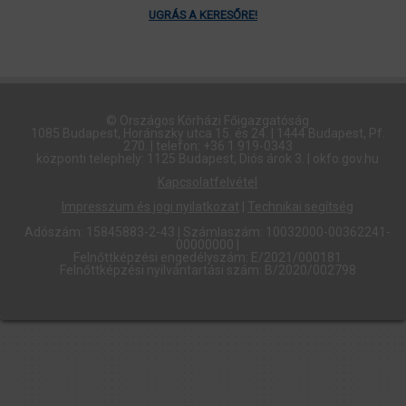
UGRÁS A KERESŐRE!
© Országos Kórházi Főigazgatóság​
1085 Budapest, Horánszky utca 15. és 24. | 1444 Budapest, Pf.
270. | telefon: +36 1 919-0343
központi telephely: 1125 Budapest, Diós árok 3. | okfo.gov.hu
Kapcsolatfelvétel
Impresszum és jogi nyilatkozat
|
Technikai segítség
Adószám: 15845883-2-43 | Számlaszám: 10032000-00362241-
00000000 |
Felnőttképzési engedélyszám: E/2021/000181
Felnőttképzési nyilvántartási szám: B/2020/002798