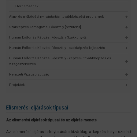
Elérhetőségek
Alap- és működési nyilvántartás, továbbképzési programok
Szakképzés Támogatási Főosztály [rezidens]
Humán Erőforrás Képzési Főosztály Szakkönyvtár
Humán Erőforrás Képzési Főosztály - szakképzés fejlesztés
Humán Erőforrás Képzési Főosztály - képzés-, továbbképzés és
vizsgaszervezés
Nemzeti Vizsgabizottság
Projektek
Elismerési eljárások típusai
Az elismerési eljárások típusai és az eljárás menete
Az elismerési eljárás lefolytatására kizárólag a képzés helye szerinti