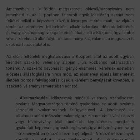
Amennyiben a külföldön megszerzett oklevél/bizonyítvány nem
ismerhető el az 1. pontban felsorolt egyik lehetőség szerint sem
feltétel nélkül a képzések közötti lényeges eltérés miatt, az eljárás
során az elismerés feltételeként alkalmazkodási időszak letöltését
és/vagy alkalmassági vizsga letételét írhatja elő a Központ, figyelembe
véve a kérelmező által folytatott tanulmányokat, valamint a megszerzett
szakmai tapasztalatot is.
Az előírt feltételek meghatározása a Központ által az adott ügyben
kirendelt szakértői vélemény alapján , ún. közbenső határozatban
történik. A szakértő bevonását igénylő elismerési kérelmek esetében
előzetes állásfoglalásra nincs mód, az elismerési eljárás kimenetelét
illetően pontos felvilágosítás csak a kérelem benyújtását követően, a
szakértői vélemény ismeretében adható.
-
Alkalmazkodási időszaknak
minősül valamely szabályozott
szakma Magyarországon történő gyakorlása az adott szakma
képesített szakemberének felügyeletével. A kérelmező az
alkalmazkodási időszakot valamely, az elismertetni kívánt oklevél
vagy bizonyítvány által tanúsított képesítésnek megfelelő
gyakorlati képzésre jogosult egészségügyi intézményben vagy
intézményekben (képző intézmény) teljesíti. A képző intézmények
köréről az alábbi linken tájékozódhat. Az alkalmazkodási