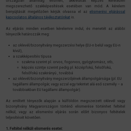
országban államilag elismert, akkreditált képzés keretében
megszerezhető szakképesítések esetében van mód. A kérelem
benyújtását megelőzően kérjük olvassa el az
elismerési eljárással
kapcsolatos általános tájékoztatónkat
is.
Az eljárás minden esetben kérelemre indul, és menetét az alábbi
tényezők határozzák meg:
az oklevél/bizonyítvány megszerzési helye (EU-n belül vagy EU-n
kívül),
a szakképesítés típusa
szakma szerint pl. orvos, fogorvos, gyógytornász, stb,
képzés szintje szerint pedig pl. középfokú, felsőfokú,
felsőfokú szakirányú , továbbá
az oklevél/bizonyítvány megszerzőjének állampolgársága (pl. EU
tagállami állampolgár, vagy azzal egy tekintet alá eső személy – a
továbbiakban EU tagállami állampolgár).
Az említett tényezők alapján a külföldön megszerzett oklevél vagy
bizonyítvány Magyarországon történő elismerése történhet feltétel
nélkül, vagy az elismerési eljárás során előírt bizonyos feltételek
teljesítését követően.
1. Feltétel nélküli elismerés esetei: