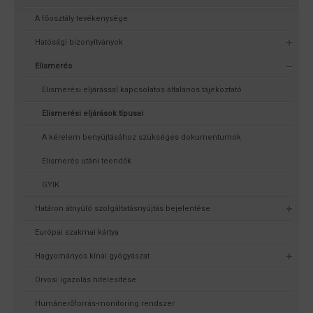
A főosztály tevékenysége
Hatósági bizonyítványok
Elismerés
Elismerési eljárással kapcsolatos általános tájékoztató
Elismerési eljárások típusai
A kérelem benyújtásához szükséges dokumentumok
Elismerés utáni teendők
GYIK
Határon átnyúló szolgáltatásnyújtás bejelentése
Európai szakmai kártya
Hagyományos kínai gyógyászat
Orvosi igazolás hitelesítése
Humánerőforrás-monitoring rendszer