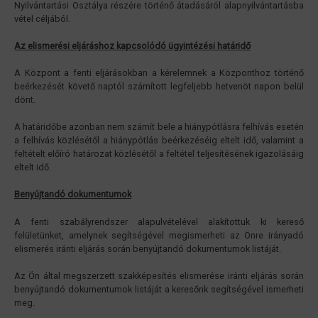
Nyilvántartási Osztálya részére történő átadásáról alapnyilvántartásba
vétel céljából.
Az elismerési eljáráshoz kapcsolódó ügyintézési határidő
A Központ a fenti eljárásokban a kérelemnek a Központhoz történő
beérkezését követő naptól számított legfeljebb hetvenöt napon belül
dönt.
A határidőbe azonban nem számít bele a hiánypótlásra felhívás esetén
a felhívás közlésétől a hiánypótlás beérkezéséig eltelt idő, valamint a
feltételt előíró határozat közlésétől a feltétel teljesítésének igazolásáig
eltelt idő.
Benyújtandó dokumentumok
A fenti szabályrendszer alapulvételével alakítottuk ki kereső
felületünket, amelynek segítségével megismerheti az Önre irányadó
elismerés iránti eljárás során benyújtandó dokumentumok listáját.
Az Ön által megszerzett szakképesítés elismerése iránti eljárás során
benyújtandó dokumentumok listáját a keresőnk segítségével ismerheti
meg.