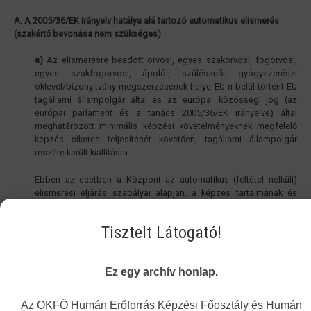
A. A 2005/36/EK Irányelv hatálya alá tartozó automatikus elismerés
(szakértő bevonása nem szükséges)
a)
Az elismerésre beadott orvosi, egyes szakorvosi, fogorvosi,
egyes szakfogorvosi, ápolói, szülésznői, gyógyszerészi
oklevél/bizonyítvány megszerzésének helye EU-n belül történt EU
tagállami állampolgár által és az európai közösségi jog (az
európai parlament és a tanács 2005/36/EK irányelve) által
meghatározott minimális képzési követelményeknek megfelelő
képzés sikeres teljesítését követően, tagállami állampolgár
részére került kiállításra.
Ebben az esetben a Központ az automatikus (feltétel nélküli)
elismerési eljárás szabályai alapján, a képzés tartalmának és
időtartamának vizsgálata nélkül, egyszerűsített eljárásban dönt az
egyenértékűségről.
Tisztelt Látogató!
b)
Az EU-n belül EU tagállami állampolgár által megszerzett és a
2005/36/EK irányelvben megnevezett orvosi, szakorvosi,
Ez egy archív honlap.
fogorvosi, szakfogorvosi, ápolói, szülésznői, gyógyszerészi
oklevél is feltétel nélkül ismerhető el abban az esetben is, ha
ugyan a képzés nem felel meg az előző pont szerinti, automatikus
Az OKFŐ Humán Erőforrás Képzési Főosztály és Humán