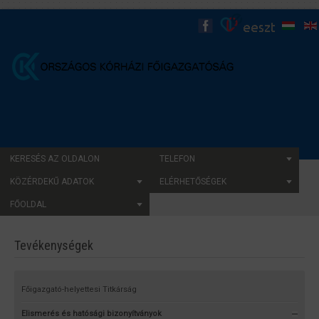
KERESÉS AZ OLDALON
TELEFON
KÖZÉRDEKŰ ADATOK
ELÉRHETŐSÉGEK
FŐOLDAL
Tevékenységek
Főigazgató-helyettesi Titkárság
Elismerés és hatósági bizonyítványok