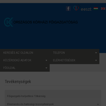
KERESÉS AZ OLDALON
TELEFON
KÖZÉRDEKŰ ADATOK
ELÉRHETŐSÉGEK
FŐOLDAL
Tevékenységek
Főigazgató-helyettesi Titkárság
Elismerés és hatósági bizonyítványok