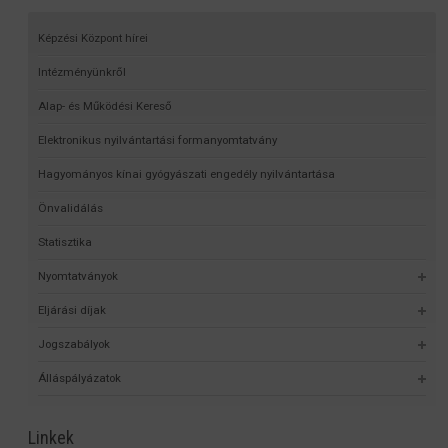
Képzési Központ hírei
Intézményünkről
Alap- és Működési Kereső
Elektronikus nyilvántartási formanyomtatvány
Hagyományos kínai gyógyászati engedély nyilvántartása
Önvalidálás
Statisztika
Nyomtatványok
Eljárási díjak
Jogszabályok
Álláspályázatok
Linkek