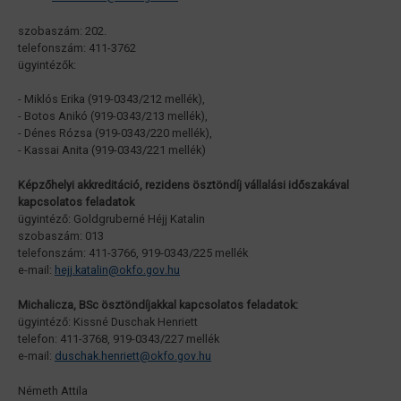
szobaszám: 202.
telefonszám: 411-3762
ügyintézők:
- Miklós Erika (919-0343/212 mellék),
- Botos Anikó (919-0343/213 mellék),
- Dénes Rózsa (919-0343/220 mellék),
- Kassai Anita (919-0343/221 mellék)
Képzőhelyi akkreditáció, rezidens ösztöndíj vállalási időszakával
kapcsolatos feladatok
ügyintéző: Goldgruberné Héjj Katalin
szobaszám: 013
telefonszám: 411-3766, 919-0343/225 mellék
e-mail:
hejj.katalin@
.hu
okfo.gov
Michalicza, BSc ösztöndíjakkal kapcsolatos feladatok:
ügyintéző: Kissné Duschak Henriett
telefon: 411-3768, 919-0343/227 mellék
e-mail:
duschak.henriett@
.hu
okfo.gov
Németh Attila