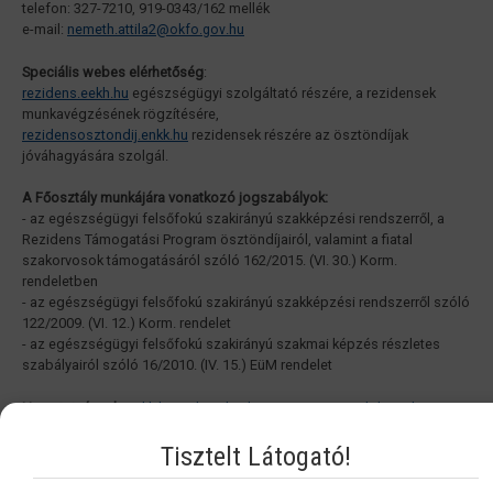
telefon: 327-7210, 919-0343/162 mellék
e-mail:
nemeth.attila2@
.hu
okfo.gov
Speciális webes elérhetőség
:
rezidens.eekh.hu
egészségügyi szolgáltató részére, a rezidensek
munkavégzésének rögzítésére,
rezidensosztondij.enkk.hu
rezidensek részére az ösztöndíjak
jóváhagyására szolgál.
A Főosztály munkájára vonatkozó jogszabályok:
- az egészségügyi felsőfokú szakirányú szakképzési rendszerről, a
Rezidens Támogatási Program ösztöndíjairól, valamint a fiatal
szakorvosok támogatásáról szóló 162/2015. (VI. 30.) Korm.
rendeletben
- az egészségügyi felsőfokú szakirányú szakképzési rendszerről szóló
122/2009. (VI. 12.) Korm. rendelet
- az egészségügyi felsőfokú szakirányú szakmai képzés részletes
szabályairól szóló 16/2010. (IV. 15.) EüM rendelet
Nyomtatványok
:
enkk.hu/index.php/hun/nyomtatvanyok/koordinacios-
foosztaly
Tisztelt Látogató!