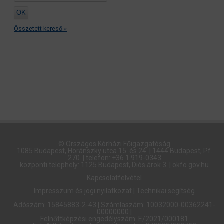
Összetett kereső »
© Országos Kórházi Főigazgatóság​
1085 Budapest, Horánszky utca 15. és 24. | 1444 Budapest, Pf.
270. | telefon: +36 1 919-0343
központi telephely: 1125 Budapest, Diós árok 3. | okfo.gov.hu
Kapcsolatfelvétel
Impresszum és jogi nyilatkozat
|
Technikai segítség
Adószám: 15845883-2-43 | Számlaszám: 10032000-00362241-
00000000 |
Felnőttképzési engedélyszám: E/2021/000181