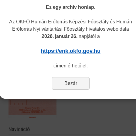
Vakbarát változat
Ez egy archív honlap.
Az OKFŐ Humán Erőforrás Képzési Főosztály és Humán
Erőforrás Nyilvántartási Főosztály hivatalos weboldala
2026. január 26.
napjától a
https://enk.okfo.gov.hu
címen érhető el.
Bezár
Navigáció