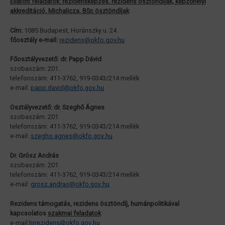
Ellátott feladatok: rezidensképzés, rezidens ösztöndíjak, képzőhelyi
akkreditáció, Michalicza, BSc ösztöndíjak
Cím:
1085 Budapest, Horánszky u. 24.
főosztály e-mail:
rezidens@okfo.gov.hu
Főosztályvezető: dr. Papp Dávid
szobaszám: 201.
telefonszám: 411-3762, 919-0343/214 mellék
e-mail:
papp.david@
.hu
okfo.gov
Osztályvezető: dr. Szeghő Ágnes
szobaszám: 201
telefonszám: 411-3762, 919-0343/214 mellék
e-mail:
szegho.agnes@
.hu
okfo.gov
Dr. Grósz András
szobaszám: 201
telefonszám: 411-3762, 919-0343/214 mellék
e-mail:
grosz.andras@
.hu
okfo.gov
Rezidens támogatás, rezidens ösztöndíj, humánpolitikával
kapcsolatos
szakmai feladatok
e-mail:
hrrezidens@
.hu
okfo.gov