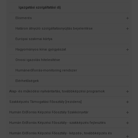
Igazgatási szolgáltatási díj
Elismerés
Határon átnyúló szolgáltatásnyújtás bejelentése
Európai szakmai kártya
Hagyományos kínai gyógyászat
Orvosi igazolás hitelesítése
Humánerőforrás-monitoring rendszer
Elérhetőségek
Alap- és működési nyilvántartás, továbbképzési programok
Szakképzés Támogatási Főosztály [rezidens]
Humán Erőforrás Képzési Főosztály Szakkönyvtár
Humán Erőforrás Képzési Főosztály - szakképzés fejlesztés
Humán Erőforrás Képzési Főosztály - képzés-, továbbképzés és