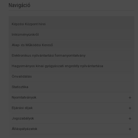
Navigáció
Képzési Központ hírei
Intézményünkről
Alap- és Működési Kereső
Elektronikus nyilvántartási formanyomtatvány
Hagyományos kínai gyógyászati engedély nyilvántartása
Önvalidálás
Statisztika
Nyomtatványok
Eljárási díjak
Jogszabályok
Álláspályázatok