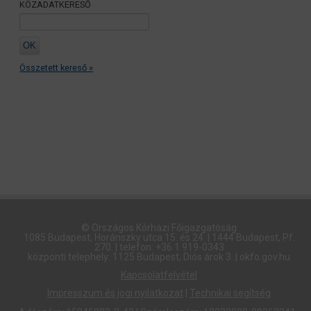
KÖZADATKERESŐ
Összetett kereső »
© Országos Kórházi Főigazgatóság​
1085 Budapest, Horánszky utca 15. és 24. | 1444 Budapest, Pf.
270. | telefon: +36 1 919-0343
központi telephely: 1125 Budapest, Diós árok 3. | okfo.gov.hu
Kapcsolatfelvétel
Impresszum és jogi nyilatkozat
|
Technikai segítség