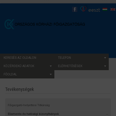
KERESÉS AZ OLDALON
TELEFON
KÖZÉRDEKŰ ADATOK
ELÉRHETŐSÉGEK
FŐOLDAL
Tevékenységek
Főigazgató-helyettesi Titkárság
Elismerés és hatósági bizonyítványok