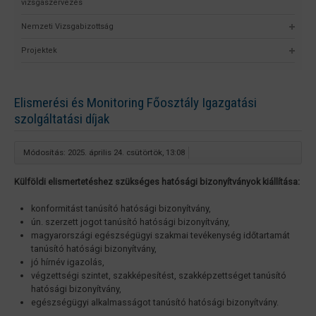
vizsgaszervezés
Nemzeti Vizsgabizottság
Projektek
Elismerési és Monitoring Főosztály Igazgatási
szolgáltatási díjak
Módosítás: 2025. április 24. csütörtök, 13:08
Külföldi elismertetéshez szükséges hatósági bizonyítványok kiállítása:
konformitást tanúsító hatósági bizonyítvány,
ún. szerzett jogot tanúsító hatósági bizonyítvány,
magyarországi egészségügyi szakmai tevékenység időtartamát
tanúsító hatósági bizonyítvány,
jó hírnév igazolás,
végzettségi szintet, szakképesítést, szakképzettséget tanúsító
hatósági bizonyítvány,
egészségügyi alkalmasságot tanúsító hatósági bizonyítvány.