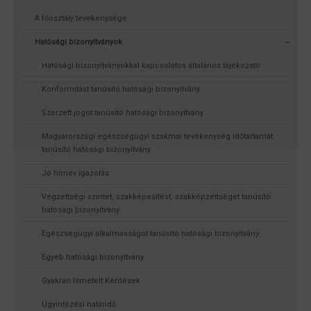
A főosztály tevékenysége
Hatósági bizonyítványok
Hatósági bizonyítványokkal kapcsolatos általános tájékozató
Konformitást tanúsító hatósági bizonyítvány
Szerzett jogot tanúsító hatósági bizonyítvány
Magyarországi egészségügyi szakmai tevékenység időtartamát
tanúsító hatósági bizonyítvány
Jó hírnév igazolás
Végzettségi szintet, szakképesítést, szakképzettséget tanúsító
hatósági bizonyítvány
Egészségügyi alkalmasságot tanúsító hatósági bizonyítvány
Egyéb hatósági bizonyítvány
Gyakran Ismételt Kérdések
Ügyintézési határidő