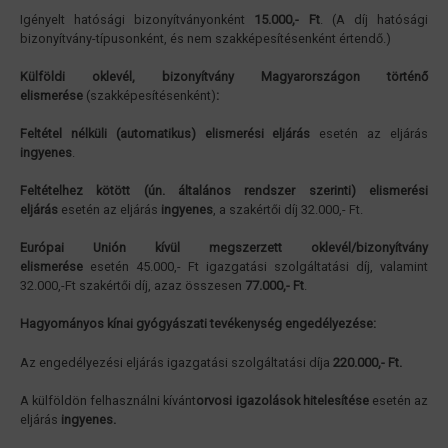
Igényelt hatósági bizonyítványonként
15.000,- Ft
. (A díj hatósági
bizonyítvány-típusonként, és nem szakképesítésenként értendő.)
Külföldi oklevél, bizonyítvány Magyarországon történő
elismerése
(szakképesítésenként)
:
Feltétel nélküli (automatikus) elismerési eljárás
esetén az eljárás
ingyenes
.
Feltételhez kötött (ún. általános rendszer szerinti) elismerési
eljárás
esetén az eljárás
ingyenes
, a szakértői díj 32.000,- Ft.
Európai Unión kívül megszerzett oklevél/bizonyítvány
elismerése
esetén 45.000,- Ft igazgatási szolgáltatási díj, valamint
32.000,-Ft szakértői díj, azaz összesen
77.000,- Ft
.
Hagyományos kínai gyógyászati tevékenység engedélyezése:
Az engedélyezési eljárás igazgatási szolgáltatási díja
220.000,- Ft.
A külföldön felhasználni kívánt
orvosi igazolások hitelesítése
esetén az
eljárás
ingyenes.