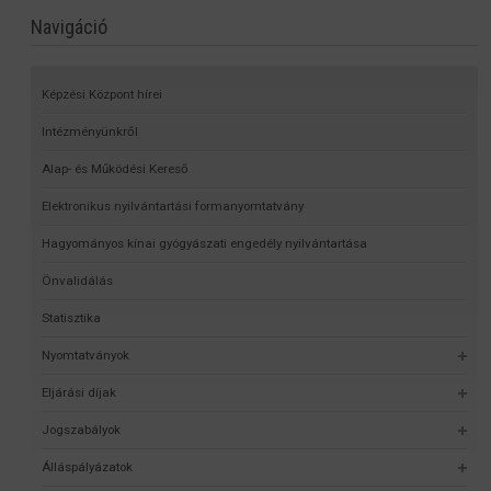
Navigáció
Képzési Központ hírei
Intézményünkről
Alap- és Működési Kereső
Elektronikus nyilvántartási formanyomtatvány
Hagyományos kínai gyógyászati engedély nyilvántartása
Önvalidálás
Statisztika
Nyomtatványok
Eljárási díjak
Jogszabályok
Álláspályázatok