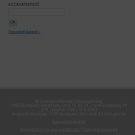
KÖZADATKERESŐ
Összetett kereső »
© Országos Kórházi Főigazgatóság​
1085 Budapest, Horánszky utca 15. és 24. | 1444 Budapest, Pf.
270. | telefon: +36 1 919-0343
központi telephely: 1125 Budapest, Diós árok 3. | okfo.gov.hu
Kapcsolatfelvétel
Impresszum és jogi nyilatkozat
|
Technikai segítség