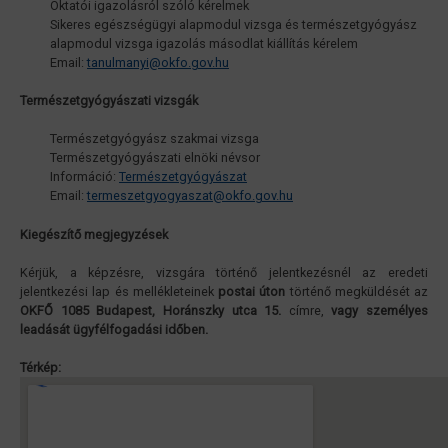
Oktatói igazolásról szóló kérelmek
Sikeres egészségügyi alapmodul vizsga és természetgyógyász
alapmodul vizsga igazolás másodlat kiállítás kérelem
Email:
tanulmanyi@okfo.gov.hu
Természetgyógyászati vizsgák
Természetgyógyász szakmai vizsga
Természetgyógyászati elnöki névsor
Információ:
Természetgyógyászat
Email:
termeszetgyogyaszat@okfo.gov.hu
Kiegészítő megjegyzések
Kérjük, a képzésre, vizsgára történő jelentkezésnél az eredeti
jelentkezési lap és mellékleteinek
postai úton
történő megküldését az
OKFŐ 1085 Budapest, Horánszky utca 15.
címre,
vagy személyes
leadását ügyfélfogadási időben.
Térkép: