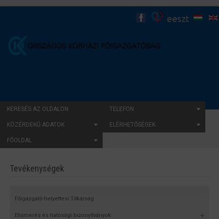
KERESÉS AZ OLDALON
TELEFON
KÖZÉRDEKŰ ADATOK
ELÉRHETŐSÉGEK
FŐOLDAL
Tevékenységek
Főigazgató-helyettesi Titkárság
Elismerés és hatósági bizonyítványok