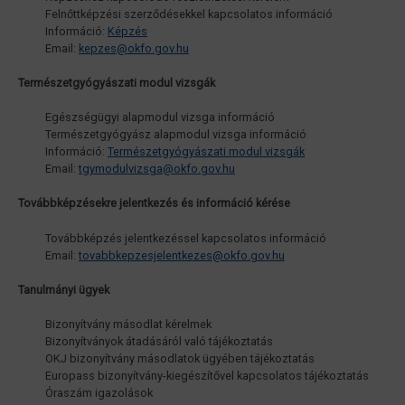
Felnőttképzési szerződésekkel kapcsolatos információ
Információ:
Képzés
Email:
kepzes@okfo.gov.hu
Természetgyógyászati modul vizsgák
Egészségügyi alapmodul vizsga információ
Természetgyógyász alapmodul vizsga információ
Információ:
Természetgyógyászati modul vizsgák
Email:
tgymodulvizsga@okfo.gov.hu
Továbbképzésekre jelentkezés és információ kérése
Továbbképzés jelentkezéssel kapcsolatos információ
Email:
tovabbkepzesjelentkezes@okfo.gov.hu
Tanulmányi ügyek
Bizonyítvány másodlat kérelmek
Bizonyítványok átadásáról való tájékoztatás
OKJ bizonyítvány másodlatok ügyében tájékoztatás
Europass bizonyítvány-kiegészítővel kapcsolatos tájékoztatás
Óraszám igazolások