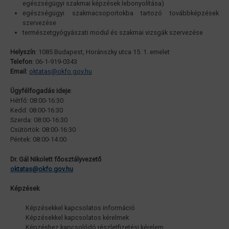
egészségügyi szakmai képzések lebonyolítása)
egészségügyi szakmacsoportokba tartozó továbbképzések
szervezése
természetgyógyászati modul és szakmai vizsgák szervezése
Helyszín
: 1085 Budapest, Horánszky utca 15. 1. emelet
Telefon
: 06-1-919-0343
Email
:
oktatas@okfo.gov.hu
Ügyfélfogadás ideje
:
Hétfő: 08:00-16:30
Kedd: 08:00-16:30
Szerda: 08:00-16:30
Csütörtök: 08:00-16:30
Péntek: 08:00-14:00
Dr. Gál Nikolett főosztályvezető
oktatas@okfo.gov.hu
Képzések
Képzésekkel kapcsolatos információ
Képzésekkel kapcsolatos kérelmek
Képzéshez kapcsolódó részletfizetési kérelem