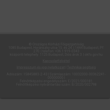
© Országos Kórházi Főigazgatóság​
1085 Budapest, Horánszky utca 15. és 24. | 1444 Budapest, Pf.
270. | telefon: +36 1 919-0343
központi telephely: 1125 Budapest, Diós árok 3. | okfo.gov.hu
Kapcsolatfelvétel
Impresszum és jogi nyilatkozat
|
Technikai segítség
Adószám: 15845883-2-43 | Számlaszám: 10032000-00362241-
00000000 |
Felnőttképzési engedélyszám: E/2021/000181
Felnőttképzési nyilvántartási szám: B/2020/002798