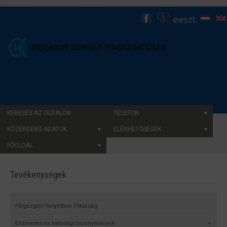
KERESÉS AZ OLDALON
TELEFON
KÖZÉRDEKŰ ADATOK
ELÉRHETŐSÉGEK
FŐOLDAL
Tevékenységek
Főigazgató-helyettesi Titkárság
Elismerés és hatósági bizonyítványok