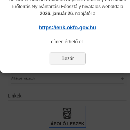
Erőforrás Nyilvántartási Főosztály hivatalos weboldala
Elektronikus nyilvántartási formanyomtatvány
2026. január 26.
napjától a
Hagyományos kínai gyógyászati engedély nyilvántartása
https://enk.okfo.gov.hu
Önvalidálás
Statisztika
címen érhető el.
Nyomtatványok
Bezár
Eljárási díjak
Jogszabályok
Álláspályázatok
Linkek