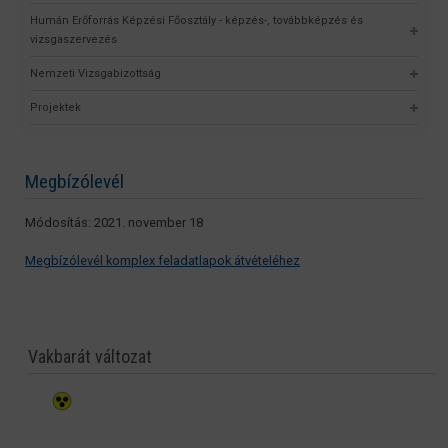
Humán Erőforrás Képzési Főosztály - képzés-, továbbképzés és
vizsgaszervezés
Nemzeti Vizsgabizottság
Projektek
Megbízólevél
Módosítás: 2021. november 18
Megbízólevél komplex feladatlapok átvételéhez
Vakbarát változat