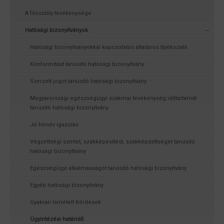
A főosztály tevékenysége
Hatósági bizonyítványok
Hatósági bizonyítványokkal kapcsolatos általános tájékozató
Konformitást tanúsító hatósági bizonyítvány
Szerzett jogot tanúsító hatósági bizonyítvány
Magyarországi egészségügyi szakmai tevékenység időtartamát
tanúsító hatósági bizonyítvány
Jó hírnév igazolás
Végzettségi szintet, szakképesítést, szakképzettséget tanúsító
hatósági bizonyítvány
Egészségügyi alkalmasságot tanúsító hatósági bizonyítvány
Egyéb hatósági bizonyítvány
Gyakran Ismételt Kérdések
Ügyintézési határidő