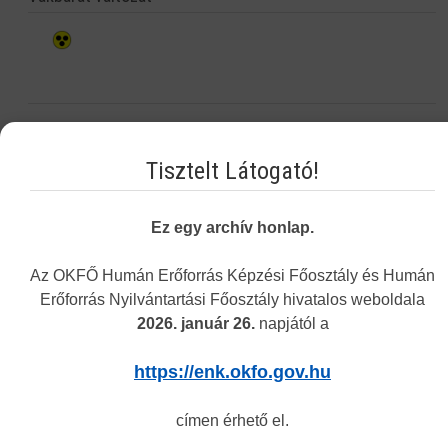
Tisztelt Látogató!
Ez egy archív honlap.
Az OKFŐ Humán Erőforrás Képzési Főosztály és Humán
Erőforrás Nyilvántartási Főosztály hivatalos weboldala
2026. január 26.
napjától a
https://enk.okfo.gov.hu
Navigáció
címen érhető el.