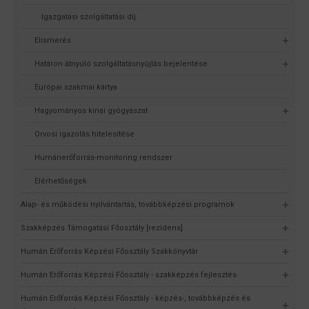
Igazgatási szolgáltatási díj
Elismerés
Határon átnyúló szolgáltatásnyújtás bejelentése
Európai szakmai kártya
Hagyományos kínai gyógyászat
Orvosi igazolás hitelesítése
Humánerőforrás-monitoring rendszer
Elérhetőségek
Alap- és működési nyilvántartás, továbbképzési programok
Szakképzés Támogatási Főosztály [rezidens]
Humán Erőforrás Képzési Főosztály Szakkönyvtár
Humán Erőforrás Képzési Főosztály - szakképzés fejlesztés
Humán Erőforrás Képzési Főosztály - képzés-, továbbképzés és