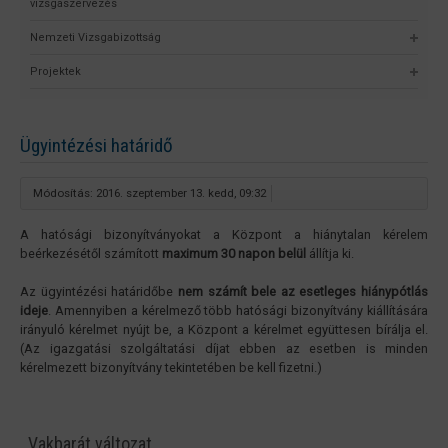
vizsgaszervezés
Nemzeti Vizsgabizottság
Projektek
Ügyintézési határidő
Módosítás: 2016. szeptember 13. kedd, 09:32
A hatósági bizonyítványokat a Központ a hiánytalan kérelem
beérkezésétől számított
maximum 30 napon belül
állítja ki.
Az ügyintézési határidőbe
nem számít bele az esetleges hiánypótlás
ideje
. Amennyiben a kérelmező több hatósági bizonyítvány kiállítására
irányuló kérelmet nyújt be, a Központ a kérelmet együttesen bírálja el.
(Az igazgatási szolgáltatási díjat ebben az esetben is minden
kérelmezett bizonyítvány tekintetében be kell fizetni.)
Vakbarát változat