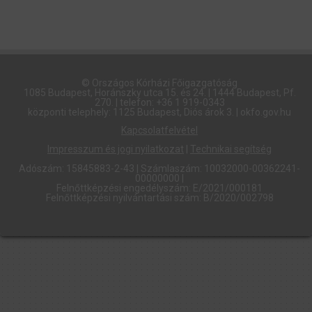
© Országos Kórházi Főigazgatóság​
1085 Budapest, Horánszky utca 15. és 24. | 1444 Budapest, Pf.
270. | telefon: +36 1 919-0343
központi telephely: 1125 Budapest, Diós árok 3. | okfo.gov.hu
Kapcsolatfelvétel
Impresszum és jogi nyilatkozat
|
Technikai segítség
Adószám: 15845883-2-43 | Számlaszám: 10032000-00362241-
00000000 |
Felnőttképzési engedélyszám: E/2021/000181
Felnőttképzési nyilvántartási szám: B/2020/002798