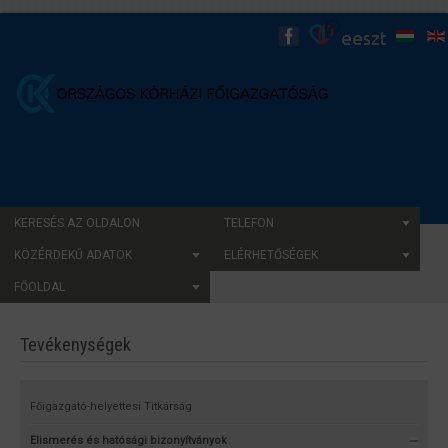
KERESÉS AZ OLDALON
TELEFON
KÖZÉRDEKŰ ADATOK
ELÉRHETŐSÉGEK
FŐOLDAL
Tevékenységek
Főigazgató-helyettesi Titkárság
Elismerés és hatósági bizonyítványok