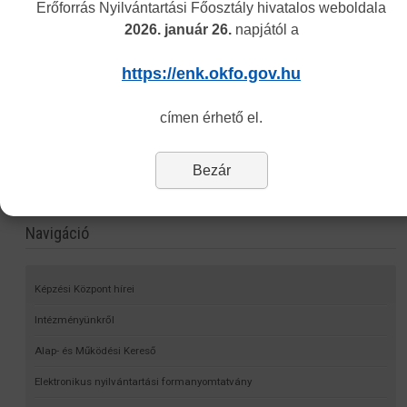
Erőforrás Nyilvántartási Főosztály hivatalos weboldala
2026. január 26.
napjától a
https://enk.okfo.gov.hu
címen érhető el.
Bezár
Navigáció
Képzési Központ hírei
Intézményünkről
Alap- és Működési Kereső
Elektronikus nyilvántartási formanyomtatvány