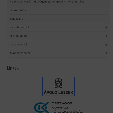
Hagyományos kínai gyógyászati engedély nyilvántartása
Önvalidálás
Statisztika
Nyomtatványok
Eljárási díjak
Jogszabályok
Álláspályázatok
Linkek