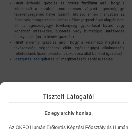
Hitelt érdemlő igazolás és
hiteles fordítása
arról, hogy a
kérelmező a korábbi, rendszeresen végzett egészségügyi
tevékenységének helye szerinti utolsó, ennek hiányában az
állampolgársága szerint illetékes állam jogszabályai alapján nem
áll az egészségügyi tevékenység gyakorlását kizáró vagy
korlátozó intézkedés, büntetés vagy büntetőjogi intézkedés
hatálya alatt (ún. jó hírnév igazolás)
Hitelt érdemlő igazolás arról, hogy a kérelmező megfelel a
tevékenység végzéséhez előírt egészségügyi alkalmassági
feltételeknek (üzemorvostan szakorvosa által kiállított igazolás)
Igazgatási szolgáltatási díj
megfizetéséről szóló igazolás
Vakbarát változat
Tisztelt Látogató!
Ez egy archív honlap.
Az OKFŐ Humán Erőforrás Képzési Főosztály és Humán