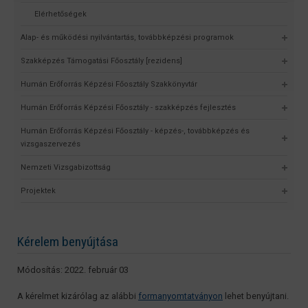
Elérhetőségek
Alap- és működési nyilvántartás, továbbképzési programok
Szakképzés Támogatási Főosztály [rezidens]
Humán Erőforrás Képzési Főosztály Szakkönyvtár
Humán Erőforrás Képzési Főosztály - szakképzés fejlesztés
Humán Erőforrás Képzési Főosztály - képzés-, továbbképzés és
vizsgaszervezés
Nemzeti Vizsgabizottság
Projektek
Kérelem benyújtása
Módosítás: 2022. február 03
A kérelmet kizárólag az alábbi
formanyomtatványon
lehet benyújtani.