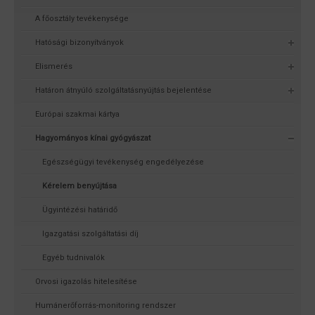
A főosztály tevékenysége
Hatósági bizonyítványok
Elismerés
Határon átnyúló szolgáltatásnyújtás bejelentése
Európai szakmai kártya
Hagyományos kínai gyógyászat
Egészségügyi tevékenység engedélyezése
Kérelem benyújtása
Ügyintézési határidő
Igazgatási szolgáltatási díj
Egyéb tudnivalók
Orvosi igazolás hitelesítése
Humánerőforrás-monitoring rendszer