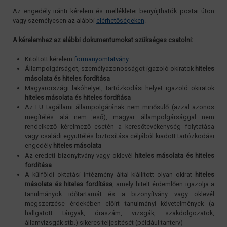
Az engedély iránti kérelem és mellékletei benyújthatók postai úton
vagy személyesen az alábbi
elérhetőségeken
.
A kérelemhez az alábbi dokumentumokat szükséges csatolni:
Kitöltött kérelem
formanyomtatvány
Állampolgárságot, személyazonosságot igazoló okiratok
hiteles
másolata és hiteles fordítása
Magyarországi lakóhelyet, tartózkodási helyet igazoló okiratok
hiteles másolata és hiteles fordítása
Az EU tagállami állampolgárának nem minősülő (azzal azonos
megítélés alá nem eső), magyar állampolgársággal nem
rendelkező kérelmező esetén a keresőtevékenység folytatása
vagy családi együttélés biztosítása céljából kiadott tartózkodási
engedély
hiteles másolata
Az eredeti bizonyítvány vagy oklevél
hiteles másolata és hiteles
fordítása
A külföldi oktatási intézmény által kiállított olyan okirat
hiteles
másolata és hiteles fordítása
, amely hitelt érdemlően igazolja a
tanulmányok időtartamát és a bizonyítvány vagy oklevél
megszerzése érdekében előírt tanulmányi követelmények (a
hallgatott tárgyak, óraszám, vizsgák, szakdolgozatok,
államvizsgák stb.) sikeres teljesítését (például tanterv)