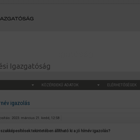
KÖZÉRDEKŰ ADATOK
ELÉRHETŐSÉGEK
rnév igazolás
sítás: 2023. március 21. kedd, 12:58
 szakképesítések tekintetében állítható ki a jó hírnév igazolás?