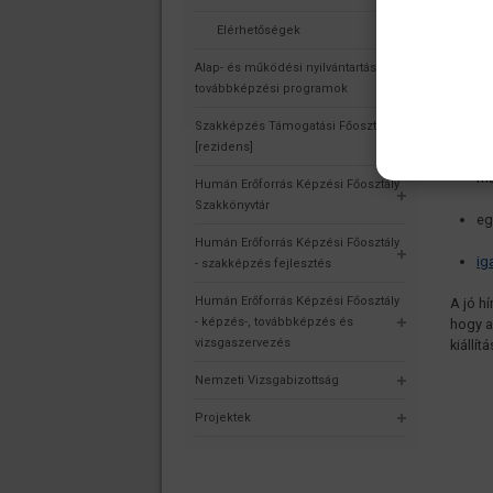
vagy s
a
reco
Elérhetőségek
Alap- és működési nyilvántartás,
hi
továbbképzési programok
ér
Szakképzés Támogatási Főosztály
[rezidens]
la
má
Humán Erőforrás Képzési Főosztály
Szakkönyvtár
eg
Humán Erőforrás Képzési Főosztály
ig
- szakképzés fejlesztés
Humán Erőforrás Képzési Főosztály
A jó h
- képzés-, továbbképzés és
hogy a
vizsgaszervezés
kiállí
Nemzeti Vizsgabizottság
Projektek