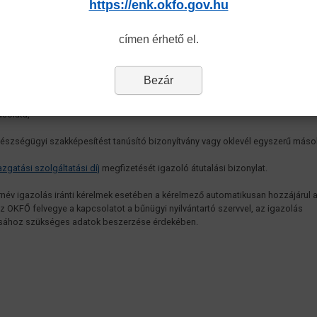
https://enk.okfo.gov.hu
zemélyesen ügyfélszolgálatunkon vagy akár e-mail útján is
gnition@okfo.gov.hu
címen keresztül):
címen érhető el.
ánytalanul kitöltött és saját kezűleg aláírt kérelem
formanyomtatvány
vényes útlevél vagy személyi igazolvány egyszerű másolata,
Bezár
kcímet igazoló dokumentum (pl. lakcímkártya, külföldi lakcímbejelentő) egysze
solata,
észségügyi szakképesítést tanúsító bizonyítvány vagy oklevél egyszerű másol
azgatási szolgáltatási díj
megfizetését igazoló átutalási bizonylat.
írnév igazolás iránti kérelmek esetében a kérelmező automatikusan hozzájárul 
z OKFŐ felvegye a kapcsolatot a bűnügyi nyilvántartó szervvel, az igazolás
tásához szükséges adatok beszerzése érdekében.