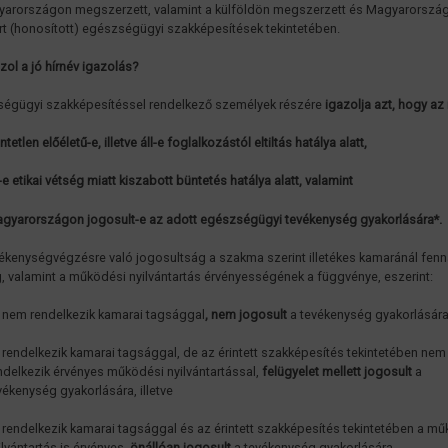
arországon megszerzett, valamint a külföldön megszerzett és Magyarorszá
rt (honosított) egészségügyi szakképesítések tekintetében.
azol a jó hírnév igazolás?
égügyi szakképesítéssel rendelkező személyek részére
igazolja azt, hogy az i
ntetlen előéletű-e, illetve áll-e foglalkozástól eltiltás hatálya alatt,
l-e etikai vétség miatt kiszabott büntetés hatálya alatt, valamint
gyarországon jogosult-e az adott egészségügyi tevékenység gyakorlására*.
vékenységvégzésre való jogosultság a szakma szerint illetékes kamaránál fenn
, valamint a működési nyilvántartás érvényességének a függvénye, eszerint:
 nem rendelkezik kamarai tagsággal
, nem jogosult
a tevékenység gyakorlására
 rendelkezik kamarai tagsággal, de az érintett szakképesítés tekintetében nem
ndelkezik érvényes működési nyilvántartással,
felügyelet mellett jogosult
a
vékenység gyakorlására, illetve
 rendelkezik kamarai tagsággal és az érintett szakképesítés tekintetében a m
ilvántartás is érvényes,
önállóan jogosult
a tevékenység gyakorlására.