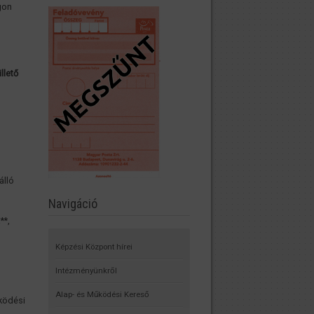
gon
llető
álló
Navigáció
**,
Képzési Központ hírei
Intézményünkről
Alap- és Működési Kereső
űködési