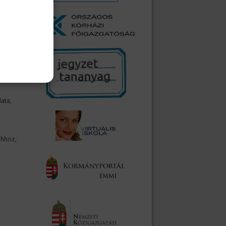
rű
ata,
ahhoz,