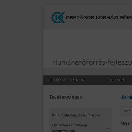
KERESÉS AZ OLDALON
TELEFON
Jó hí
Tevékenységek
Módo
Főigazgató-helyettesi Titkárság
Milyen
Elismerés és hatósági
bizonyítványok