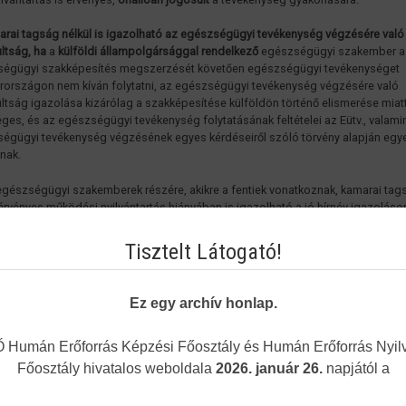
arai tagság nélkül is igazolható az egészségügyi tevékenység végzésére való
ltság, ha
a
külföldi állampolgársággal rendelkező
egészségügyi szakember a
égügyi szakképesítés megszerzését követően egészségügyi tevékenységet
országon nem kíván folytatni, az egészségügyi tevékenység végzésére való
ltság igazolása kizárólag a szakképesítése külföldön történő elismerése miat
ges, és az egészségügyi tevékenység folytatásának feltételei az Eütv., valami
égügyi tevékenység végzésének egyes kérdéseiről szóló törvény alapján eg
lnak.
gészségügyi szakemberek részére, akikre a fentiek vonatkoznak, kamarai tag
e érvényes működési nyilvántartás hiányában is igazolható a jó hírnév igazoláso
országon önállóan jogosult az egészségügyi tevékenység gyakorlására. Ehh
n a kérelem formanyomtatványon nyilatkozni szükséges arról, hogy külföldi 
Tisztelt Látogató!
) állampolgársággal rendelkezik, továbbá egészségügyi tevékenységet
országon nem kíván folytatni (X-szel jelölni kell a kérelmen)
Ez egy archív honlap.
3.02-ától
az orvosok, fogorvosok és klinikai végzettségű egészségügyi dolg
e nem kötelező a Magyar Orvosi Kamarai tagság
. Így részükre kamarai tagság n
ható az önálló egészségügyi tevékenység végzésére való jogosultság, amenn
Humán Erőforrás Képzési Főosztály és Humán Erőforrás Nyilv
keznek érvényes működési nyilvántartással.
Főosztály hivatalos weboldala
2026. január 26.
napjától a
árás megindításához az alábbi dokumentumokat szükséges benyújtani
(postai