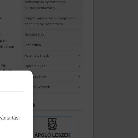
Elektronikus nyilvántartási
formanyomtatvány
z
Hagyományos kínai gyógyászati
engedély nyilvántartása
Önvalidálás
t
nt az
Statisztika
yebekben
Nyomtatványok
ság,
Eljárási díjak
n, hogy
ez
Jogszabályok
(nem
Álláspályázatok
Linkek
ozók
élkül is
yiben
ántartási
 úton