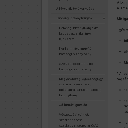
A Magy
elisme
A főosztály tevékenysége
Hatósági bizonyítványok
Mit ig
Hatósági bizonyítványokkal
Egészs
kapcsolatos általános
tájékozató
bü
Konformitást tanúsító
ál
hatósági bizonyítvány
Ma
Szerzett jogot tanúsító
hatósági bizonyítvány
* A te
tagság
Magyarországi egészségügyi
szakmai tevékenység
ha
időtartamát tanúsító hatósági
bizonyítvány
ha
Jó hírnév igazolás
re
te
Végzettségi szintet,
szakképesítést,
ha
szakképzettséget tanúsító
ny