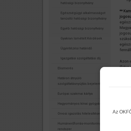
hatósági bizonyítvány
** Kam
Egészségügyi alkalmasságot
jogosu
tanúsító hatósági bizonyítvány
egészs
Magyar
Egyéb hatósági bizonyítvány
jogosu
Gyakran Ismételt Kérdések
szüksé
egészs
Ügyintézési határidő
fennál
Igazgatási szolgáltatási díj
Azon e
illetv
Elismerés
Magyar
azonba
Határon átnyúló
magyar
szolgáltatásnyújtás bejelentése
Magyar
Európai szakmai kártya
2023.0
Hagyományos kínai gyógyászat
részér
igazol
Az OKFŐ 
Orvosi igazolás hitelesítése
rendel
Humánerőforrás-monitoring
Az elj
rendszer