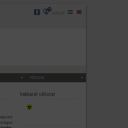
FŐOLDAL
Vakbarát változat
képzést
rszágos
ségekre
,