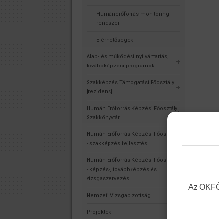
Humánerőforrás-monitoring
rendszer
Elérhetőségek
Alap- és működési nyilvántartás,
továbbképzési programok
Szakképzés Támogatási Főosztály
[rezidens]
Humán Erőforrás Képzési Főosztály
Szakkönyvtár
Humán Erőforrás Képzési Főosztály
- szakképzés fejlesztés
Humán Erőforrás Képzési Főosztály
- képzés-, továbbképzés és
vizsgaszervezés
Az OKFŐ 
Nemzeti Vizsgabizottság
Projektek