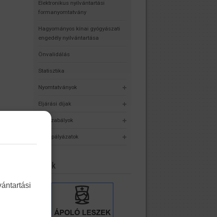
Elektronikus nyilvántartási
formanyomtatvány
Hagyományos kínai gyógyászati
engedély nyilvántartása
Önvalidálás
Statisztika
Nyomtatványok
Eljárási díjak
Jogszabályok
Álláspályázatok
Linkek
ántartási