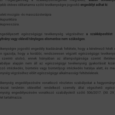
ljebb ötéves időtartamra szóló tevékenységre jogosító
engedélyt adhat ki
:
keleti mozgás- és masszázsterápia
akupunktúra
akupresszúra.
ngedélyezett egészségügyi tevékenység végzéséhez
a szakképesítést 
yítvány vagy oklevél tényleges elismerése nem szükséges
.
ékenységre jogosító engedély kiadásának feltétele, hogy a kérelmező hitelt
 igazolja, hogy a korábbi, rendszeresen végzett egészségügyi tevékeny
 szerinti utolsó, ennek hiányában az állampolgársága szerint illetéke
abályai alapján nem áll az egészségügyi tevékenység gyakorlását kizá
tozó intézkedés, büntetés vagy büntetőjogi intézkedés hatálya alatt, és me
enység végzéséhez előírt egészségügyi alkalmassági feltételeknek.
ékenység engedélyezésére vonatkozó részletes szabályokat a hagyományo
ászat területén oklevéllel rendelkező személy által végezhető egész
enység engedélyezésére vonatkozó szabályokról szóló 506/2017. (XII. 29.
let tartalmazza.