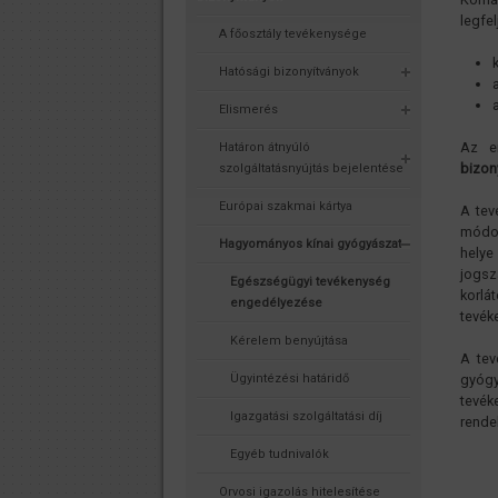
legfe
A főosztály tevékenysége
Hatósági bizonyítványok
Elismerés
Az e
Határon átnyúló
bizon
szolgáltatásnyújtás bejelentése
Európai szakmai kártya
A tev
módon
Hagyományos kínai gyógyászat
helye
jogsz
Egészségügyi tevékenység
korlá
engedélyezése
tevék
Kérelem benyújtása
A tev
Ügyintézési határidő
gyógy
tevék
Igazgatási szolgáltatási díj
rende
Egyéb tudnivalók
Orvosi igazolás hitelesítése