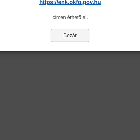
https://enk.okfo.gov.hu
címen érhető el.
Bezár