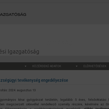
KÖZÉRDEKŰ ADATOK
ELÉRHETŐSÉGEK
zségügyi tevékenység engedélyezése
ítás: 2024. augusztus 13
yományos kínai gyógyászat területén, legalább 5 éves, felsőoktatási 
ően megszerzett oklevéllel rendelkező személy részére, kérelmére az O
ázi Főigazgatóság a szakképzettségének megfelelő,
alábbi tevékeny