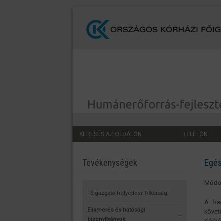
KERESÉS AZ OLDALON
TELEFON
Egés
Tevékenységek
Módos
Főigazgató-helyettesi Titkárság
A hag
Elismerés és hatósági
követ
bizonyítványok
Kórh