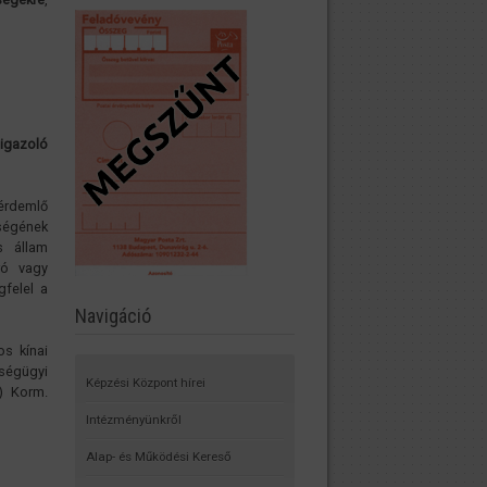
igazoló
 érdemlő
ségének
s állam
ró vagy
gfelel a
Navigáció
s kínai
ségügyi
Képzési Központ hírei
) Korm.
Intézményünkről
Alap- és Működési Kereső