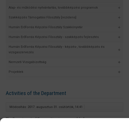
Alap- és működési nyilvántartás, továbbképzési programok
Szakképzés Támogatási Főosztály [rezidens]
Humán Erőforrás Képzési Főosztály Szakkönyvtár
Humán Erőforrás Képzési Főosztály - szakképzés fejlesztés
Humán Erőforrás Képzési Főosztály - képzés-, továbbképzés és
vizsgaszervezés
Nemzeti Vizsgabizottság
Projektek
Activities of the Department
Módosítás: 2017. augusztus 31. csütörtök, 14:41
The Department of Recognition is responsible for: