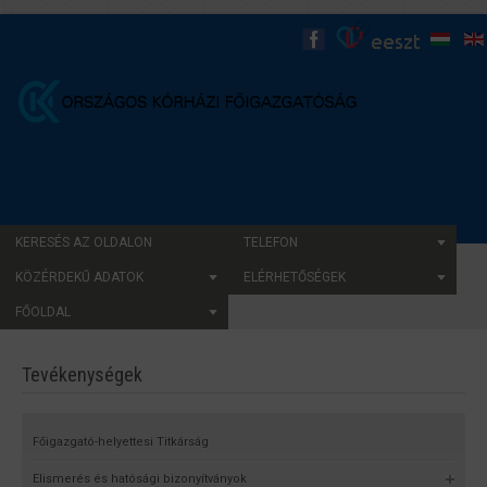
KERESÉS AZ OLDALON
TELEFON
KÖZÉRDEKŰ ADATOK
ELÉRHETŐSÉGEK
FŐOLDAL
Tevékenységek
Főigazgató-helyettesi Titkárság
Elismerés és hatósági bizonyítványok