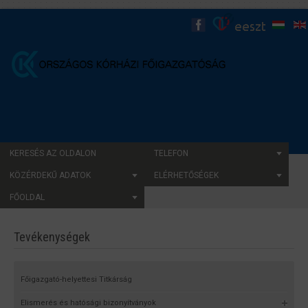
KERESÉS AZ OLDALON
TELEFON
KÖZÉRDEKŰ ADATOK
ELÉRHETŐSÉGEK
FŐOLDAL
Tevékenységek
Főigazgató-helyettesi Titkárság
Elismerés és hatósági bizonyítványok