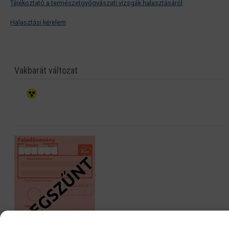
Tájékoztató a természetgyógyászati vizsgák halasztásáról
Halasztási kérelem
Vakbarát változat