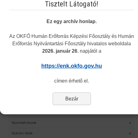
Tisztelt Látogató!
Ez egy archív honlap.
Navigáció
Az OKFŐ Humán Erőforrás Képzési Főosztály és Humán
Erőforrás Nyilvántartási Főosztály hivatalos weboldala
Képzési Központ hírei
2026. január 26.
napjától a
Intézményünkről
https://enk.okfo.gov.hu
Alap- és Működési Kereső
címen érhető el.
Elektronikus nyilvántartási formanyomtatvány
Hagyományos kínai gyógyászati engedély nyilvántartása
Bezár
Önvalidálás
Statisztika
Nyomtatványok
Eljárási díjak