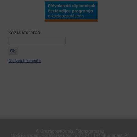
KÖZADATKERESŐ
Összetett kereső »
© Országos Kórházi Főigazgatóság​
1085 Budapest, Horánszky utca 15. és 24. | 1444 Budapest, Pf.