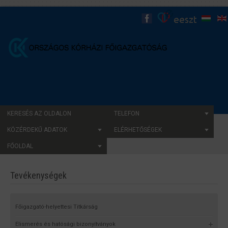
KERESÉS AZ OLDALON
TELEFON
KÖZÉRDEKŰ ADATOK
ELÉRHETŐSÉGEK
FŐOLDAL
Tevékenységek
Főigazgató-helyettesi Titkárság
Elismerés és hatósági bizonyítványok