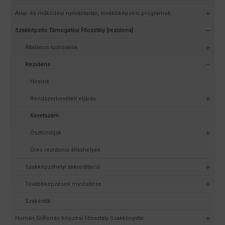
Alap- és működési nyilvántartás, továbbképzési programok
Szakképzés Támogatási Főosztály [rezidens]
Általános tudnivalók
Rezidens
Híreink
Rendszerbevételi eljárás
Keretszám
Ösztöndíjak
Üres rezidensi álláshelyek
Szakképzőhelyi akkreditáció
Továbbképzések minősítése
Szakértők
Humán Erőforrás Képzési Főosztály Szakkönyvtár