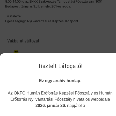
8.00-14.00-ig az ENKK Szakképzés Támogatási Főosztályán, 1051
Budapest, Zrínyi u. 3., II. emelet 201-es iroda.
Tisztelettel:
Egészségügyi Nyilvántartási és Képzési Központ
Vakbarát változat
Tisztelt Látogató!
Ez egy archív honlap.
Az OKFŐ Humán Erőforrás Képzési Főosztály és Humán
Erőforrás Nyilvántartási Főosztály hivatalos weboldala
2026. január 26.
napjától a