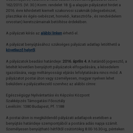
162/2015. (VI. 30.) Korm. rendelet 18. §-a alapján pályázatot hirdet a
2016. évre kihirdetett kiemelt szakorvosi szakmák (idegsebészet,
plasztikai és égés-sebészet, honvéd-, katasztrófa-, és rendvédelem
orvostan) keretszámainak betöltése érdekében.
A pályázati kiírás az
alábbi linken
érhető el.
A pályázat benyújtásához szükséges pályázati adatlap letölthető a
következő helyről
.
A pályázatok beadási határideje:
2016. április 4.
A határidő jogvesztő, a
leteltét követően benyújtott pályázatok elfogadására, a késedelem
igazolására, vagy méltányossági eljárás lefolytatására nincs mód. A
pályázatot postai úton vagy személyesen, magyar nyelven lehet
beküldeni a pályázatkezelő szervhez az alábbi címre:
Egészségügyi Nyilvántartási és Képzési Központ
Szakképzés Támogatási Főosztály
Levélcím: 1380 Budapest, Pf. 1188
A postai úton is megküldendő pályázati adatlapok esetében a
benyújtás határideje szempontjából a postára adás napja számít.
Személyesen benyújtható hétfőtől csütörtökig 8.00-16.30-ig, pénteken