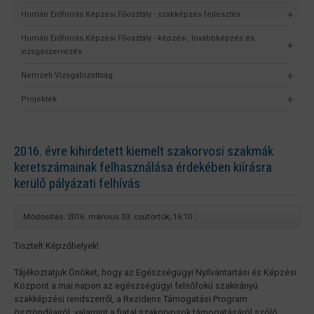
Humán Erőforrás Képzési Főosztály - szakképzés fejlesztés
Humán Erőforrás Képzési Főosztály - képzés-, továbbképzés és
vizsgaszervezés
Nemzeti Vizsgabizottság
Projektek
2016. évre kihirdetett kiemelt szakorvosi szakmák
keretszámainak felhasználása érdekében kiírásra
kerülő pályázati felhívás
Módosítás: 2016. március 03. csütörtök, 16:10
Tisztelt Képzőhelyek!
Tájékoztatjuk Önöket, hogy az Egészségügyi Nyilvántartási és Képzési
Központ a mai napon az egészségügyi felsőfokú szakirányú
szakképzési rendszerről, a Rezidens Támogatási Program
ösztöndíjairól, valamint a fiatal szakorvosok támogatásáról szóló