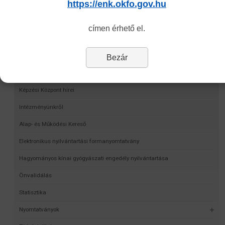
https://enk.okfo.gov.hu
címen érhető el.
Bezár
Navigáció
Képzési Központ hírei
Intézményünkről
Alap- és Működési Kereső
Elektronikus nyilvántartási formanyomtatvány
Hagyományos kínai gyógyászati engedély nyilvántartása
Önvalidálás
Statisztika
Nyomtatványok