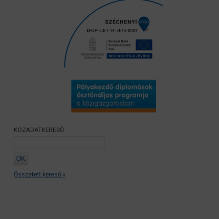
KÖZADATKERESŐ
Összetett kereső »