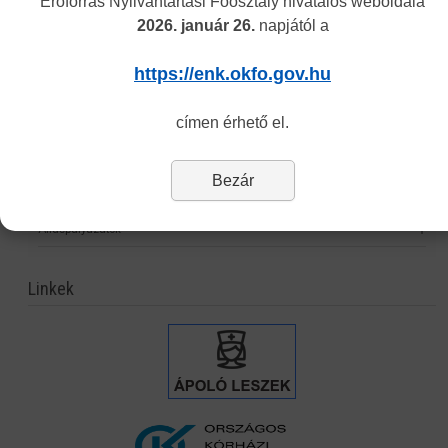
Erőforrás Nyilvántartási Főosztály hivatalos weboldala
2026. január 26.
napjától a
Hagyományos kínai gyógyászati engedély nyilvántartása
Önvalidálás
https://enk.okfo.gov.hu
Statisztika
címen érhető el.
Nyomtatványok
Eljárási díjak
Bezár
Jogszabályok
Álláspályázatok
Linkek