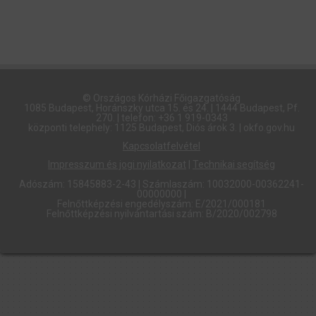
© Országos Kórházi Főigazgatóság​
1085 Budapest, Horánszky utca 15. és 24. | 1444 Budapest, Pf.
270. | telefon: +36 1 919-0343
központi telephely: 1125 Budapest, Diós árok 3. | okfo.gov.hu
Kapcsolatfelvétel
Impresszum és jogi nyilatkozat
|
Technikai segítség
Adószám: 15845883-2-43 | Számlaszám: 10032000-00362241-
00000000 |
Felnőttképzési engedélyszám: E/2021/000181
Felnőttképzési nyilvántartási szám: B/2020/002798