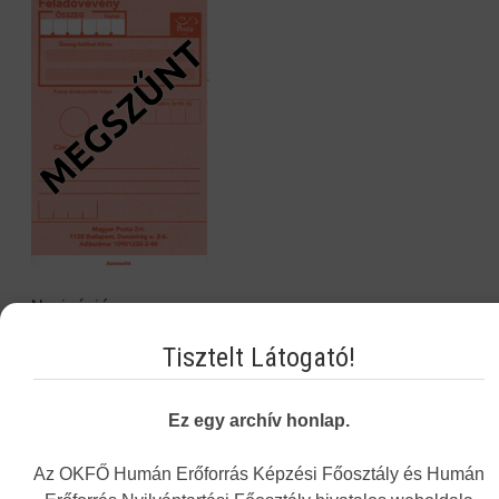
Navigáció
Tisztelt Látogató!
Képzési Központ hírei
Intézményünkről
Ez egy archív honlap.
Alap- és Működési Kereső
Az OKFŐ Humán Erőforrás Képzési Főosztály és Humán
Elektronikus nyilvántartási formanyomtatvány