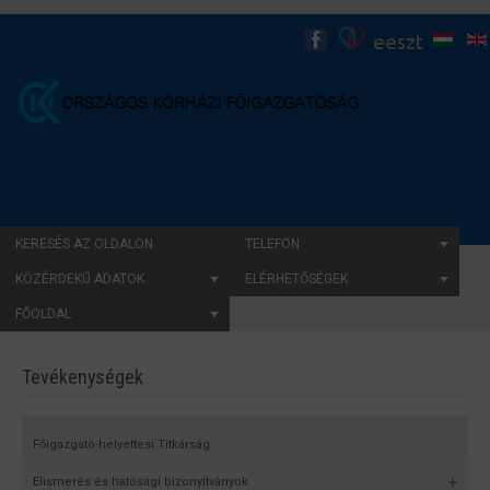
KERESÉS AZ OLDALON
TELEFON
KÖZÉRDEKŰ ADATOK
ELÉRHETŐSÉGEK
FŐOLDAL
Tevékenységek
Főigazgató-helyettesi Titkárság
Elismerés és hatósági bizonyítványok