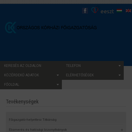
KERESÉS AZ OLDALON
TELEFON
KÖZÉRDEKŰ ADATOK
ELÉRHETŐSÉGEK
FŐOLDAL
Tevékenységek
Főigazgató-helyettesi Titkárság
Elismerés és hatósági bizonyítványok