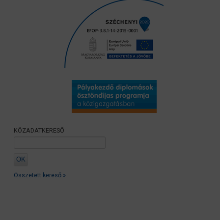
KÖZADATKERESŐ
Összetett kereső »