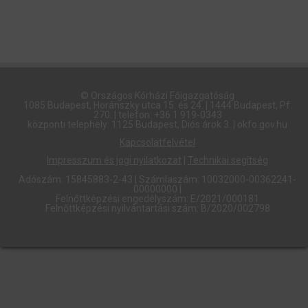
© Országos Kórházi Főigazgatóság​
1085 Budapest, Horánszky utca 15. és 24. | 1444 Budapest, Pf.
270. | telefon: +36 1 919-0343
központi telephely: 1125 Budapest, Diós árok 3. | okfo.gov.hu
Kapcsolatfelvétel
Impresszum és jogi nyilatkozat
|
Technikai segítség
Adószám: 15845883-2-43 | Számlaszám: 10032000-00362241-
00000000 |
Felnőttképzési engedélyszám: E/2021/000181
Felnőttképzési nyilvántartási szám: B/2020/002798