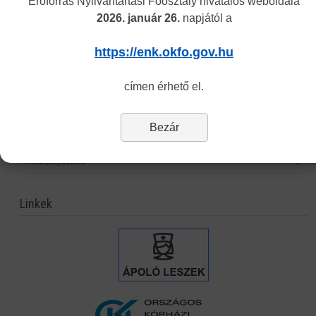
Erőforrás Nyilvántartási Főosztály hivatalos weboldala
2026. január 26.
napjától a
Hagyományos kínai gyógyászati engedély nyilvántartása
Önvalidálás
https://enk.okfo.gov.hu
Statisztika
címen érhető el.
Nyomtatványok
Eljárási díjak
Bezár
Jogszabályok
Álláspályázatok
Linkek