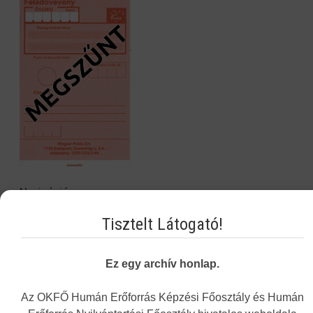
Navigáció
Tisztelt Látogató!
Képzési Központ hírei
Intézményünkről
Ez egy archív honlap.
Alap- és Működési Kereső
Az OKFŐ Humán Erőforrás Képzési Főosztály és Humán
Elektronikus nyilvántartási formanyomtatvány