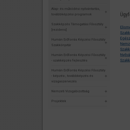
Alap- és működési nyilvántartás,
Ügyf
továbbképzési programok
Szakképzés Támogatási Főosztály
Elism
[rezidens]
Szakk
Egész
Humán Erőforrás Képzési Főosztály
Nemze
Szakkönyvtár
Szakk
Nyilv
Humán Erőforrás Képzési Főosztály
Szakk
- szakképzés fejlesztés
Humán Erőforrás Képzési Főosztály
- képzés-, továbbképzés és
vizsgaszervezés
Nemzeti Vizsgabizottság
Projektek