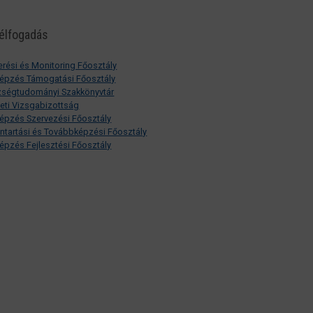
élfogadás
erési és Monitoring Főosztály
épzés Támogatási Főosztály
ségtudományi Szakkönyvtár
ti Vizsgabizottság
épzés Szervezési Főosztály
ántartási és Továbbképzési Főosztály
épzés Fejlesztési Főosztály