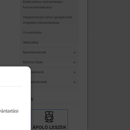
Elektronikus nyilvántartási
formanyomtatvány
Hagyományos kínai gyógyászati
engedély nyilvántartása
Önvalidálás
Statisztika
Nyomtatványok
Eljárási díjak
Jogszabályok
Álláspályázatok
Linkek
ántartási