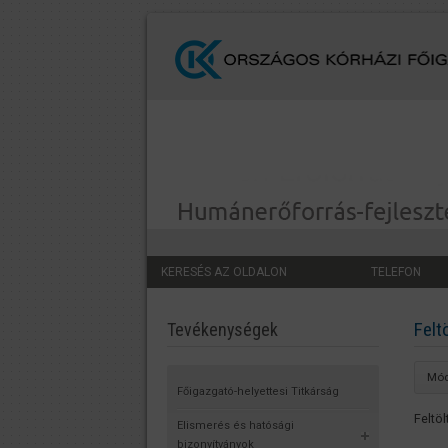
KERESÉS AZ OLDALON
TELEFON
Felt
Tevékenységek
Mód
Főigazgató-helyettesi Titkárság
Feltöl
Elismerés és hatósági
bizonyítványok