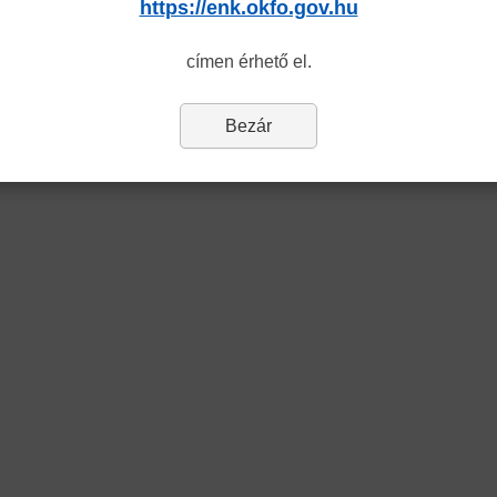
https://enk.okfo.gov.hu
címen érhető el.
Bezár