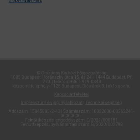
Összetett kereső »
© Országos Kórházi Főigazgatóság​
1085 Budapest, Horánszky utca 15. és 24. | 1444 Budapest, Pf.
270. | telefon: +36 1 919-0343
központi telephely: 1125 Budapest, Diós árok 3. | okfo.gov.hu
Kapcsolatfelvétel
Impresszum és jogi nyilatkozat
|
Technikai segítség
Adószám: 15845883-2-43 | Számlaszám: 10032000-00362241-
00000000 |
Felnőttképzési engedélyszám: E/2021/000181
Felnőttképzési nyilvántartási szám: B/2020/002798