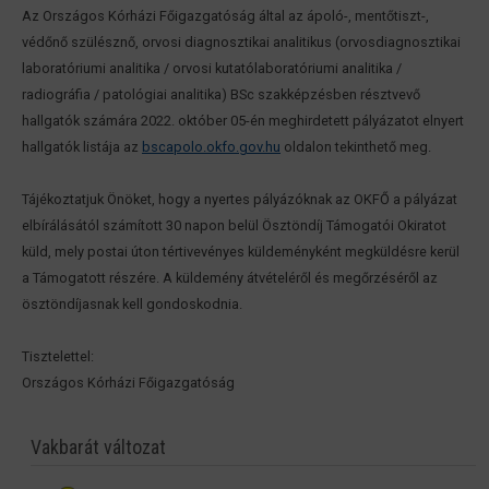
Az Országos Kórházi Főigazgatóság által az ápoló-, mentőtiszt-,
védőnő szülésznő, orvosi diagnosztikai analitikus (orvosdiagnosztikai
laboratóriumi analitika / orvosi kutatólaboratóriumi analitika /
radiográfia / patológiai analitika) BSc szakképzésben résztvevő
hallgatók számára 2022. október 05-én meghirdetett pályázatot elnyert
hallgatók listája az
bscapolo.okfo.gov.hu
oldalon tekinthető meg.
Tájékoztatjuk Önöket, hogy a nyertes pályázóknak az OKFŐ a pályázat
elbírálásától számított 30 napon belül Ösztöndíj Támogatói Okiratot
küld, mely postai úton tértivevényes küldeményként megküldésre kerül
a Támogatott részére. A küldemény átvételéről és megőrzéséről az
ösztöndíjasnak kell gondoskodnia.
Tisztelettel:
Országos Kórházi Főigazgatóság
Vakbarát változat