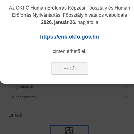
Intézményünkről
Az OKFŐ Humán Erőforrás Képzési Főosztály és Humán
Erőforrás Nyilvántartási Főosztály hivatalos weboldala
Alap- és Működési Kereső
2026. január 26.
napjától a
Elektronikus nyilvántartási formanyomtatvány
https://enk.okfo.gov.hu
Hagyományos kínai gyógyászati engedély nyilvántartása
Önvalidálás
címen érhető el.
Statisztika
Nyomtatványok
Bezár
Eljárási díjak
Jogszabályok
Álláspályázatok
Linkek