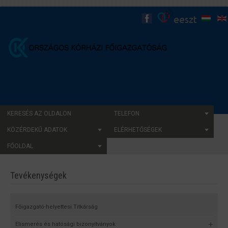
KERESÉS AZ OLDALON
TELEFON
KÖZÉRDEKŰ ADATOK
ELÉRHETŐSÉGEK
FŐOLDAL
Tevékenységek
Főigazgató-helyettesi Titkárság
Elismerés és hatósági bizonyítványok