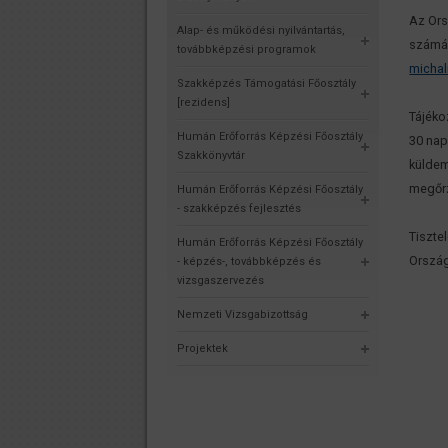
Az Ors
Alap- és működési nyilvántartás,
számár
továbbképzési programok
michal
Szakképzés Támogatási Főosztály
[rezidens]
Tájéko
Humán Erőforrás Képzési Főosztály
30 nap
Szakkönyvtár
küldem
megőrz
Humán Erőforrás Képzési Főosztály
- szakképzés fejlesztés
Tisztel
Humán Erőforrás Képzési Főosztály
Orszá
- képzés-, továbbképzés és
vizsgaszervezés
Nemzeti Vizsgabizottság
Projektek