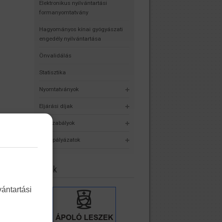
Elektronikus nyilvántartási
formanyomtatvány
Hagyományos kínai gyógyászati
engedély nyilvántartása
Önvalidálás
Statisztika
Nyomtatványok
Eljárási díjak
Jogszabályok
Álláspályázatok
Linkek
ántartási