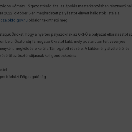
zágos Kórházi Főigazgatóság által az ápolás mesterképzésben résztvevő hal
a 2022. október 5-én meghirdetett pályázatot elnyert hallgatók listája a
icza.okfo.gov.hu
oldalon tekinthető meg.
ztatjuk Önöket, hogy a nyertes pályázóknak az OKFŐ a pályázat elbírálásától s
on belül Ösztöndíj Támogatói Okiratot küld, mely postai úton tértivevényes
ényként megküldésre kerül a Támogatott részére. A küldemény átvételéről és
éséről az ösztöndíjasnak kell gondoskodnia.
ettel:
gos Kórházi Főigazgatóság