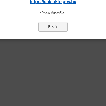
https://enk.okfo.gov.hu
címen érhető el.
Bezár