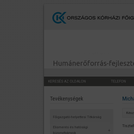
KERESÉS AZ OLDALON
TELEFON
Mich
Tevékenységek
Kész
Főigazgató-helyettesi Titkárság
Tisztel
Elismerés és hatósági
bizonyítványok